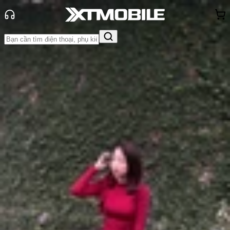
Trang chủ
Tin tức
So Sánh
Tin Mới
Đánh Giá - Trên Tay
So Sánh
Tư vấn
Khuyến
mãi
Thủ thuật
Hỏi đáp
App - Game
Thông báo
Khách
hàng - Sự kiện
So sánh Google Pixel 10 Pro và
Galaxy S26 Ultra: Flagship nào
đáng mua hơn?
Anh Thư
Ngày đăng:
25/03/2026