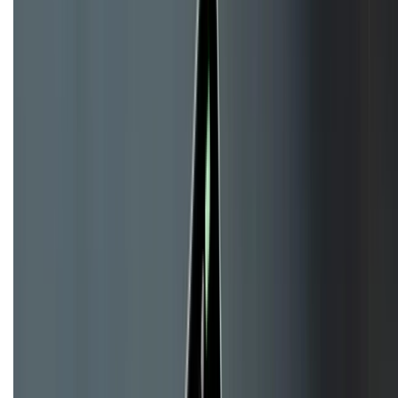
KẾT NỐI VỚI CHÚNG TÔI
CHỨNG NHẬN