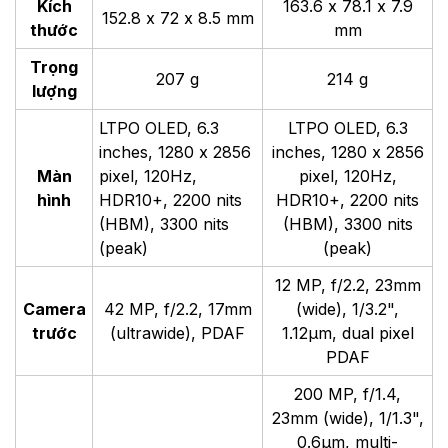
Kích
163.6 x 78.1 x 7.9
152.8 x 72 x 8.5 mm
thước
mm
Trọng
207 g
214 g
lượng
LTPO OLED, 6.3
LTPO OLED, 6.3
inches, 1280 x 2856
inches, 1280 x 2856
Màn
pixel, 120Hz,
pixel, 120Hz,
hình
HDR10+, 2200 nits
HDR10+, 2200 nits
(HBM), 3300 nits
(HBM), 3300 nits
(peak)
(peak)
12 MP, f/2.2, 23mm
Camera
42 MP, f/2.2, 17mm
(wide), 1/3.2",
trước
(ultrawide), PDAF
1.12µm, dual pixel
PDAF
200 MP, f/1.4,
23mm (wide), 1/1.3",
0.6µm, multi-