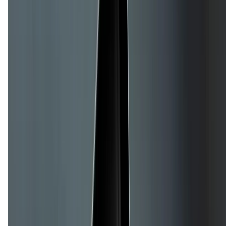
Dịch vụ bảo hành mở rộng
Hình thức thanh toán
Tra cứu bảo hành
Tra cứu điểm XTMember
Hướng dẫn mua hàng trả góp
Dịch vụ bán hàng B2B
Chính sách
Bảo hành mở rộng
Chính sách dùng sản phẩm 7 ngày miễn phí
Chính sách đổi trả
Chính sách bảo hành
Chính sách bảo mật thông tin
Chính sách kiểm hàng