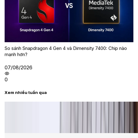
So sánh Snapdragon 4 Gen 4 và Dimensity 7400: Chip nào
mạnh hơn?
07/08/2026
0
Xem nhiều tuần qua
Tư vấn
Bảng giá Samsung S24 Ultra tại XTmobile tháng 8,
giảm sâu, ưu đãi bất ngờ
Cấu hình Samsung Galaxy Z Flip 8: Ra mắt với hai