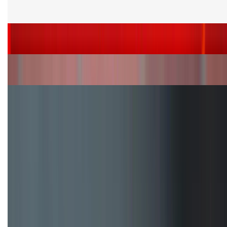
phiên bản chip khác nhau
Siêu sale 8.8 - Săn deal rẻ vô đối: Mua điện thoại
giảm thêm đến 400K tại XTmobile!
Nên mua iPhone VN/A hay LL/A: So sánh chi tiết
máy nào tốt hơn?
Đây là cách sử dụng nút Action Button trên iPhone
hiệu quả hơn!
TỔNG ĐÀI HỖ TRỢ
(08H30 - 21H30)
Tư vấn mua hàng (miễn phí):
1800.6229
Khiếu nại - Góp ý: