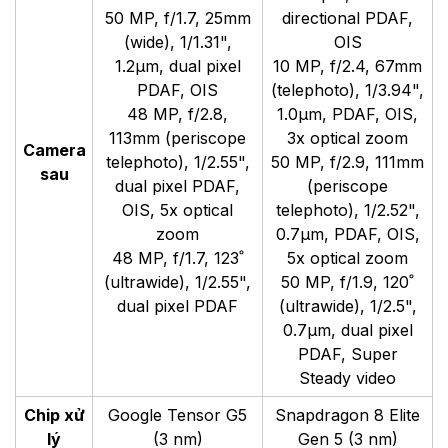
50 MP, f/1.7, 25mm
directional PDAF,
(wide), 1/1.31",
OIS
1.2µm, dual pixel
10 MP, f/2.4, 67mm
PDAF, OIS
(telephoto), 1/3.94",
48 MP, f/2.8,
1.0µm, PDAF, OIS,
113mm (periscope
3x optical zoom
Camera
telephoto), 1/2.55",
50 MP, f/2.9, 111mm
sau
dual pixel PDAF,
(periscope
OIS, 5x optical
telephoto), 1/2.52",
zoom
0.7µm, PDAF, OIS,
48 MP, f/1.7, 123˚
5x optical zoom
(ultrawide), 1/2.55",
50 MP, f/1.9, 120˚
dual pixel PDAF
(ultrawide), 1/2.5",
0.7µm, dual pixel
PDAF, Super
Steady video
Chip xử
Google Tensor G5
Snapdragon 8 Elite
lý
(3 nm)
Gen 5 (3 nm)