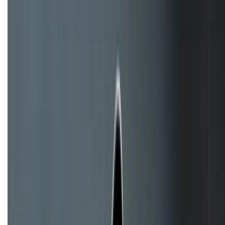
088.99999.33
Bán hàng doanh nghiệp B2B:
088.99999.22
HỖ TRỢ THANH TOÁN