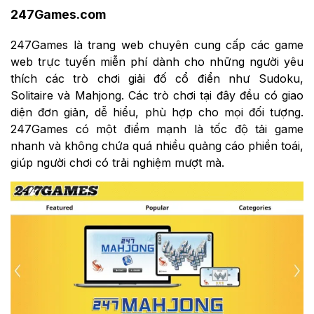
247Games.com
247Games là trang web chuyên cung cấp các game
web trực tuyến miễn phí dành cho những người yêu
thích các trò chơi giải đố cổ điển như Sudoku,
Solitaire và Mahjong. Các trò chơi tại đây đều có giao
diện đơn giản, dễ hiểu, phù hợp cho mọi đối tượng.
247Games có một điểm mạnh là tốc độ tải game
nhanh và không chứa quá nhiều quảng cáo phiền toái,
giúp người chơi có trải nghiệm mượt mà.