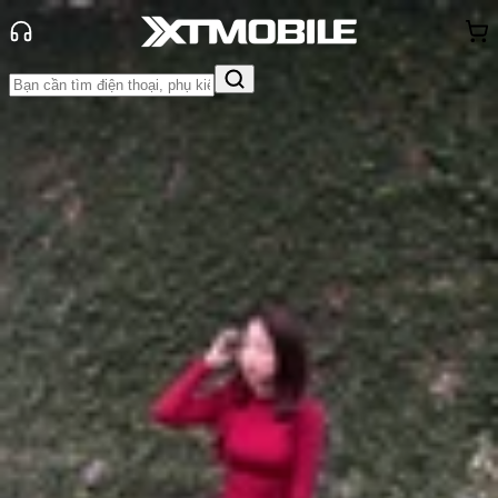
Trang chủ
Tin tức
App - Game
Tin Mới
Đánh Giá - Trên Tay
So Sánh
Tư vấn
Khuyến
mãi
Thủ thuật
Hỏi đáp
App - Game
Thông báo
Khách
hàng - Sự kiện
Bật mí 20 game web trực tuyến
miễn phí hay nhất 2024
Anh Thư
Ngày đăng:
12/09/2024
Cập nhật:
12/09/2024