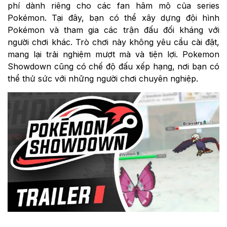
phí dành riêng cho các fan hâm mộ của series
Pokémon. Tại đây, bạn có thể xây dựng đội hình
Pokémon và tham gia các trận đấu đối kháng với
người chơi khác. Trò chơi này không yêu cầu cài đặt,
mang lại trải nghiệm mượt mà và tiện lợi. Pokemon
Showdown cũng có chế độ đấu xếp hạng, nơi bạn có
thể thử sức với những người chơi chuyên nghiệp.