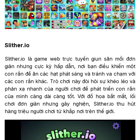
Slither.io
Slither.io là game web trực tuyến giun săn mồi đơn
giản nhưng cực kỳ hấp dẫn, nơi bạn điều khiển một
con rắn để ăn các hạt phát sáng và tránh va chạm với
các con rắn khác. Trò chơi này đòi hỏi sự khéo léo và
phản xạ nhanh của người chơi để phát triển con rắn
của mình càng dài càng tốt. Với đồ họa bắt mắt, lối
chơi đơn giản nhưng gây nghiện, Slither.io thu hút
hàng triệu người chơi từ khắp nơi trên thế giới.