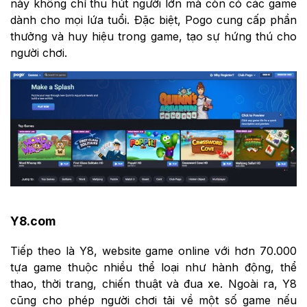
này không chỉ thu hút người lớn mà còn có các game
dành cho mọi lứa tuổi. Đặc biệt, Pogo cung cấp phần
thưởng và huy hiệu trong game, tạo sự hứng thú cho
người chơi.
Y8.com
Tiếp theo là Y8, website game online với hơn 70.000
tựa game thuộc nhiều thể loại như hành động, thể
thao, thời trang, chiến thuật và đua xe. Ngoài ra, Y8
cũng cho phép người chơi tải về một số game nếu