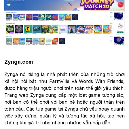
Zynga.com
Zynga nổi tiếng là nhà phát triển của những trò chơi
xã hội nổi bật như FarmVille và Words With Friends,
được hàng triệu người chơi trên toàn thế giới yêu thích.
Trang web Zynga cung cấp một loạt game tương tác,
nơi bạn có thể chơi với bạn bè hoặc người thân trên
toàn cầu. Các tựa game tại Zynga chủ yếu xoay quanh
việc xây dựng, quản lý và tương tác xã hội, tạo nên
không khí giải trí nhẹ nhàng nhưng vẫn hấp dẫn.