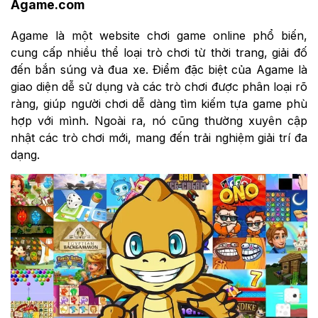
Agame.com
Agame là một website chơi game online phổ biến,
cung cấp nhiều thể loại trò chơi từ thời trang, giải đố
đến bắn súng và đua xe. Điểm đặc biệt của Agame là
giao diện dễ sử dụng và các trò chơi được phân loại rõ
ràng, giúp người chơi dễ dàng tìm kiếm tựa game phù
hợp với mình. Ngoài ra, nó cũng thường xuyên cập
nhật các trò chơi mới, mang đến trải nghiệm giải trí đa
dạng.