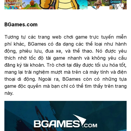
BGames.com
Tương tự các trang web chơi game trực tuyến miễn
phí khác, BGames có đa dạng các thể loại như hành
động, phiêu lưu, đua xe, và thể thao. Nó được yêu
thích nhờ tốc độ tải game nhanh và không yêu cầu
đăng ký tài khoản. Trò chơi tại đây được tối ưu hóa tốt,
mang lại trải nghiệm mượt mà trên cả máy tính và điện
thoại di động. Ngoài ra, BGames còn có những tựa
game độc quyền mà bạn chỉ có thể tìm thấy trên trang
này.