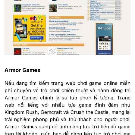
Armor Games
Nếu đang tìm kiếm trang web chơi game online miễn
phí chuyên về trò chơi chiến thuật và hành động thì
Armor Games chính là sự lựa chọn lý tưởng. Trang
web nổi tiếng với nhiều tựa game đình đám như
Kingdom Rush, Gemcraft và Crush the Castle, mang lại
trải nghiệm phong phú và thử thách cho người chơi.
Armor Games cũng có tính năng lưu trữ tiến độ game
trên tài khoản, giúp bạn dễ dàng tiếp tục trò chơi mà