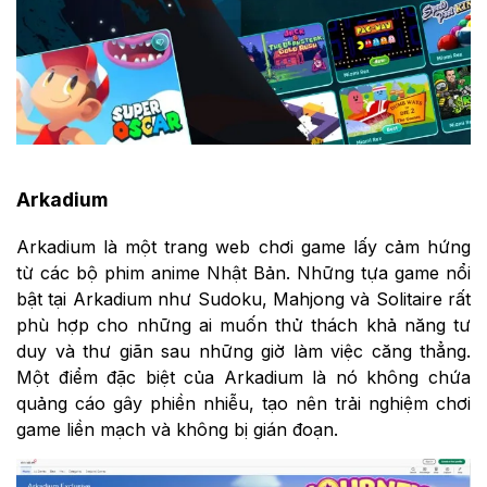
Arkadium
Arkadium là một trang web chơi game lấy cảm hứng
từ các bộ phim anime Nhật Bản. Những tựa game nổi
bật tại Arkadium như Sudoku, Mahjong và Solitaire rất
phù hợp cho những ai muốn thử thách khả năng tư
duy và thư giãn sau những giờ làm việc căng thẳng.
Một điểm đặc biệt của Arkadium là nó không chứa
quảng cáo gây phiền nhiễu, tạo nên trải nghiệm chơi
game liền mạch và không bị gián đoạn.