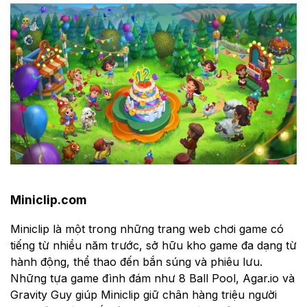
Miniclip.com
Miniclip là một trong những trang web chơi game có
tiếng từ nhiều năm trước, sở hữu kho game đa dạng từ
hành động, thể thao đến bắn súng và phiêu lưu.
Những tựa game đình đám như 8 Ball Pool, Agar.io và
Gravity Guy giúp Miniclip giữ chân hàng triệu người