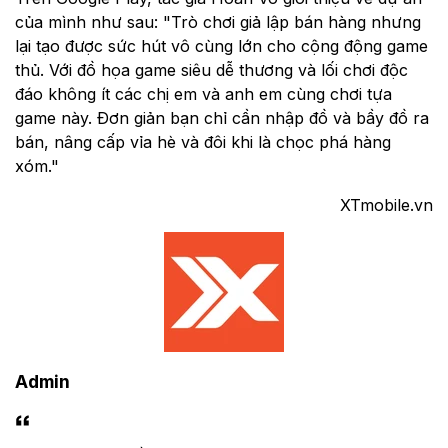
của mình như sau: "Trò chơi giả lập bán hàng nhưng
lại tạo được sức hút vô cùng lớn cho cộng động game
thủ. Với đồ họa game siêu dễ thương và lối chơi độc
đáo không ít các chị em và anh em cùng chơi tựa
game này. Đơn giản bạn chỉ cần nhập đồ và bầy đồ ra
bán, nâng cấp vỉa hè và đôi khi là chọc phá hàng
xóm."
XTmobile.vn
Admin