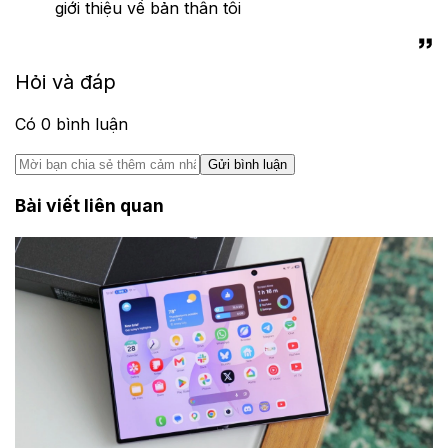
giới thiệu về bản thân tôi
Hỏi và đáp
Có
0
bình luận
Gửi bình luận
Bài viết liên quan