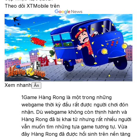
Theo dõi XTMobile trên
Xem nhanh
Ẩn
1
Game Hàng Rong là một trong những
webgame thời kỳ đầu rất được người chơi đón
nhận. Dù webgame không còn thịnh hành và
Hàng Rong đã bị khai tử nhưng rất nhiều người
vẫn muốn tìm những tựa game tương tự. Vừa
đây Hàng Rong đã được hồi sinh trên nền tảng