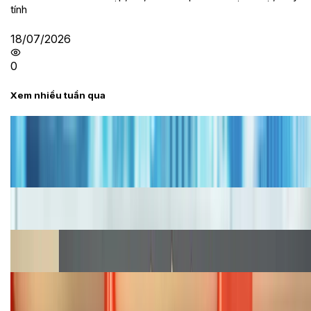
tính
18/07/2026
0
Xem nhiều tuần qua
Tư vấn
Bảng giá iPhone cũ mới nhất trong tháng 8 năm
2026, giá siêu hấp dẫn
Cập nhật bảng giá iPhone năm 2026: Giá tốt, ưu đãi
hấp dẫn
Cập nhật bảng giá Galaxy S23 (Plus, Ultra) cũ, mới
năm 2026
Bảng giá iPhone 15 cập nhật mới nhất tháng
08/2026