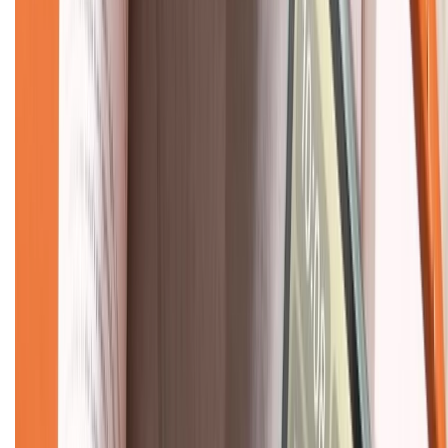
KẾT NỐI VỚI CHÚNG TÔI
CHỨNG NHẬN