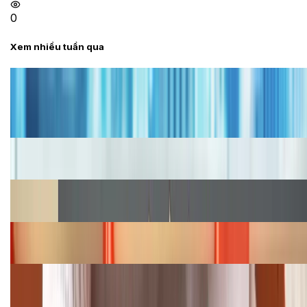
0
Xem nhiều tuần qua
Tư vấn
Bảng giá iPhone cũ mới nhất trong tháng 8 năm
2026, giá siêu hấp dẫn
Cập nhật bảng giá iPhone năm 2026: Giá tốt, ưu đãi
hấp dẫn
Cập nhật bảng giá Galaxy S23 (Plus, Ultra) cũ, mới
năm 2026
Bảng giá iPhone 15 cập nhật mới nhất tháng
08/2026
Cập nhật bảng giá điện thoại Samsung tháng 8:
Giảm đến 15.49 triệu