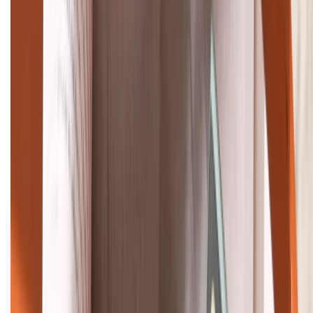
TỔNG ĐÀI HỖ TRỢ
(08H30 - 21H30)
Tư vấn mua hàng (miễn phí):
1800.6229
Khiếu nại - Góp ý:
088.99999.33
Bán hàng doanh nghiệp B2B:
088.99999.22
HỖ TRỢ THANH TOÁN