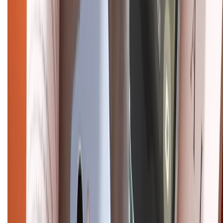
Mua hàng online
Dịch vụ bảo hành mở rộng
Hình thức thanh toán
Tra cứu bảo hành
Tra cứu điểm XTMember
Hướng dẫn mua hàng trả góp
Dịch vụ bán hàng B2B
Chính sách
Bảo hành mở rộng
Chính sách dùng sản phẩm 7 ngày miễn phí
Chính sách đổi trả
Chính sách bảo hành
Chính sách bảo mật thông tin