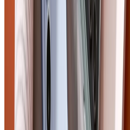
Điện thoại iPhone
iPhone 17 Pro Max
iPhone 17
Pro
iPhone 17
iPhone 16
iPhone 16 Pro Max
iPhone 15
Pro Max
iPhone 15
Điện thoại Samsung
Samsung S26
Ultra
Samsung S26
Samsung S25
iPhone cũ
iPhone 17
cũ
iPhone 16 cũ
iPhone 16 Pro Max cũ
Copyright @2012 HỘ KINH DOANH CỬA HÀNG ĐIỆN THOẠI DI ĐỘNG
XTMOBILE. Số GPKD: 41A8052143 – Cấp ngày 11/05/2023. Địa chỉ: 50
Trần Quang Khải, Phường Tân Định, Quận 1, TP.HCM. Điện thoại:
1800.6229 (Miễn Phí)
Email: xtmobile.sg@gmail.com. Chịu trách nhiệm nội dung: Lê Xuân
Hoà