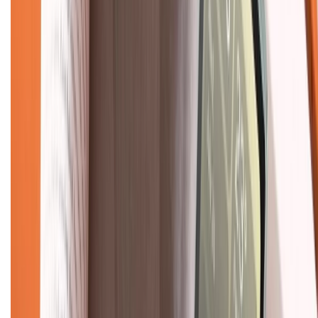
Liên hệ hợp tác
Hệ thống cửa hàng bán lẻ
Về trang chủ
Hỗ trợ khách hàng
Mua hàng trả góp
Mua hàng online
Dịch vụ bảo hành mở rộng
Hình thức thanh toán
Tra cứu bảo hành
Tra cứu điểm XTMember
Hướng dẫn mua hàng trả góp
Dịch vụ bán hàng B2B
Chính sách