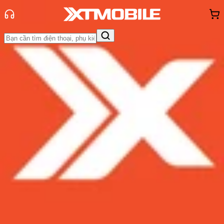
Trang chủ
Tin tức
Tin Mới
Tin Mới
Đánh Giá - Trên Tay
So Sánh
Tư vấn
Khuyến
mãi
Thủ thuật
Hỏi đáp
App - Game
Thông báo
Khách
hàng - Sự kiện
Galaxy Watch 5 Pro sẽ có thời
lượng pin cực khủng, có thể sử
dụng liên tục trong 3 ngày
Admin
Ngày đăng:
26/07/2022