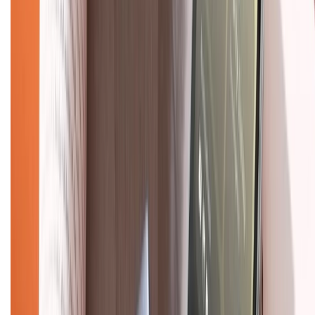
Bảo hành mở rộng
Chính sách dùng sản phẩm 7 ngày miễn phí
Chính sách đổi trả
Chính sách bảo hành
Chính sách bảo mật thông tin
Chính sách kiểm hàng
TỔNG ĐÀI HỖ TRỢ
Tư vấn mua hàng (miễn phí):
1800.6229
(08h30 - 21h30)
Khiếu nại - Góp ý:
088.99999.33
(09h00 - 18h00)
Trung tâm bảo hành: