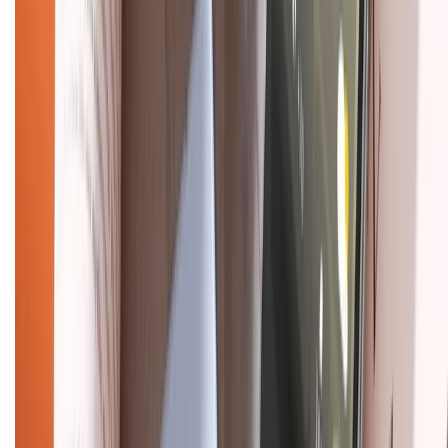
028.710.89898
(08h30 - 21h00)
KẾT NỐI VỚI CHÚNG TÔI
Về chúng tôi
Giới thiệu về XTMobile
Liên hệ hợp tác
Hệ thống cửa hàng bán lẻ
Về trang chủ
Hỗ trợ khách hàng
Mua hàng trả góp