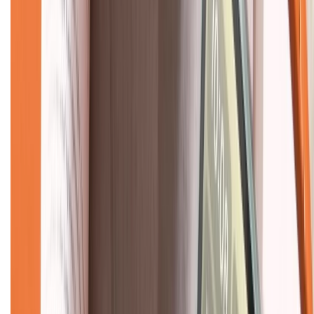
CHỨNG NHẬN
Về chúng tôi
Giới thiệu về XTMobile