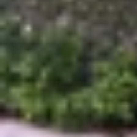
Leaker nổi tiếng Ice Universe tiết lộ rằng came
so với 80 độ trên
Galaxy S25 Ultra
. Đáng chú ý