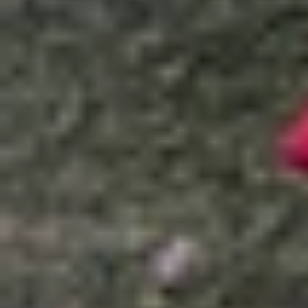
Xem nhanh
Ẩn
1
Galaxy S26 Ultra sẽ có lỗ khoét camera 
2
Không có nhiều nâng cấp khác
3
Góc chụp rộng hơn
Gần đây, hàng loạt tin đồn xoay quanh Samsung
zoom 3x ở mặt sau. Tuy nhiên, với Galaxy S26 U
tinh tế hơn một chút.
Galaxy S26 Ultra sẽ có lỗ khoét camer
Theo các nguồn tin rò rỉ, Galaxy S26 Ultra sẽ đ
qua có vẻ như một bước lùi trong thiết kế nhưng t