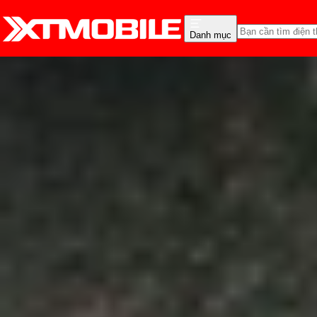
Danh mục
Trang chủ
Tin tức
Tin Mới
Tin Mới
Đánh Giá - Trên Tay
So Sánh
Tư vấn
Khuy
Galaxy S26 Ultra có thể
tốt hơn
Anh Thư
Ngày đăng:
11/11/2025
Cập nhật:
24/05/2026