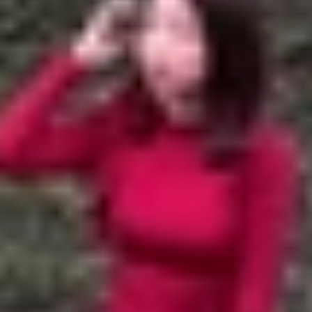
trước lớn nhất từ trước đến nay
 cho thấy hãng có thể không thay đổi nhiều về cụm camer
ltra, nhiều khả năng Samsung sẽ tập trung nâng cấp came
a trước lớn nhất từ trước đến nay
ược trang bị lỗ đục camera trước có đường kính lên tới 4
hực tế Samsung lại có lý do hợp lý cho thay đổi này và khôn