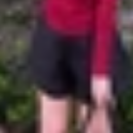
ra trước trên S26 Ultra sẽ có góc chụp rộng hơn. Cụ thể, c
 là thông số này ngang bằng với camera chính ở mặt sau 