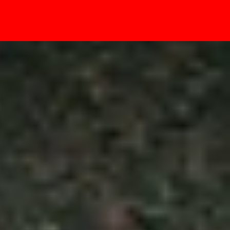
- Sự kiện
 đổi lấy camera selfie