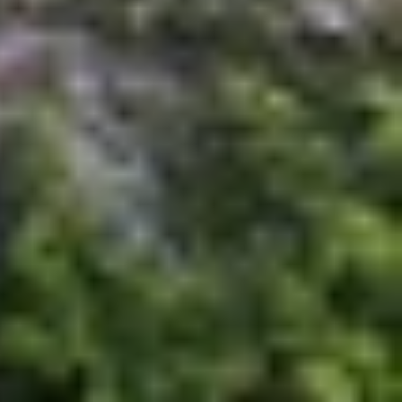
amera selfie của máy có góc nhìn 85 độ, tăng nhẹ
của S25 Ultra, giúp người dùng dễ dàng chụp ảnh