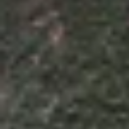
Theo dõi XTMobile trên