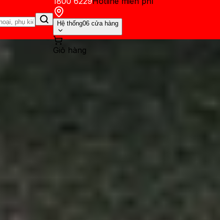
1800 6229
Hotline miễn phí
Hệ thống
06 cửa hàng
Giỏ hàng
ến mãi
Thủ thuật
Hỏi đáp
App - Game
Thông báo
Khách hàng 
 giảm chất lượng màn hình để