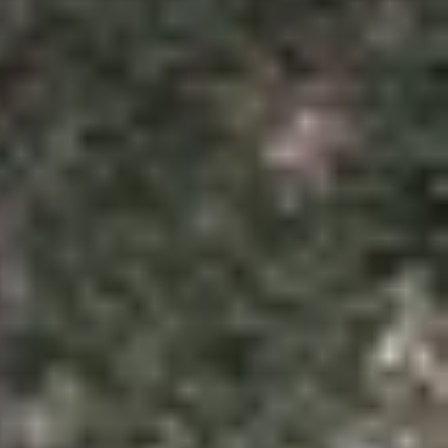
a trên dòng
Galaxy S26
, trong đó có cả ống kính
ra trước, dù điều này có thể khiến màn hình kém
 mm, lớn hơn bất kỳ mẫu Ultra nào trước đó. Nghe
g chỉ đơn giản là để tiết kiệm chi phí.