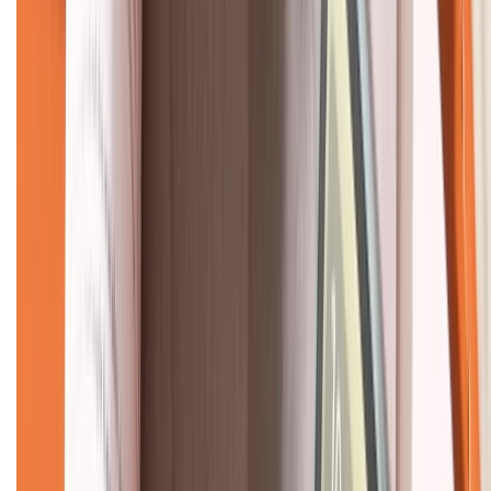
KẾT NỐI VỚI CHÚNG TÔI
CHỨNG NHẬN