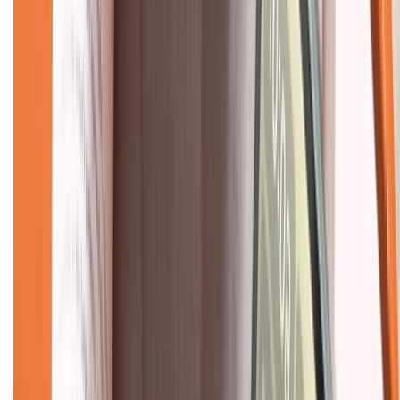
Về chúng tôi
Giới thiệu về XTMobile
Liên hệ hợp tác
Hệ thống cửa hàng bán lẻ
Về trang chủ
Hỗ trợ khách hàng
Mua hàng trả góp
Mua hàng online
Dịch vụ bảo hành mở rộng
Hình thức thanh toán