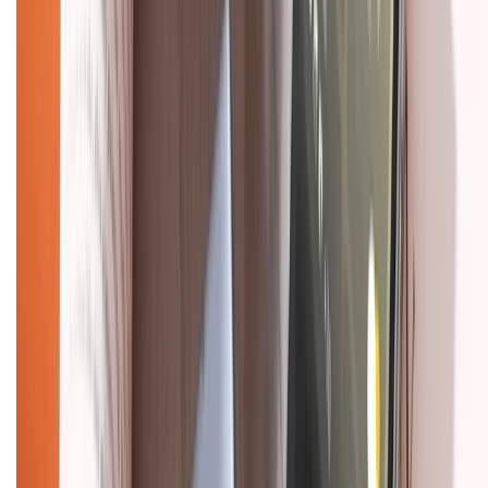
Hệ thống cửa hàng bán lẻ
Về trang chủ
Hỗ trợ khách hàng
Mua hàng trả góp
Mua hàng online
Dịch vụ bảo hành mở rộng
Hình thức thanh toán
Tra cứu bảo hành
Tra cứu điểm XTMember
Hướng dẫn mua hàng trả góp
Dịch vụ bán hàng B2B
Chính sách
Bảo hành mở rộng