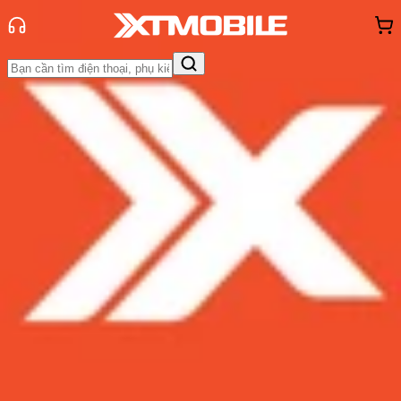
Trang chủ
Tin tức
Tin Mới
Tin Mới
Đánh Giá - Trên Tay
So Sánh
Tư vấn
Khuyến
mãi
Thủ thuật
Hỏi đáp
App - Game
Thông báo
Khách
hàng - Sự kiện
Trên tay Galaxy S21: Mặt lưng nhựa
nhưng gọn gàng, nhẹ nhàng vừa
tay, quan trọng là thiết kế mới mẻ,
đẹp mắt
Admin