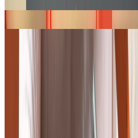
năm 2026
Bảng giá iPhone 15 cập nhật mới nhất tháng
08/2026
Cập nhật bảng giá điện thoại Samsung tháng 8:
Giảm đến 15.49 triệu
TỔNG ĐÀI HỖ TRỢ
(08H30 - 21H30)
Tư vấn mua hàng (miễn phí):
1800.6229
Khiếu nại - Góp ý:
088.99999.33
Bán hàng doanh nghiệp B2B: