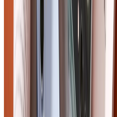
cũ
iPhone 16 cũ
iPhone 16 Pro Max cũ
Copyright @2012 HỘ KINH DOANH CỬA HÀNG ĐIỆN THOẠI DI ĐỘNG
XTMOBILE. Số GPKD: 41A8052143 – Cấp ngày 11/05/2023. Địa chỉ: 50
Trần Quang Khải, Phường Tân Định, Quận 1, TP.HCM. Điện thoại:
1800.6229 (Miễn Phí)
Email: xtmobile.sg@gmail.com. Chịu trách nhiệm nội dung: Lê Xuân
Hoà