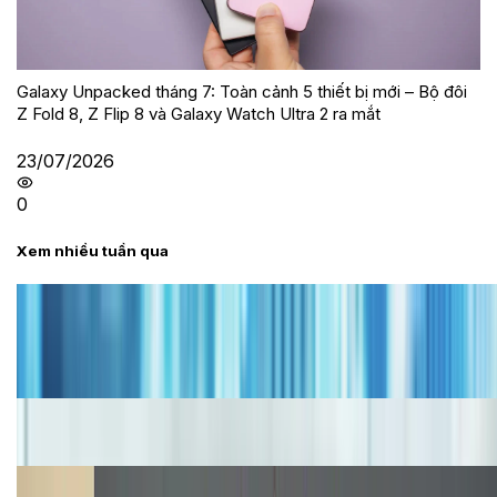
Galaxy Unpacked tháng 7: Toàn cảnh 5 thiết bị mới – Bộ đôi
Z Fold 8, Z Flip 8 và Galaxy Watch Ultra 2 ra mắt
23/07/2026
0
Xem nhiều tuần qua
Tư vấn
Bảng giá iPhone cũ mới nhất trong tháng 8 năm
2026, giá siêu hấp dẫn
Cập nhật bảng giá iPhone năm 2026: Giá tốt, ưu đãi
hấp dẫn
Cập nhật bảng giá Galaxy S23 (Plus, Ultra) cũ, mới