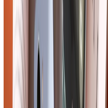
CHỨNG NHẬN
Điện thoại iPhone
iPhone 17 Pro Max
iPhone 17
Pro
iPhone 17
iPhone 16
iPhone 16 Pro Max
iPhone 15
Pro Max
iPhone 15
Điện thoại Samsung
Samsung S26
Ultra
Samsung S26
Samsung S25
iPhone cũ
iPhone 17