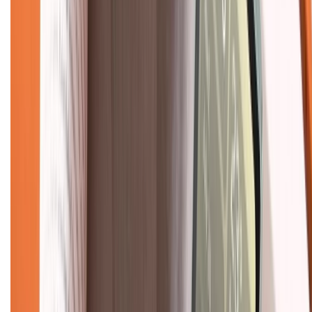
Tra cứu bảo hành
Tra cứu điểm XTMember
Hướng dẫn mua hàng trả góp
Dịch vụ bán hàng B2B
Chính sách
Bảo hành mở rộng
Chính sách dùng sản phẩm 7 ngày miễn phí
Chính sách đổi trả
Chính sách bảo hành
Chính sách bảo mật thông tin
Chính sách kiểm hàng
TỔNG ĐÀI HỖ TRỢ