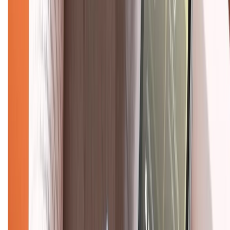
Tư vấn mua hàng (miễn phí):
1800.6229
(08h30 - 21h30)
Khiếu nại - Góp ý:
088.99999.33
(09h00 - 18h00)
Trung tâm bảo hành:
028.710.89898
(08h30 - 21h00)
KẾT NỐI VỚI CHÚNG TÔI
Về chúng tôi
Giới thiệu về XTMobile
Liên hệ hợp tác