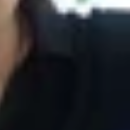
àu xanh lam (Blue Press) ấn tượng. Sau sự xuất
10.
i phiên bản màu xanh lam (Blue Press) ấn
̀ Cinnabar Red dành cho Galaxy S10.
t hiện, do đó thiết của sản phẩm không còn là
̉ bán. Thì những hình ảnh render này sẽ giúp