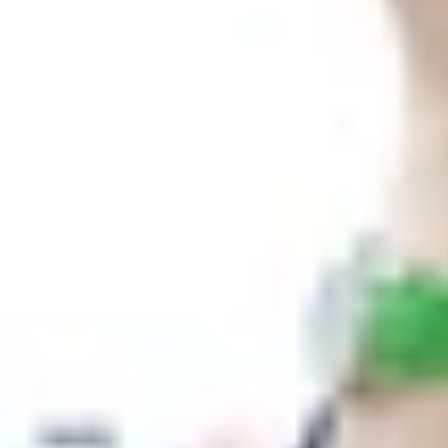
Xem nhanh
Ẩn
1
Mới đây một số hình ảnh render của Gal
hiện của 2 phiên bản màu Canary Yello
Mới đây một số hình ảnh render của Ga
tượng. Sau sự xuất hiện của 2 phiên
Những hình ảnh, cũng như những thông tin về Gal
điều xa lạ. Tuy nhiên, trong trường hợp bạn dự
bạn quyết định chọn trước màu sắc nhanh chóng 