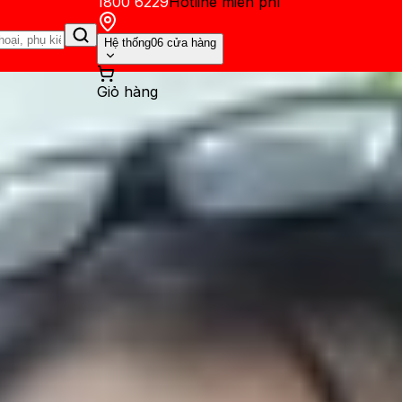
1800 6229
Hotline miễn phí
Hệ thống
06 cửa hàng
Giỏ hàng
ến mãi
Thủ thuật
Hỏi đáp
App - Game
Thông báo
Khách hàng 
e xuất hiện với phiên bản m