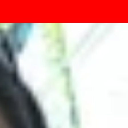
- Sự kiện
àu xanh ấn tượng