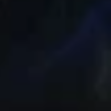
họn màu sắc khác như: Canary Yellow, Prism
e. Đối với biến thể Galaxy S10 8GB sẽ có sẵn