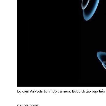
Lộ diện AirPods tích hợp camera: Bước đi táo bạo tiếp