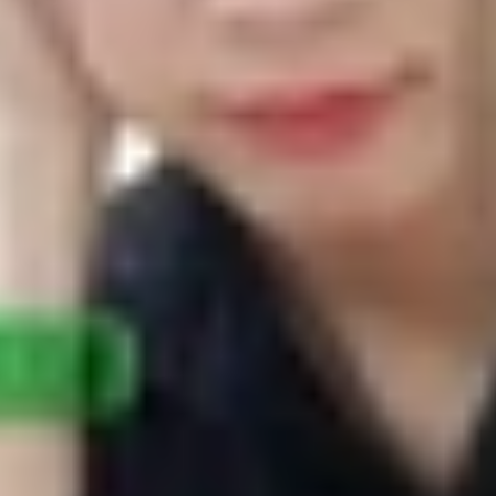
axy S10 và Galaxy S10e tiếp tục xuất hiện với phiên bản m
w dành cho Galaxy S10e và Cinnabar Red dành cho Galaxy S
laxy S10 và Galaxy S10e tiếp tục xuất hiện vớ
 bản màu Canary Yellow dành cho Galaxy S10e va
axy S10 và Galaxy S10e liên tục được hé lộ ngay từ khi xuấ
 định mua Galaxy S10 hay Galaxy S10e ngay khi chúng được mơ
phù hợp với sở thích của mình.