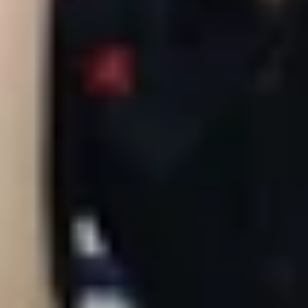
ợng bên dưới thì Galaxy S10e cũng sẽ sở hữu các tùy c
B sẽ được sở hữu thêm các màu Black,White, Green và Blu
 Blue.