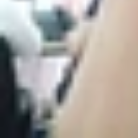
Ngoài phiên bản màu xanh lam (Blue Press) ấn tư
Black, Green và White. Trong khi đó Galaxy S10 6G
các màu như: Prism Black, Pearl White, Green và