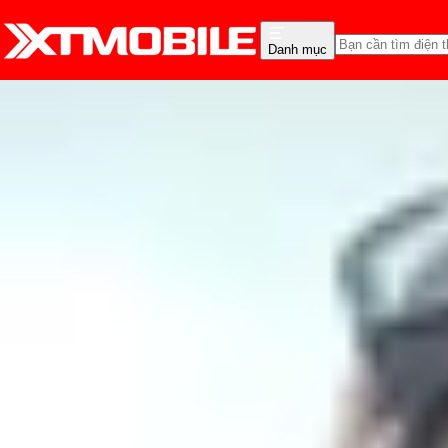
Danh mục
Trang chủ
Tin tức
Tin Mới
Tin Mới
Đánh Giá - Trên Tay
So Sánh
Tư vấn
Khuy
Galaxy S10 và Galaxy S10
Nguyễn Phan Thảo Nguyên
Ngày đăng:
12/02/2019
Cập nhật:
12/02/2019
Theo dõi XTMobile trên