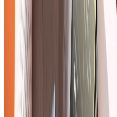
Hình thức thanh toán
Tra cứu bảo hành
Tra cứu điểm XTMember
Hướng dẫn mua hàng trả góp
Dịch vụ bán hàng B2B
Chính sách
Bảo hành mở rộng
Chính sách dùng sản phẩm 7 ngày miễn phí
Chính sách đổi trả
Chính sách bảo hành
Chính sách bảo mật thông tin
Chính sách kiểm hàng
TỔNG ĐÀI HỖ TRỢ