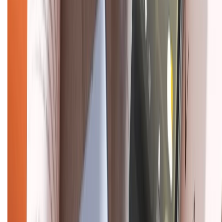
Tư vấn mua hàng (miễn phí):
1800.6229
(08h30 - 21h30)
Khiếu nại - Góp ý:
088.99999.33
(09h00 - 18h00)
Trung tâm bảo hành:
028.710.89898
(08h30 - 21h00)
KẾT NỐI VỚI CHÚNG TÔI
Về chúng tôi
Giới thiệu về XTMobile