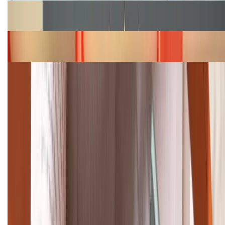
Cập nhật bảng giá Galaxy S23 (Plus, Ultra) cũ, mới
năm 2026
Bảng giá iPhone 15 cập nhật mới nhất tháng
08/2026
Cập nhật bảng giá điện thoại Samsung tháng 8:
Giảm đến 15.49 triệu
TỔNG ĐÀI HỖ TRỢ
(08H30 - 21H30)
Tư vấn mua hàng (miễn phí):
1800.6229
Khiếu nại - Góp ý:
088.99999.33