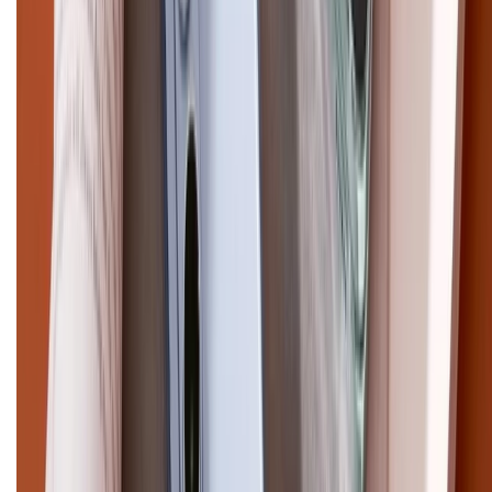
Pro Max
iPhone 15
Điện thoại Samsung
Samsung S26
Ultra
Samsung S26
Samsung S25
iPhone cũ
iPhone 17
cũ
iPhone 16 cũ
iPhone 16 Pro Max cũ
Copyright @2012 HỘ KINH DOANH CỬA HÀNG ĐIỆN THOẠI DI ĐỘNG
XTMOBILE. Số GPKD: 41A8052143 – Cấp ngày 11/05/2023. Địa chỉ: 50
Trần Quang Khải, Phường Tân Định, Quận 1, TP.HCM. Điện thoại:
1800.6229 (Miễn Phí)
Email: xtmobile.sg@gmail.com. Chịu trách nhiệm nội dung: Lê Xuân
Hoà