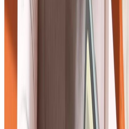
Bán hàng doanh nghiệp B2B:
088.99999.22
HỖ TRỢ THANH TOÁN