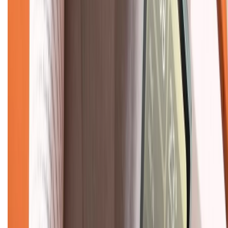
Về chúng tôi
Giới thiệu về XTMobile
Liên hệ hợp tác
Hệ thống cửa hàng bán lẻ
Về trang chủ
Hỗ trợ khách hàng
Mua hàng trả góp
Mua hàng online
Dịch vụ bảo hành mở rộng