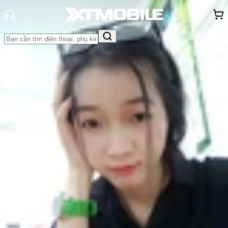
Trang chủ
Tin tức
Tin Mới
Tin Mới
Đánh Giá - Trên Tay
So Sánh
Tư vấn
Khuyến
mãi
Thủ thuật
Hỏi đáp
App - Game
Thông báo
Khách
hàng - Sự kiện
Galaxy A91 chuẩn bị ra mắt, đạt
chứng nhận BIS tại Ấn Độ
Nguyễn Phan Thảo Nguyên
Ngày đăng:
18/11/2019
Cập nhật:
18/11/2019