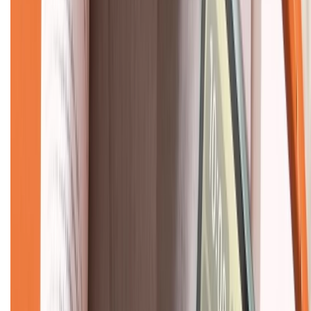
KẾT NỐI VỚI CHÚNG TÔI
CHỨNG NHẬN