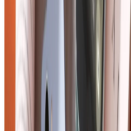
Liên hệ hợp tác
Hệ thống cửa hàng bán lẻ
Về trang chủ
Hỗ trợ khách hàng
Mua hàng trả góp
Mua hàng online
Dịch vụ bảo hành mở rộng
Hình thức thanh toán
Tra cứu bảo hành
Tra cứu điểm XTMember
Hướng dẫn mua hàng trả góp
Dịch vụ bán hàng B2B
Chính sách