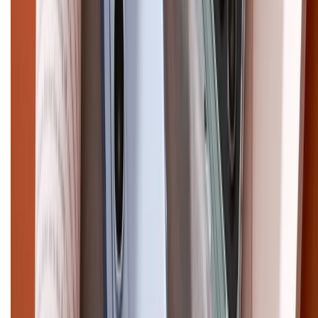
Pro
iPhone 17
iPhone 16
iPhone 16 Pro Max
iPhone 15
Pro Max
iPhone 15
Điện thoại Samsung
Samsung S26
Ultra
Samsung S26
Samsung S25
iPhone cũ
iPhone 17
cũ
iPhone 16 cũ
iPhone 16 Pro Max cũ
Copyright @2012 HỘ KINH DOANH CỬA HÀNG ĐIỆN THOẠI DI ĐỘNG
XTMOBILE. Số GPKD: 41A8052143 – Cấp ngày 11/05/2023. Địa chỉ: 50
Trần Quang Khải, Phường Tân Định, Quận 1, TP.HCM. Điện thoại:
1800.6229 (Miễn Phí)
Email: xtmobile.sg@gmail.com. Chịu trách nhiệm nội dung: Lê Xuân
Hoà