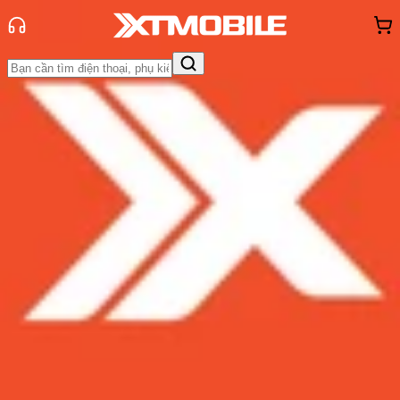
Trang chủ
Tin tức
Tin Mới
Tin Mới
Đánh Giá - Trên Tay
So Sánh
Tư vấn
Khuyến
mãi
Thủ thuật
Hỏi đáp
App - Game
Thông báo
Khách
hàng - Sự kiện
Exynos 2200 vs Snapdragon 8 Gen
1: Samfan Việt Nam thở phào nhẹ
nhõm
Admin
Ngày đăng:
23/02/2022