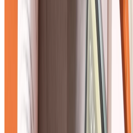
KẾT NỐI VỚI CHÚNG TÔI
CHỨNG NHẬN