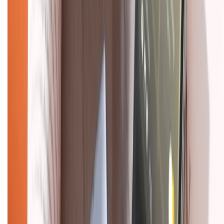
TỔNG ĐÀI HỖ TRỢ
Tư vấn mua hàng (miễn phí):
1800.6229
(08h30 - 21h30)
Khiếu nại - Góp ý:
088.99999.33
(09h00 - 18h00)
Trung tâm bảo hành:
028.710.89898
(08h30 - 21h00)
KẾT NỐI VỚI CHÚNG TÔI
Về chúng tôi
Giới thiệu về XTMobile