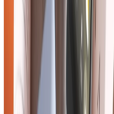
Liên hệ hợp tác
Hệ thống cửa hàng bán lẻ
Về trang chủ
Hỗ trợ khách hàng
Mua hàng trả góp
Mua hàng online
Dịch vụ bảo hành mở rộng
Hình thức thanh toán
Tra cứu bảo hành
Tra cứu điểm XTMember
Hướng dẫn mua hàng trả góp
Dịch vụ bán hàng B2B