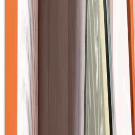
Về chúng tôi
Giới thiệu về XTMobile
Liên hệ hợp tác
Hệ thống cửa hàng bán lẻ
Về trang chủ
Hỗ trợ khách hàng
Mua hàng trả góp
Mua hàng online
Dịch vụ bảo hành mở rộng