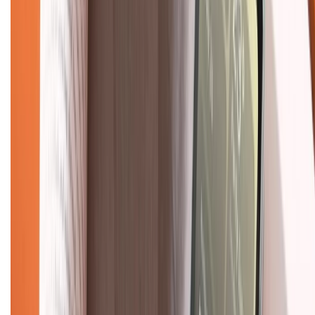
Hình thức thanh toán
Tra cứu bảo hành
Tra cứu điểm XTMember
Hướng dẫn mua hàng trả góp
Dịch vụ bán hàng B2B
Chính sách
Bảo hành mở rộng
Chính sách dùng sản phẩm 7 ngày miễn phí
Chính sách đổi trả
Chính sách bảo hành
Chính sách bảo mật thông tin
Chính sách kiểm hàng