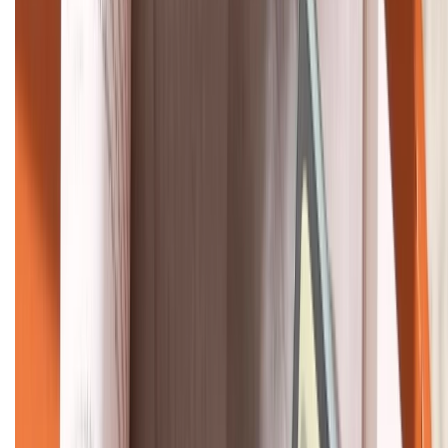
Bán hàng doanh nghiệp B2B:
088.99999.22
HỖ TRỢ THANH TOÁN