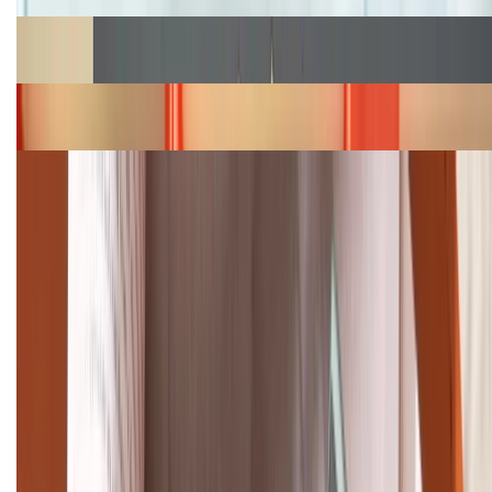
Cập nhật bảng giá Galaxy S23 (Plus, Ultra) cũ, mới
năm 2026
Bảng giá iPhone 15 cập nhật mới nhất tháng
08/2026
Cập nhật bảng giá điện thoại Samsung tháng 8:
Giảm đến 15.49 triệu
TỔNG ĐÀI HỖ TRỢ
(08H30 - 21H30)
Tư vấn mua hàng (miễn phí):
1800.6229
Khiếu nại - Góp ý:
088.99999.33