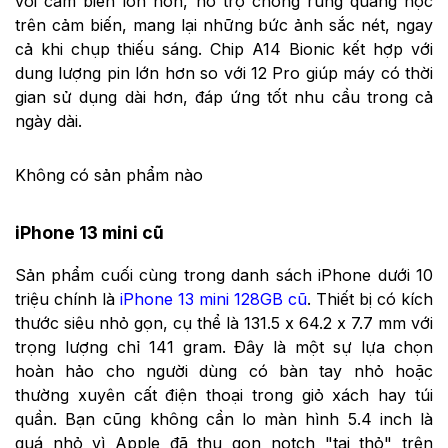
với cảm biến lớn hơn, hỗ trợ chống rung quang học
trên cảm biến, mang lại những bức ảnh sắc nét, ngay
cả khi chụp thiếu sáng. Chip A14 Bionic kết hợp với
dung lượng pin lớn hơn so với 12 Pro giúp máy có thời
gian sử dụng dài hơn, đáp ứng tốt nhu cầu trong cả
ngày dài.
Không có sản phẩm nào
iPhone 13 mini cũ
Sản phẩm cuối cùng trong danh sách iPhone dưới 10
triệu chính là
iPhone 13 mini 128GB cũ
. Thiết bị có kích
thước siêu nhỏ gọn, cụ thể là 131.5 x 64.2 x 7.7 mm với
trọng lượng chỉ 141 gram. Đây là một sự lựa chọn
hoàn hảo cho người dùng có bàn tay nhỏ hoặc
thường xuyên cất điện thoại trong giỏ xách hay túi
quần. Bạn cũng không cần lo màn hình 5.4 inch là
quá nhỏ vì Apple đã thu gọn notch "tai thỏ" trên