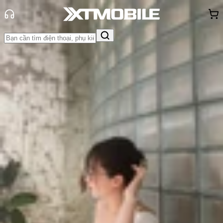
Trang chủ
Tin tức
Tư vấn
Tin Mới
Đánh Giá - Trên Tay
So Sánh
Tư vấn
Khuyến
mãi
Thủ thuật
Hỏi đáp
App - Game
Thông báo
Khách
hàng - Sự kiện
Top 10 iPhone dưới 10 triệu đáng
mua nhất hiện nay!
Triệu Vy
Ngày đăng:
10/10/2025
Cập nhật:
24/05/2026