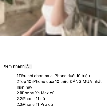
Theo dõi XTMobile trên
Xem nhanh
Ẩn
1
Tiêu chí chọn mua iPhone dưới 10 triệu
2
Top 10 iPhone dưới 10 triệu ĐÁNG MUA nhất
hiện nay
2.1
iPhone Xs Max cũ
2.2
iPhone 11 cũ
2.3
iPhone 11 Pro cũ