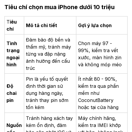
Tiêu chí chọn mua iPhone dưới 10 triệu
T
iêu
Mô tả chi tiết
Gợi ý lựa chọn
chí
Đảm bảo độ bền và
Tình
Chọn máy 97 -
thẩm mỹ, tránh máy
trạng
99%, kiểm tra vết
từng va đập nặng
ngoại
xước, màn hình zin
ảnh hưởng đến cấu
hình
và không móp méo
trúc
Pin là yếu tố quyết
Ít nhất 80 - 90%,
Độ
định thời gian sử
kiểm tra qua phần
chai
dụng hàng ngày,
mềm như
pin
tránh thay pin sớm
CoconutBattery
tốn kém
hoặc tại cửa hàng
Tránh hàng xách tay
Máy chính hãng,
Nguồn
kém ổn định, đảm
kiểm tra IMEI khớp