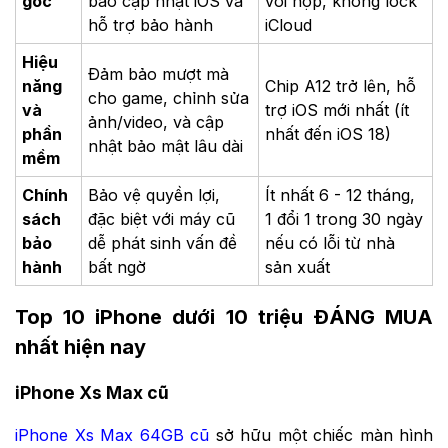
gốc
bảo cập nhật iOS và
với hộp, không lock
hỗ trợ bảo hành
iCloud
Hiệu
Đảm bảo mượt mà
năng
Chip A12 trở lên, hỗ
cho game, chỉnh sửa
và
trợ iOS mới nhất (ít
ảnh/video, và cập
phần
nhất đến iOS 18)
nhật bảo mật lâu dài
mềm
Chính
Bảo vệ quyền lợi,
Ít nhất 6 - 12 tháng,
sách
đặc biệt với máy cũ
1 đổi 1 trong 30 ngày
bảo
dễ phát sinh vấn đề
nếu có lỗi từ nhà
hành
bất ngờ
sản xuất
Top 10 iPhone dưới 10 triệu ĐÁNG MUA
nhất hiện nay
iPhone Xs Max cũ
iPhone Xs Max 64GB cũ
sở hữu một chiếc màn hình