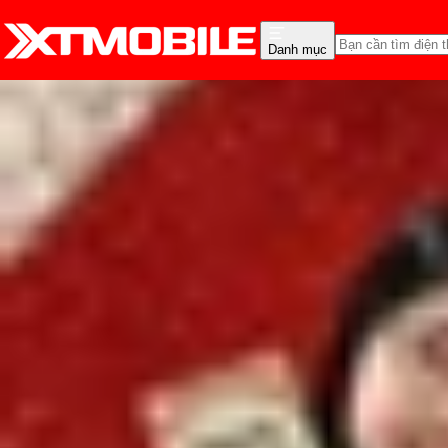
Danh mục
Trang chủ
Tin tức
Tin Mới
Tin Mới
Đánh Giá - Trên Tay
So Sánh
Tư vấn
Khuy
Hé lộ dung lượng pin 
nguyên?
Lê Thị Huỳnh Như
Ngày đăng:
05/05/2025
Cập nhật:
03/07/2026