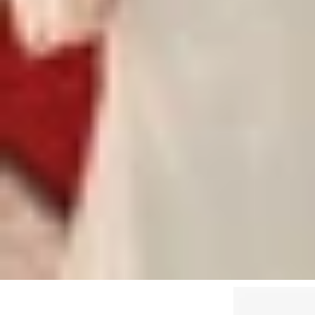
Xem nhanh
Ẩn
1
Dung lượng pin Samsung Galaxy Z Fold 7
Dung lượng pin Samsung Galaxy Z Fold 
Thế hệ điện thoại gập hàng đầu tiếp theo của
Sa
Z Flip 7 xuất hiện khá nhiều. Chúng bao gồm thông
pin của bộ đôi điện thoại màn hình gập mới.
Samsung Galaxy Z Fold 7 và Galaxy Z Flip 7 đươc
và EB-BF967ABE cho các cell pin kép. Theo chứn
khoảng 4.272mAh.