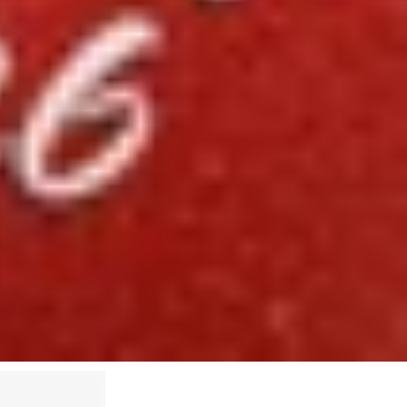
̀ báo cáo khác nhau về Galaxy Z Fold 7 và Galaxy
̣t chứng nhận mới cũng đã xác nhận kích thước
y Z Fold 7 được liệt kê với số model EB-BF966ABE
2.146mAh. Do đó, tổng dung lượng pin là