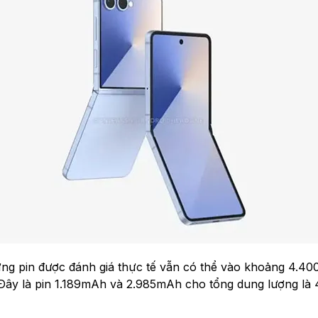
ưng pin được đánh giá thực tế vẫn có thể vào khoảng 4.400
 là pin 1.189mAh và 2.985mAh cho tổng dung lượng là 4.1