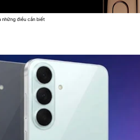
ả những điều cần biết