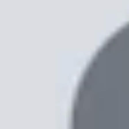
Xem nhanh
Ẩn
1
Độ bền Galaxy Z Fold 4 sẽ khiến bạn bất
1.1
Những thử nghiệm mà Galaxy Z Fold 4 đ
Độ bền Galaxy Z Fold 4 sẽ khiến bạn bâ
Samsung Z Fold 4 được trình làng cùng với Galaxy
cạnh thiết kế, hai model mới của Samsung không nh
Tuy nhiên, gã khổng lồ công nghệ Hàn Quốc đã nâ
cung cấp sức mạnh từ chip xử lý Snapdragon 8+
độ phân giải màn hình Samsung Z Fold 4 là 1812
Mới đây, một Youtuber nổi tiếng có tên Jerry Rigs E
quả sẽ khiến bạn bất ngờ khi chiếc điện thoại tr