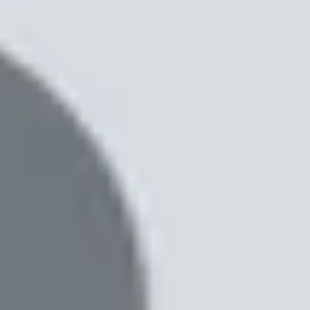
̣t dưới đây.
ne màn hình gập tốt nhất hiện nay. Ở khía
 nhiệm Galaxy Z Fold 3 và Galaxy Z Flip 3.
ấy sự khác biệt. Cấu hình Galaxy Z Fold 4 được
giải 50MP. Ngoài ra, công ty cũng đã nâng cấp
̉a điện thoại màn hình gập Galaxy Z Fold 4. Kết
ốt.