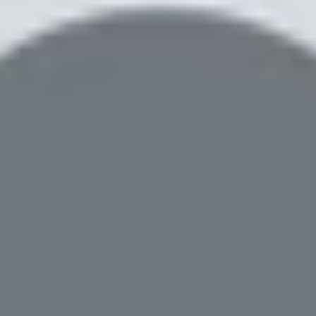
 ngờ khi vượt qua các thử nghiệm khắc nghiệt dưới đây.
ã trải qua?
́t ngờ khi vượt qua các thử nghiệm khắc nghiê
 Z Flip 4 cách đây không lâu. Cả hai đều là những smartpho
ận được nhiều thay đổi đáng kể nào so với thế hệ tiền
ng cấp thông số kỹ thuật tốt hơn đủ để chúng ta nhận th
 Gen 1 mới nhất của Qualcomm, camera chính có độ phân 
 x 2176 pixel so với 1768 x 2208 pixel trên Galaxy Z Fold 3.
verything đã thực hiện các thử nghiệm kiểm tra độ bền cu
ông có vẻ mỏng manh này lại mang đến nhiều cải thiện khá t