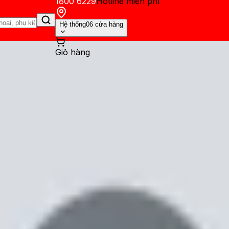
1800 6229
Hotline miễn phí
Hệ thống
06 cửa hàng
Giỏ hàng
ến mãi
Thủ thuật
Hỏi đáp
App - Game
Thông báo
Khách hàng 
ốt hơn bạn nghĩ, thậm chí s