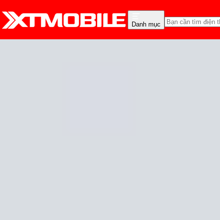
Danh mục
Trang chủ
Tin tức
Tin Mới
Tin Mới
Đánh Giá - Trên Tay
So Sánh
Tư vấn
Khuy
Độ bền Galaxy Z Fold 4 t
uốn cong
Cam Ngoan
Ngày đăng:
31/08/2022
Cập nhật:
31/08/2022