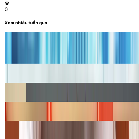
0
Xem nhiều tuần qua
Tư vấn
Bảng giá iPhone cũ mới nhất trong tháng 8 năm
2026, giá siêu hấp dẫn
Cập nhật bảng giá iPhone năm 2026: Giá tốt, ưu đãi
hấp dẫn
Cập nhật bảng giá Galaxy S23 (Plus, Ultra) cũ, mới
năm 2026
Bảng giá iPhone 15 cập nhật mới nhất tháng
08/2026
Cập nhật bảng giá điện thoại Samsung tháng 8:
Giảm đến 15.49 triệu