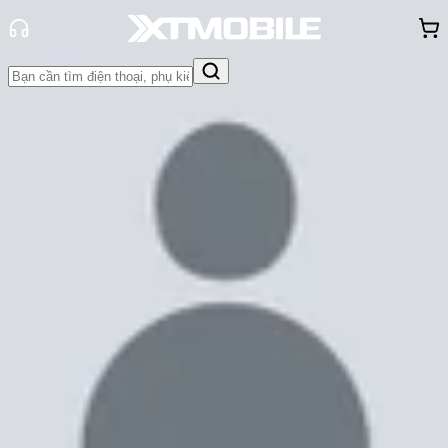
Trang chủ
Tin tức
Đánh Giá - Trên Tay
Tin Mới
Đánh Giá - Trên Tay
So Sánh
Tư vấn
Khuyến
mãi
Thủ thuật
Hỏi đáp
App - Game
Thông báo
Khách
hàng - Sự kiện
Đánh giá Xiaomi 13 Ultra: Màn hình
2600 nits, sạc nhanh 90W, cảm
biến 1inch
Cam Ngoan
Ngày đăng:
21/04/2023