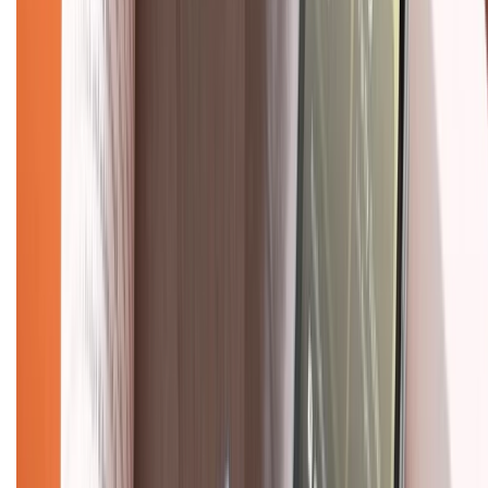
028.710.89898
(08h30 - 21h00)
KẾT NỐI VỚI CHÚNG TÔI
Về chúng tôi
Giới thiệu về XTMobile
Liên hệ hợp tác
Hệ thống cửa hàng bán lẻ
Về trang chủ
Hỗ trợ khách hàng
Mua hàng trả góp