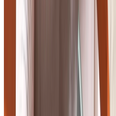
TỔNG ĐÀI HỖ TRỢ
(08H30 - 21H30)
Tư vấn mua hàng (miễn phí):
1800.6229
Khiếu nại - Góp ý:
088.99999.33
Bán hàng doanh nghiệp B2B:
088.99999.22
HỖ TRỢ THANH TOÁN