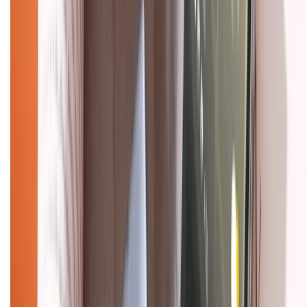
Mua hàng online
Dịch vụ bảo hành mở rộng
Hình thức thanh toán
Tra cứu bảo hành
Tra cứu điểm XTMember
Hướng dẫn mua hàng trả góp
Dịch vụ bán hàng B2B
Chính sách
Bảo hành mở rộng
Chính sách dùng sản phẩm 7 ngày miễn phí
Chính sách đổi trả
Chính sách bảo hành
Chính sách bảo mật thông tin