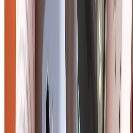
Điện thoại iPhone
iPhone 17 Pro Max
iPhone 17
Pro
iPhone 17
iPhone 16
iPhone 16 Pro Max
iPhone 15
Pro Max
iPhone 15
Điện thoại Samsung
Samsung S26
Ultra
Samsung S26
Samsung S25
iPhone cũ
iPhone 17
cũ
iPhone 16 cũ
iPhone 16 Pro Max cũ
Copyright @2012 HỘ KINH DOANH CỬA HÀNG ĐIỆN THOẠI DI ĐỘNG
XTMOBILE. Số GPKD: 41A8052143 – Cấp ngày 11/05/2023. Địa chỉ: 50
Trần Quang Khải, Phường Tân Định, Quận 1, TP.HCM. Điện thoại:
1800.6229 (Miễn Phí)
Email: xtmobile.sg@gmail.com. Chịu trách nhiệm nội dung: Lê Xuân
Hoà