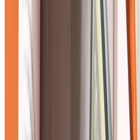
CHỨNG NHẬN
Về chúng tôi
Giới thiệu về XTMobile