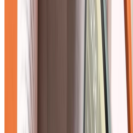
Liên hệ hợp tác
Hệ thống cửa hàng bán lẻ
Về trang chủ
Hỗ trợ khách hàng
Mua hàng trả góp
Mua hàng online
Dịch vụ bảo hành mở rộng
Hình thức thanh toán
Tra cứu bảo hành
Tra cứu điểm XTMember
Hướng dẫn mua hàng trả góp
Dịch vụ bán hàng B2B