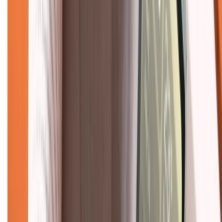
Chính sách
Bảo hành mở rộng
Chính sách dùng sản phẩm 7 ngày miễn phí
Chính sách đổi trả
Chính sách bảo hành
Chính sách bảo mật thông tin
Chính sách kiểm hàng
TỔNG ĐÀI HỖ TRỢ
Tư vấn mua hàng (miễn phí):
1800.6229
(08h30 - 21h30)
Khiếu nại - Góp ý:
088.99999.33
(09h00 - 18h00)
Trung tâm bảo hành: