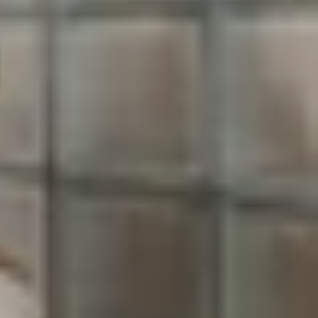
n vô cùng “khủng”, lên đến 4.325 mAh. Thế nhưng
đánh giá
pin iPhone 14 Plus
thực tế từ các chuyên
mẫu tiền nhiệm iPhone 13. Trong đó, chiếc iPhone