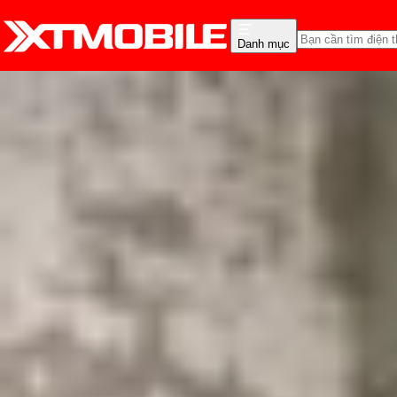
Danh mục
Trang chủ
Tin tức
Đánh Giá - Trên Tay
Tin Mới
Đánh Giá - Trên Tay
So Sánh
Tư vấn
Khuy
Đánh giá: Pin iPhone 14 
Triệu Vy
Ngày đăng:
19/06/2023
Cập nhật:
15/06/2026
Theo dõi XTMobile trên