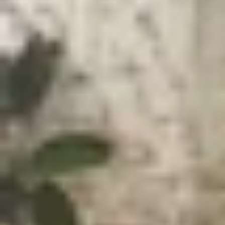
Xem nhanh
Ẩn
1
Kiểm nghiệm pin iPhone 14 Plus, liệu số l
1.1
Đánh giá pin iPhone 14 Plus từ Apple
1.2
Kiểm tra pin của iPhone 14 Plus theo 
2
Pin iPhone 14 Plus sau gần 3 năm sử d
2.1
Tạm kết
Kiểm nghiệm pin iPhone 14 Plus, liệu số
Kể từ khi ra mắt, iPhone 14 Plus đã có màn chà
viên pin lớn này có thực sự có thời lượng sử dụ
gia công nghệ sau đây để tìm ra câu trả lời nhé!
Đánh giá pin iPhone 14 Plus từ Apple
iPhone 14 Plus được Apple công bố là có thể cho