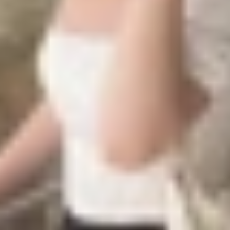
 tuyến trong 20 giờ, nghe nhạc liên tục trong 100 giờ và 1
 một sản phẩm có thời lượng pin “khủng” nhất mà nhà Appl