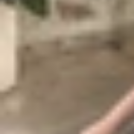
14 Plus này cho phép người dùng phát video trực
bố trên, chiếc iPhone 14 Plus được tôn vinh như