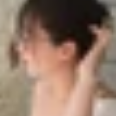
ượng có đi đôi với chất lượng
chuyên gia nước ngoài
ụng: Thực tế năm 2026
 lượng có đi đôi với chất lượng
o sân đầy ấn tượng khi được giới thiệu mức thời lượng pi
ng tốt như Apple giới thiệu? Hãy cùng xem qua những bài 
 phép người dùng sử dụng tới 29 giờ/ngày, gấp đôi so với 