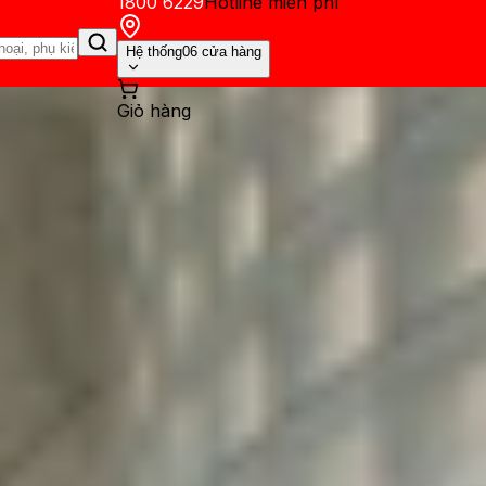
1800 6229
Hotline miễn phí
Hệ thống
06 cửa hàng
Giỏ hàng
ến mãi
Thủ thuật
Hỏi đáp
App - Game
Thông báo
Khách hàng 
Plus có thực sự 'trâu' như lờ