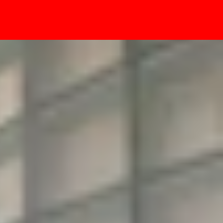
- Sự kiện
i đồn?