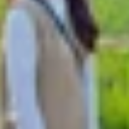
mẽ cùng màn hình lớn và hệ sinh thái thông minh, đây là 
úng ta sẽ cùng đánh giá chi tiết Oppo Pad 4 Pro để xem liệ
đầu tiên với thiết kế tinh tế, khung nhôm nguyên khối, 
 Với độ mỏng vượt trội, tablet mang lại cảm giác cao cấp
ớp học, quán cà phê đến văn phòng.
m, Bạc, và Vàng, đáp ứng đa dạng phong cách, từ trẻ t
g cao trải nghiệm sử dụng. Các cạnh bo cong nhẹ nhàng gi