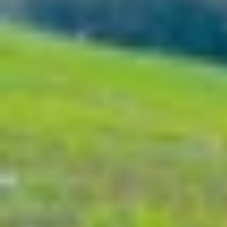
Xem nhanh
Ẩn
1
Đánh giá Oppo Pad 4 Pro: Máy tính bả
1.1
Thiết kế mỏng nhẹ, hiện đại
1.2
Màn hình lớn sắc nét
1.3
Hiệu năng mạnh mẽ với chip Snapdrago
1.4
Camera đáp ứng nhu cầu cơ bản
1.5
Thời lượng pin ấn tượng
1.6
Hỗ trợ nhiều phụ kiện và hệ sinh thái 
1.7
Âm thanh sống động trong tầm giá
2
Bảng đánh giá thông số kỹ thuật của Op
3
Oppo Pad 4 Pro: Có đáng mua không?
4
Kết luận
Đánh giá Oppo Pad 4 Pro: Máy tính 
Trong thế giới tablet Android ngày càng cạnh t