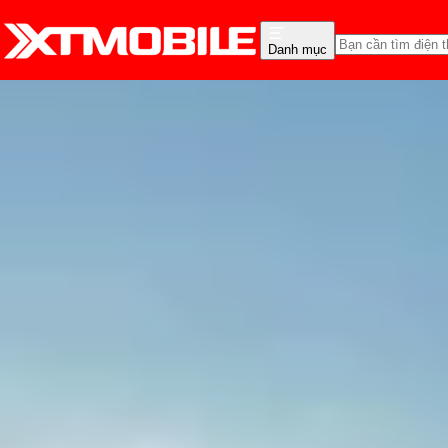
Danh mục
Trang chủ
Tin tức
Đánh Giá - Trên Tay
Tin Mới
Đánh Giá - Trên Tay
So Sánh
Tư vấn
Khuy
Đánh giá Oppo Pad 4 P
Thùy Nguyễn
Ngày đăng:
06/05/2025
Cập nhật:
06/05/2025
Theo dõi XTMobile trên