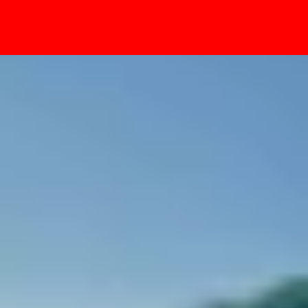
- Sự kiện
nh mẽ trong tầm giá