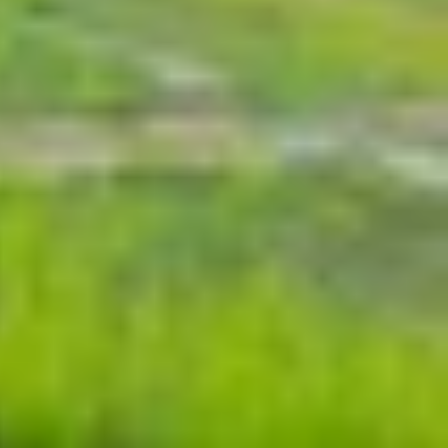
chiếc
máy tính bảng
được định hướng cho cả nhu
u đây có phải là lựa chọn đáng cân nhắc nhất trong
dày chỉ 6mm và nặng 675g. Thậm chí nó còn mỏng
, chắc chắn, dễ dàng cầm nắm. Oppo Pad 4 Pro là
rung đến chuyên nghiệp. Mặt lưng nhôm được gia
úp cầm nắm thoải mái trong thời gian dài, dù bạn