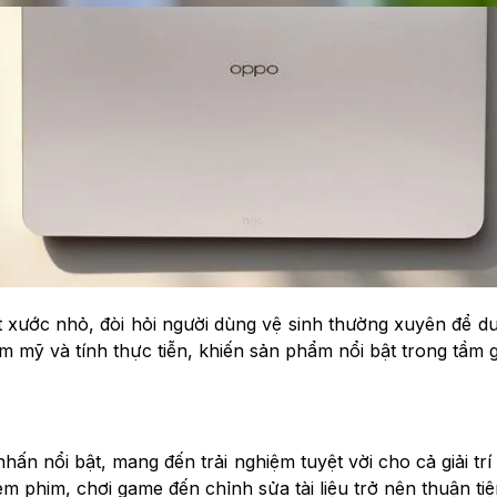
xước nhỏ, đòi hỏi người dùng vệ sinh thường xuyên để duy
 mỹ và tính thực tiễn, khiến sản phẩm nổi bật trong tầm g
n nổi bật, mang đến trải nghiệm tuyệt vời cho cả giải trí 
xem phim, chơi game đến chỉnh sửa tài liệu trở nên thuận tiệ