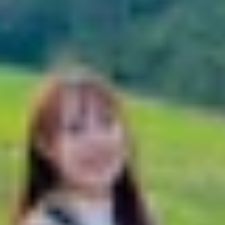
ng Android mạnh mẽ trong tầm giá
n 8 Elite
đa dạng
po Pad 4 Pro
bảng Android mạnh mẽ trong tầm giá
ranh, Oppo Pad 4 Pro nhanh chóng thu hút sự chú ý nhờ hi