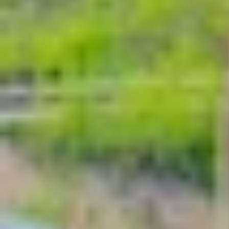
pin ấn tượng. Với chip Snapdragon 8 Elite mạnh 
cầu giải trí lẫn làm việc. Trong bài viết này, ch
phân khúc tầm trung hiện nay không nhé!
Thiết kế mỏng nhẹ, hiện đại
Oppo Pad 4 Pro gây ấn tượng ngay từ cái nhìn 
hơn so với Samsung Galaxy Tab S9 FE+ (6,5 mm).
lựa chọn lý tưởng để mang theo hàng ngày, từ l
Tablet có ba tùy chọn màu sắc thời thượng: Xá
công tỉ mỉ, tạo cảm giác mát lạnh khi chạm, nân
đang xem phim hay làm việc.