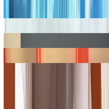
Bảng giá iPhone cũ mới nhất trong tháng 8 năm
2026, giá siêu hấp dẫn
Cập nhật bảng giá iPhone năm 2026: Giá tốt, ưu đãi
hấp dẫn
Cập nhật bảng giá Galaxy S23 (Plus, Ultra) cũ, mới
năm 2026
Bảng giá iPhone 15 cập nhật mới nhất tháng
08/2026
Cập nhật bảng giá điện thoại Samsung tháng 8:
Giảm đến 15.49 triệu
TỔNG ĐÀI HỖ TRỢ
(08H30 - 21H30)
Tư vấn mua hàng (miễn phí):