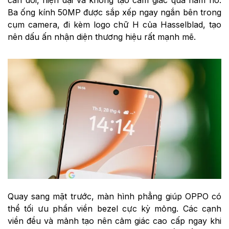
cân đối, hiện đại và không tạo cảm giác quá hầm hố.
Ba ống kính 50MP được sắp xếp ngay ngắn bên trong
cụm camera, đi kèm logo chữ H của Hasselblad, tạo
nên dấu ấn nhận diện thương hiệu rất mạnh mẽ.
Quay sang mặt trước, màn hình phẳng giúp OPPO có
thể tối ưu phần viền bezel cực kỳ mỏng. Các cạnh
viền đều và mảnh tạo nên cảm giác cao cấp ngay khi