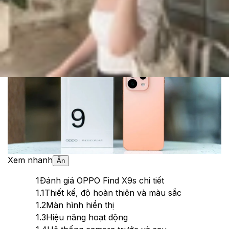
Cập nhật:
08/05/2026
Theo dõi XTMobile trên
Xem nhanh
Ẩn
1
Đánh giá OPPO Find X9s chi tiết
1.1
Thiết kế, độ hoàn thiện và màu sắc
1.2
Màn hình hiển thị
1.3
Hiệu năng hoạt động