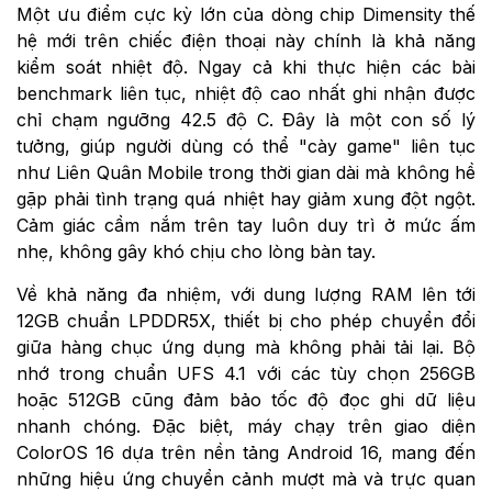
Một ưu điểm cực kỳ lớn của dòng chip Dimensity thế
hệ mới trên chiếc điện thoại này chính là khả năng
kiểm soát nhiệt độ. Ngay cả khi thực hiện các bài
benchmark liên tục, nhiệt độ cao nhất ghi nhận được
chỉ chạm ngưỡng 42.5 độ C. Đây là một con số lý
tưởng, giúp người dùng có thể "cày game" liên tục
như Liên Quân Mobile trong thời gian dài mà không hề
gặp phải tình trạng quá nhiệt hay giảm xung đột ngột.
Cảm giác cầm nắm trên tay luôn duy trì ở mức ấm
nhẹ, không gây khó chịu cho lòng bàn tay.
Về khả năng đa nhiệm, với dung lượng RAM lên tới
12GB chuẩn LPDDR5X, thiết bị cho phép chuyển đổi
giữa hàng chục ứng dụng mà không phải tải lại. Bộ
nhớ trong chuẩn UFS 4.1 với các tùy chọn 256GB
hoặc 512GB cũng đảm bảo tốc độ đọc ghi dữ liệu
nhanh chóng. Đặc biệt, máy chạy trên giao diện
ColorOS 16 dựa trên nền tảng Android 16, mang đến
những hiệu ứng chuyển cảnh mượt mà và trực quan