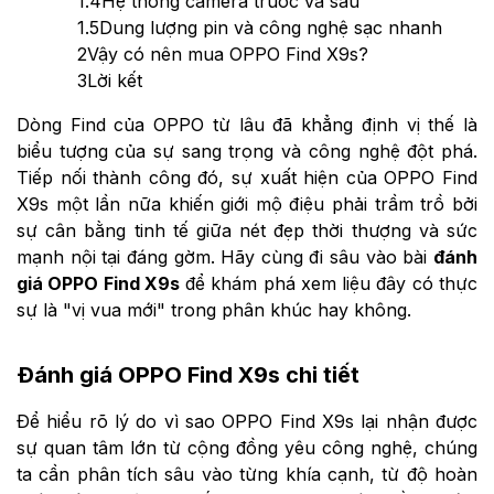
1.4
Hệ thống camera trước và sau
1.5
Dung lượng pin và công nghệ sạc nhanh
2
Vậy có nên mua OPPO Find X9s?
3
Lời kết
Dòng Find của OPPO từ lâu đã khẳng định vị thế là
biểu tượng của sự sang trọng và công nghệ đột phá.
Tiếp nối thành công đó, sự xuất hiện của OPPO Find
X9s một lần nữa khiến giới mộ điệu phải trầm trồ bởi
sự cân bằng tinh tế giữa nét đẹp thời thượng và sức
mạnh nội tại đáng gờm. Hãy cùng đi sâu vào bài
đánh
giá OPPO Find X9s
để khám phá xem liệu đây có thực
sự là "vị vua mới" trong phân khúc hay không.
Đánh giá OPPO Find X9s chi tiết
Để hiểu rõ lý do vì sao OPPO Find X9s lại nhận được
sự quan tâm lớn từ cộng đồng yêu công nghệ, chúng
ta cần phân tích sâu vào từng khía cạnh, từ độ hoàn