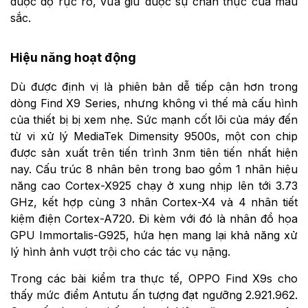
được độ rực rỡ, vừa giữ được sự chân thực của màu
sắc.
Hiệu năng hoạt động
Dù được định vị là phiên bản dễ tiếp cận hơn trong
dòng Find X9 Series, nhưng không vì thế mà cấu hình
của thiết bị bị xem nhẹ. Sức mạnh cốt lõi của máy đến
từ vi xử lý MediaTek Dimensity 9500s, một con chip
được sản xuất trên tiến trình 3nm tiên tiến nhất hiện
nay. Cấu trúc 8 nhân bên trong bao gồm 1 nhân hiệu
năng cao Cortex-X925 chạy ở xung nhịp lên tới 3.73
GHz, kết hợp cùng 3 nhân Cortex-X4 và 4 nhân tiết
kiệm điện Cortex-A720. Đi kèm với đó là nhân đồ họa
GPU Immortalis-G925, hứa hẹn mang lại khả năng xử
lý hình ảnh vượt trội cho các tác vụ nặng.
Trong các bài kiểm tra thực tế, OPPO Find X9s cho
thấy mức điểm Antutu ấn tượng đạt ngưỡng 2.921.962.