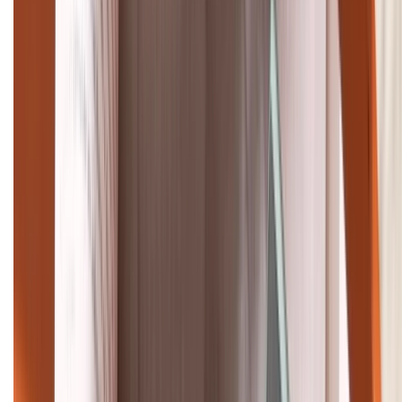
1800.6229
Khiếu nại - Góp ý:
088.99999.33
Bán hàng doanh nghiệp B2B:
088.99999.22
HỖ TRỢ THANH TOÁN