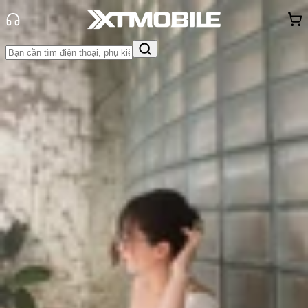
Trang chủ
Tin tức
Đánh Giá - Trên Tay
Tin Mới
Đánh Giá - Trên Tay
So Sánh
Tư vấn
Khuyến
mãi
Thủ thuật
Hỏi đáp
App - Game
Thông báo
Khách
hàng - Sự kiện
Đánh giá OPPO Find X9s: Sự cân
bằng hoàn hảo giữa sức mạnh và
trải nghiệm cao cấp
Triệu Vy
Ngày đăng:
13/05/2026