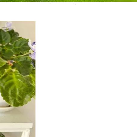
, iPhone 15 vẫn cho độ hoàn thiện khá chắc chắn