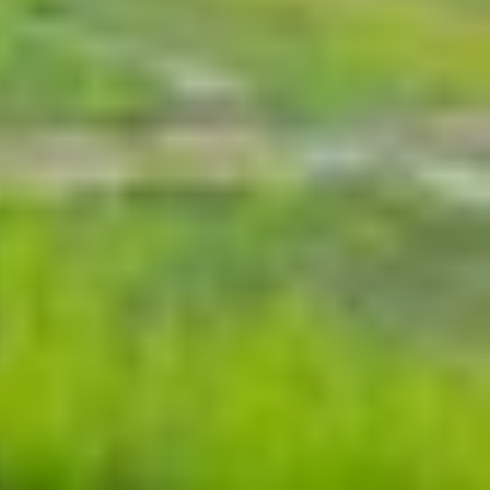
and và cổng sạc USB-C lên phiên bản tiêu chuẩn.
ịnh và mức giá dễ tiếp cận hơn so với dòng Pro.
t mẫu iPhone 15
này trong bài viết dưới đây!
mic Island, cổng sạc USB-C hay camera 48MP. Tuy
m phá những điểm nổi bật trên iPhone 15 bản tiêu
ọng lượng khoảng 171g, khá nhẹ so với nhiều mẫu
cong mềm hơn, giúp hạn chế cấn tay khi sử dụng