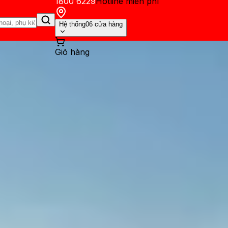
1800 6229
Hotline miễn phí
Hệ thống
06 cửa hàng
Giỏ hàng
ến mãi
Thủ thuật
Hỏi đáp
App - Game
Thông báo
Khách hàng 
 nhược điểm và có còn đáng