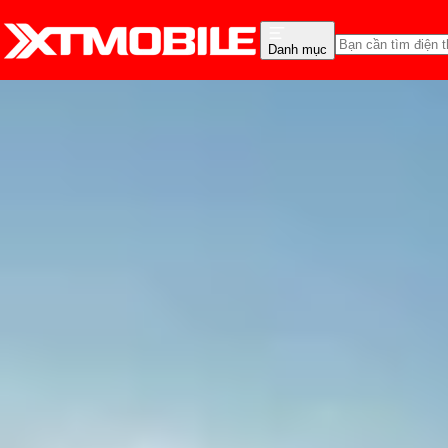
Danh mục
Trang chủ
Tin tức
Đánh Giá - Trên Tay
Tin Mới
Đánh Giá - Trên Tay
So Sánh
Tư vấn
Khuy
Đánh giá iPhone 15: Ưu
Thùy Nguyễn
Ngày đăng:
08/06/2026
Cập nhật:
16/06/2026
Theo dõi XTMobile trên