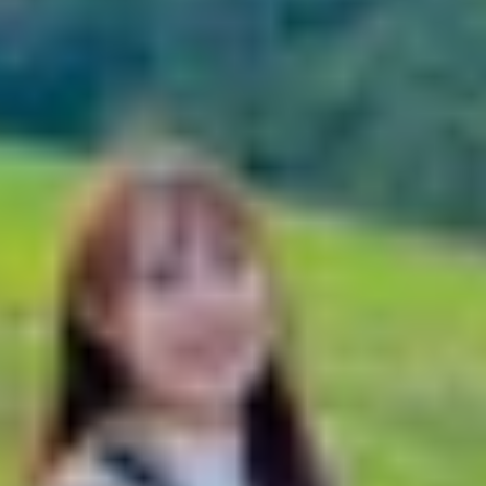
g mua trong năm 2026?
 iPhone 15
khác
e Android cùng phân khúc
5 qua trải nghiệm thực tế
mua trong năm 2026?