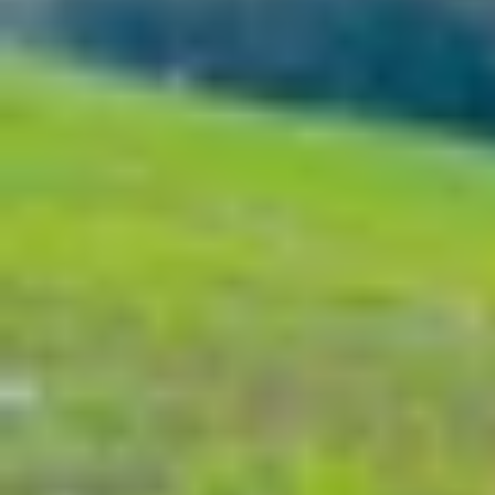
Xem nhanh
Ẩn
1
Đánh giá iPhone 15 chi tiết: Có còn đán
1.1
Đánh giá thiết kế iPhone 15
1.2
Đánh giá màn hình iPhone 15
1.3
Đánh giá màu sắc iPhone 15
1.4
Đánh giá hiệu năng iPhone 15
1.5
Đánh giá camera iPhone 15
1.6
Đánh giá pin và thời lượng sử dụng của
2
Bảng thông số kỹ thuật iPhone 15 chi tiết
3
So sánh iPhone 15 với các dòng iPhone 
3.1
So sánh iPhone 15 và iPhone 15 Pro
3.2
So sánh iPhone 15 với các smartphon
4
Đánh giá ưu và nhược điểm của iPhone 1
4.1
Ưu điểm
5
iPhone 15 bản tiêu chuẩn có còn đáng 