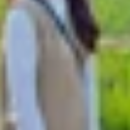
mobile
y đổi đáng chú ý của Apple khi lần đầu mang Dynamic Isl
iều người quan tâm nhờ thiết kế hiện đại, hiệu năng ổn đ
 ở thời điểm hiện tại? Hãy cùng XTmobile
đánh giá chi tiế
đáng mua trong năm 2026?
hiều công nghệ đáng chú ý so với thế hệ trước như Dyna
, liệu chiếc smartphone này có còn giữ phong độ? Cùng khá
 và mặt lưng kính quen thuộc từ thế hệ trước. Máy có tr
y thoải mái. Phần cạnh viền của iPhone 15 cũng được bo 