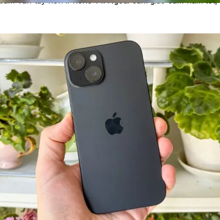
 bám vân tay hơn iPhone 14. Ngoài cảm giác cầm nắm tốt