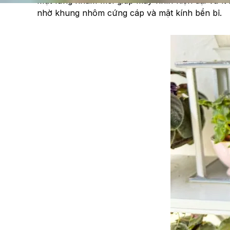
Mặt lưng nhám mới giúp máy nhìn hiện đại và ít
nhờ khung nhôm cứng cáp và mặt kính bền bỉ.