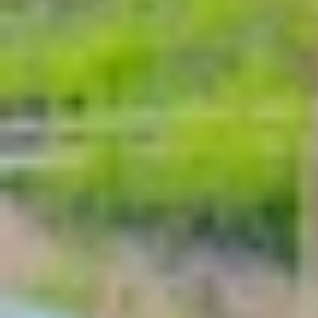
6
Mua iPhone 15 chính hãng, giá rẻ tại XT
7
Kết luận
iPhone 15 là mẫu điện thoại đánh dấu nhiều tha
Sau một thời gian ra mắt, model này vẫn được nh
Liệu iPhone 15 có còn là lựa chọn đáng cân nhắc
Đánh giá iPhone 15 chi tiết: Có còn 
iPhone 15 bản tiêu chuẩn được Apple trang bị n
nhiên, sau một thời gian có mặt trên thị trường
chuẩn ngay dưới đây!
Đánh giá thiết kế iPhone 15
iPhone 15
vẫn giữ ngôn ngữ thiết kế khung nhôm
flagship hiện nay nên cho cảm giác cầm một ta
lâu.