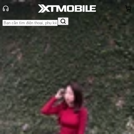
Trang chủ
Tin tức
Đánh Giá - Trên Tay
Tin Mới
Đánh Giá - Trên Tay
So Sánh
Tư vấn
Khuyến
mãi
Thủ thuật
Hỏi đáp
App - Game
Thông báo
Khách
hàng - Sự kiện
Đánh giá iOS 26.4: Có nên nâng
cấp cho iPhone không?
Anh Thư
Ngày đăng:
03/04/2026
Cập nhật:
03/04/2026