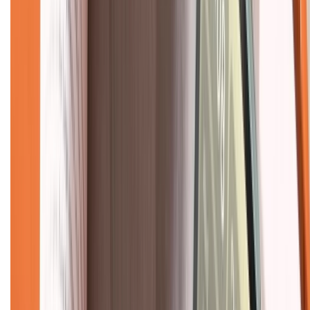
Dịch vụ bán hàng B2B
Chính sách
Bảo hành mở rộng
Chính sách dùng sản phẩm 7 ngày miễn phí
Chính sách đổi trả
Chính sách bảo hành
Chính sách bảo mật thông tin
Chính sách kiểm hàng
TỔNG ĐÀI HỖ TRỢ
Tư vấn mua hàng (miễn phí):
1800.6229
(08h30 - 21h30)
Khiếu nại - Góp ý: