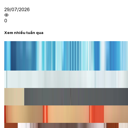
29/07/2026
0
Xem nhiều tuần qua
Tư vấn
Bảng giá iPhone cũ mới nhất trong tháng 8 năm
2026, giá siêu hấp dẫn
Cập nhật bảng giá iPhone năm 2026: Giá tốt, ưu đãi
hấp dẫn
Cập nhật bảng giá Galaxy S23 (Plus, Ultra) cũ, mới
năm 2026
Bảng giá iPhone 15 cập nhật mới nhất tháng
08/2026
Cập nhật bảng giá điện thoại Samsung tháng 8: