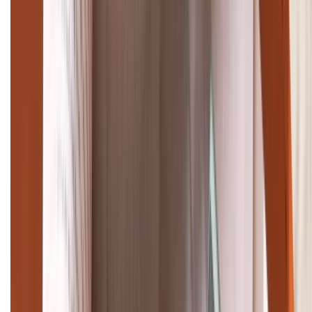
Giảm đến 15.49 triệu
TỔNG ĐÀI HỖ TRỢ
(08H30 - 21H30)
Tư vấn mua hàng (miễn phí):
1800.6229
Khiếu nại - Góp ý:
088.99999.33
Bán hàng doanh nghiệp B2B:
088.99999.22