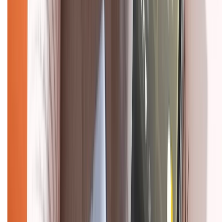
Chính sách bảo mật thông tin
Chính sách kiểm hàng
HỖ TRỢ THANH TOÁN