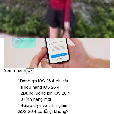
Theo dõi XTMobile trên
Xem nhanh
Ẩn
1
Đánh giá iOS 26.4 chi tiết
1.1
Hiệu năng iOS 26.4
1.2
Dung lượng pin iOS 26.4
1.3
Tính năng mới
1.4
Giao diện và trải nghiệm
2
iOS 26.4 có lỗi gì không?