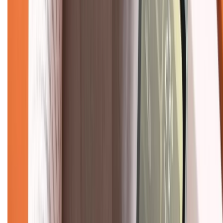
088.99999.33
(09h00 - 18h00)
Trung tâm bảo hành:
028.710.89898
(08h30 - 21h00)
KẾT NỐI VỚI CHÚNG TÔI
Về chúng tôi
Giới thiệu về XTMobile
Liên hệ hợp tác
Hệ thống cửa hàng bán lẻ
Về trang chủ
Hỗ trợ khách hàng