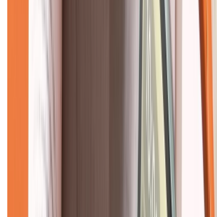
Giới thiệu về XTMobile
Liên hệ hợp tác
Hệ thống cửa hàng bán lẻ
Về trang chủ
Hỗ trợ khách hàng
Mua hàng trả góp
Mua hàng online
Dịch vụ bảo hành mở rộng
Hình thức thanh toán
Tra cứu bảo hành
Tra cứu điểm XTMember
Hướng dẫn mua hàng trả góp