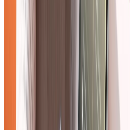
Mua hàng trả góp
Mua hàng online
Dịch vụ bảo hành mở rộng
Hình thức thanh toán
Tra cứu bảo hành
Tra cứu điểm XTMember
Hướng dẫn mua hàng trả góp
Dịch vụ bán hàng B2B
Chính sách
Bảo hành mở rộng
Chính sách dùng sản phẩm 7 ngày miễn phí
Chính sách đổi trả
Chính sách bảo hành