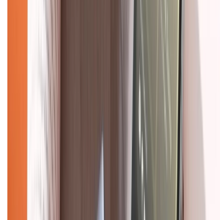
Giới thiệu về XTMobile
Liên hệ hợp tác
Hệ thống cửa hàng bán lẻ
Về trang chủ
Hỗ trợ khách hàng
Mua hàng trả góp
Mua hàng online
Dịch vụ bảo hành mở rộng
Hình thức thanh toán
Tra cứu bảo hành
Tra cứu điểm XTMember
Hướng dẫn mua hàng trả góp