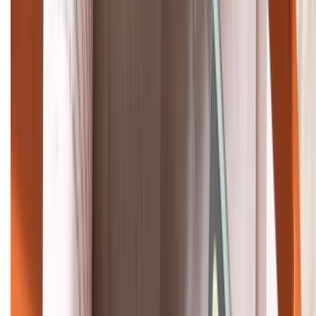
088.99999.33
Bán hàng doanh nghiệp B2B:
088.99999.22
HỖ TRỢ THANH TOÁN