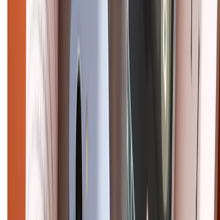
Điện thoại iPhone
iPhone 17 Pro Max
iPhone 17
Pro
iPhone 17
iPhone 16
iPhone 16 Pro Max
iPhone 15
Pro Max
iPhone 15
Điện thoại Samsung
Samsung S26
Ultra
Samsung S26
Samsung S25
iPhone cũ
iPhone 17
cũ
iPhone 16 cũ
iPhone 16 Pro Max cũ
Copyright @2012 HỘ KINH DOANH CỬA HÀNG ĐIỆN THOẠI DI ĐỘNG
XTMOBILE. Số GPKD: 41A8052143 – Cấp ngày 11/05/2023. Địa chỉ: 50
Trần Quang Khải, Phường Tân Định, Quận 1, TP.HCM. Điện thoại:
1800.6229 (Miễn Phí)
Email: xtmobile.sg@gmail.com. Chịu trách nhiệm nội dung: Lê Xuân
Hoà