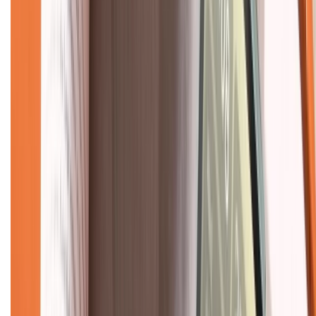
Dịch vụ bảo hành mở rộng
Hình thức thanh toán
Tra cứu bảo hành
Tra cứu điểm XTMember
Hướng dẫn mua hàng trả góp
Dịch vụ bán hàng B2B
Chính sách
Bảo hành mở rộng
Chính sách dùng sản phẩm 7 ngày miễn phí
Chính sách đổi trả
Chính sách bảo hành
Chính sách bảo mật thông tin