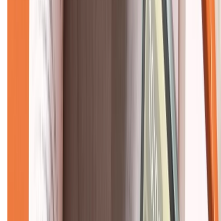
Về chúng tôi
Giới thiệu về XTMobile
Liên hệ hợp tác
Hệ thống cửa hàng bán lẻ
Về trang chủ
Hỗ trợ khách hàng
Mua hàng trả góp
Mua hàng online