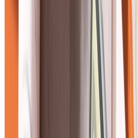
KẾT NỐI VỚI CHÚNG TÔI
CHỨNG NHẬN