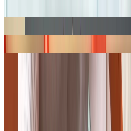
Cập nhật bảng giá iPhone năm 2026: Giá tốt, ưu đãi
hấp dẫn
Cập nhật bảng giá Galaxy S23 (Plus, Ultra) cũ, mới
năm 2026
Bảng giá iPhone 15 cập nhật mới nhất tháng
08/2026
Cập nhật bảng giá điện thoại Samsung tháng 8:
Giảm đến 15.49 triệu
TỔNG ĐÀI HỖ TRỢ
(08H30 - 21H30)
Tư vấn mua hàng (miễn phí):
1800.6229
Khiếu nại - Góp ý: