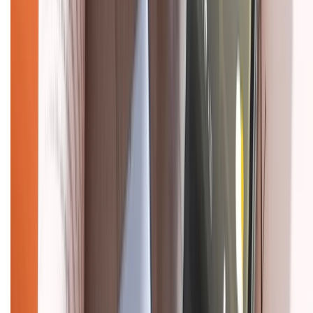
Dịch vụ bán hàng B2B
Chính sách
Bảo hành mở rộng
Chính sách dùng sản phẩm 7 ngày miễn phí
Chính sách đổi trả
Chính sách bảo hành
Chính sách bảo mật thông tin
Chính sách kiểm hàng
HỖ TRỢ THANH TOÁN