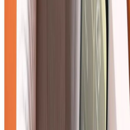
Chính sách kiểm hàng
TỔNG ĐÀI HỖ TRỢ
Tư vấn mua hàng (miễn phí):
1800.6229
(08h30 - 21h30)
Khiếu nại - Góp ý:
088.99999.33
(09h00 - 18h00)
Trung tâm bảo hành:
028.710.89898
(08h30 - 21h00)
KẾT NỐI VỚI CHÚNG TÔI
Về chúng tôi