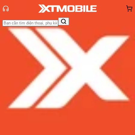
Trang chủ
Tin tức
Đánh Giá - Trên Tay
Tin Mới
Đánh Giá - Trên Tay
So Sánh
Tư vấn
Khuyến
mãi
Thủ thuật
Hỏi đáp
App - Game
Thông báo
Khách
hàng - Sự kiện
Đánh giá Google Pixel 6 Pro: Thiết
kế mới lạ, camera ấn tượng, hiệu
năng mạnh mẽ
Admin
Ngày đăng:
19/05/2022