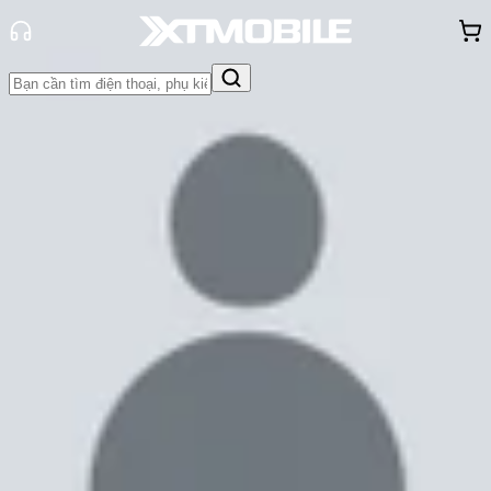
Trang chủ
Tin tức
Đánh Giá - Trên Tay
Tin Mới
Đánh Giá - Trên Tay
So Sánh
Tư vấn
Khuyến
mãi
Thủ thuật
Hỏi đáp
App - Game
Thông báo
Khách
hàng - Sự kiện
Đánh giá Galaxy Tab S8 Plus: Phần
cứng mạnh mẽ, đa nhiệm mượt mà
Cam Ngoan
Ngày đăng:
04/03/2022
Cập nhật:
04/03/2022