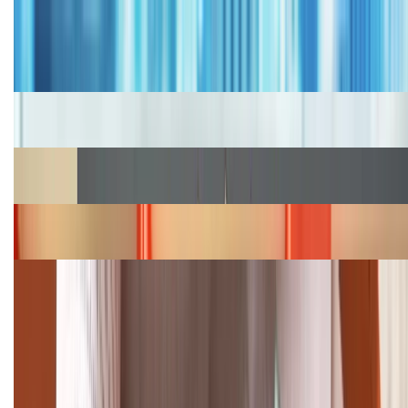
Tư vấn
Bảng giá iPhone cũ mới nhất trong tháng 8 năm
2026, giá siêu hấp dẫn
Cập nhật bảng giá iPhone năm 2026: Giá tốt, ưu đãi
hấp dẫn
Cập nhật bảng giá Galaxy S23 (Plus, Ultra) cũ, mới
năm 2026
Bảng giá iPhone 15 cập nhật mới nhất tháng
08/2026
Cập nhật bảng giá điện thoại Samsung tháng 8:
Giảm đến 15.49 triệu
TỔNG ĐÀI HỖ TRỢ
(08H30 - 21H30)