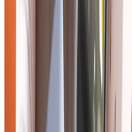
Tra cứu bảo hành
Tra cứu điểm XTMember
Hướng dẫn mua hàng trả góp
Dịch vụ bán hàng B2B
Chính sách
Bảo hành mở rộng
Chính sách dùng sản phẩm 7 ngày miễn phí
Chính sách đổi trả
Chính sách bảo hành
Chính sách bảo mật thông tin
Chính sách kiểm hàng
HỖ TRỢ THANH TOÁN