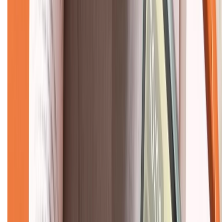
CHỨNG NHẬN
Về chúng tôi
Giới thiệu về XTMobile
Liên hệ hợp tác
Hệ thống cửa hàng bán lẻ
Về trang chủ