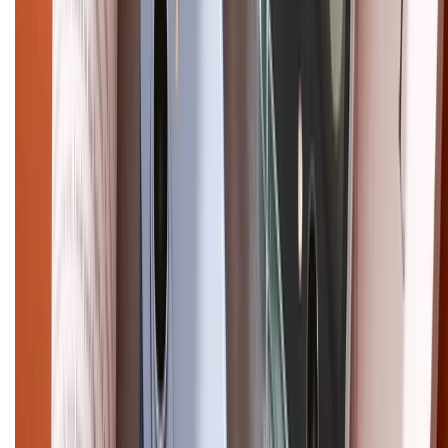
Điện thoại iPhone
iPhone 17 Pro Max
iPhone 17
Pro
iPhone 17
iPhone 16
iPhone 16 Pro Max
iPhone 15
Pro Max
iPhone 15
Điện thoại Samsung
Samsung S26
Ultra
Samsung S26
Samsung S25
iPhone cũ
iPhone 17
cũ
iPhone 16 cũ
iPhone 16 Pro Max cũ
Copyright @2012 HỘ KINH DOANH CỬA HÀNG ĐIỆN THOẠI DI ĐỘNG
XTMOBILE. Số GPKD: 41A8052143 – Cấp ngày 11/05/2023. Địa chỉ: 50
Trần Quang Khải, Phường Tân Định, Quận 1, TP.HCM. Điện thoại:
1800.6229 (Miễn Phí)
Email: xtmobile.sg@gmail.com. Chịu trách nhiệm nội dung: Lê Xuân
Hoà