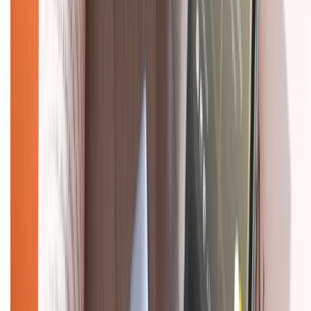
KẾT NỐI VỚI CHÚNG TÔI
Về chúng tôi
Giới thiệu về XTMobile
Liên hệ hợp tác
Hệ thống cửa hàng bán lẻ
Về trang chủ
Hỗ trợ khách hàng
Mua hàng trả góp
Mua hàng online
Dịch vụ bảo hành mở rộng
Hình thức thanh toán