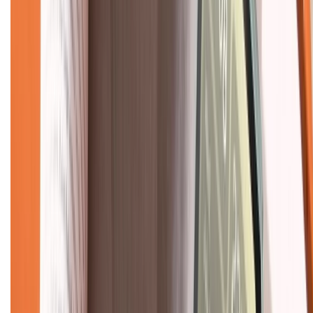
Hỗ trợ khách hàng
Mua hàng trả góp
Mua hàng online
Dịch vụ bảo hành mở rộng
Hình thức thanh toán
Tra cứu bảo hành
Tra cứu điểm XTMember
Hướng dẫn mua hàng trả góp
Dịch vụ bán hàng B2B
Chính sách
Bảo hành mở rộng
Chính sách dùng sản phẩm 7 ngày miễn phí