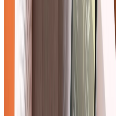
Chính sách đổi trả
Chính sách bảo hành
Chính sách bảo mật thông tin
Chính sách kiểm hàng
TỔNG ĐÀI HỖ TRỢ
Tư vấn mua hàng (miễn phí):
1800.6229
(08h30 - 21h30)
Khiếu nại - Góp ý:
088.99999.33
(09h00 - 18h00)
Trung tâm bảo hành:
028.710.89898
(08h30 - 21h00)