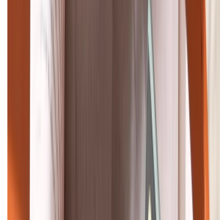
Tư vấn mua hàng (miễn phí):
1800.6229
Khiếu nại - Góp ý:
088.99999.33
Bán hàng doanh nghiệp B2B:
088.99999.22
HỖ TRỢ THANH TOÁN