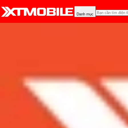
Danh mục
Trang chủ
Tin tức
Đánh Giá - Trên Tay
Tin Mới
Đánh Giá - Trên Tay
So Sánh
Tư vấn
Khuy
Đánh giá Galaxy M30s:
Admin
Ngày đăng:
02/10/2019
Cập nhật:
02/10/2019
Theo dõi XTMobile trên