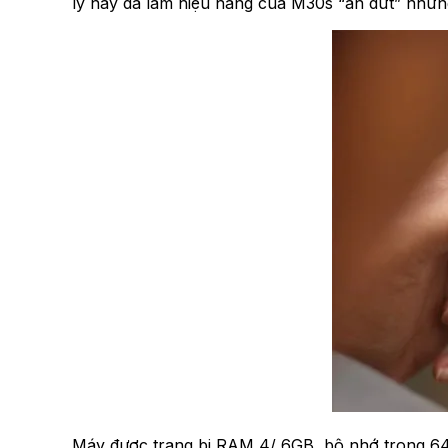
lý này đã làm hiệu năng của M30s “ăn đứt” nhữn
Máy được trang bị RAM 4/ 6GB, bộ nhớ trong 64/ 1