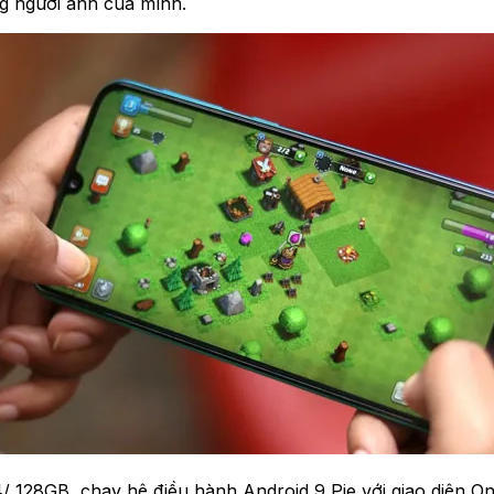
g người anh của mình.
28GB, chạy hệ điều hành Android 9 Pie với giao diện One UI