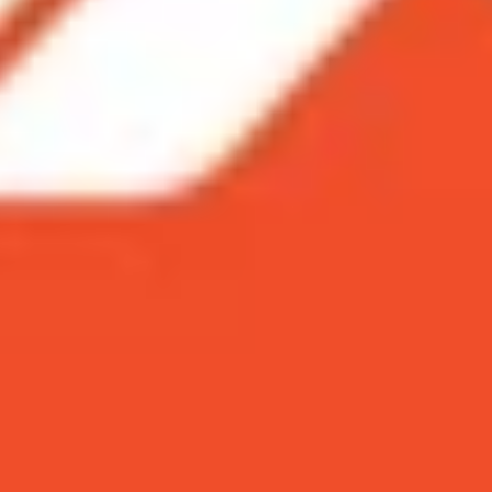
hành công tại thị trường Ấn Độ khi hướng đến phân khúc g
hiên bản nâng cấp từ chiếc Samsung M30. Điểm nổi bật n
laxy M có gì khác biệt?