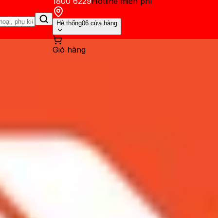
1800 6229
Hotline miễn phí
Hệ thống
06 cửa hàng
Giỏ hàng
ến mãi
Thủ thuật
Hỏi đáp
App - Game
Thông báo
Khách hàng 
 Pin 6000 mAh, camera 48 MP 