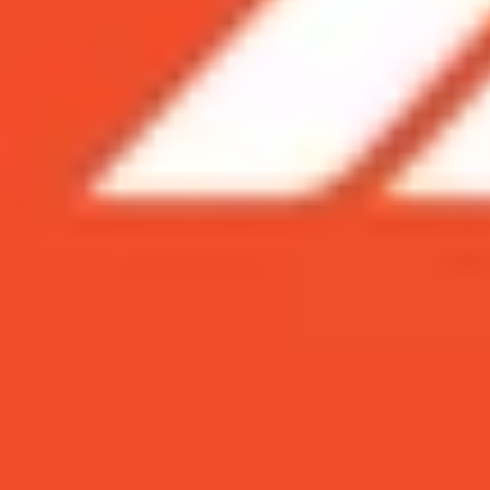
Xem nhanh
Ẩn
1
Thiết kế năng động, cao cấp
2
Màn hình lớn cho trải nghiệm ấn tượng
3
Cấu hình mạnh mẽ
4
Camera cực chất lên đến 48MP
5
Dung lượng pin khủng
Gần đây các dòng sản phẩm
Galaxy M
đã rất t
Galaxy M30s cũng không ngoại lệ, đây là một p
mAh, camera 48 MP...
>> Xem thêm:
So sánh Galaxy M30 và M30s: Hai mẫu Ga
Thiết kế năng động, cao cấp