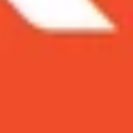
iá rẻ và sở hữu nhiều tính năng cao cấp.
hất có thể kể đến dung lựng pin khủng 6000