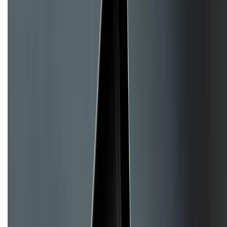
CHỨNG NHẬN
Về chúng tôi
Giới thiệu về XTMobile
Liên hệ hợp tác