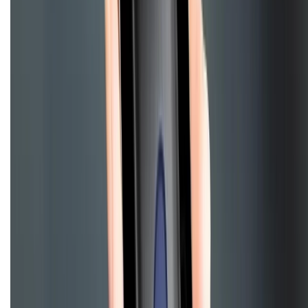
Tra cứu điểm XTMember
Hướng dẫn mua hàng trả góp
Dịch vụ bán hàng B2B
Chính sách
Bảo hành mở rộng
Chính sách dùng sản phẩm 7 ngày miễn phí
Chính sách đổi trả
Chính sách bảo hành
Chính sách bảo mật thông tin
Chính sách kiểm hàng
HỖ TRỢ THANH TOÁN