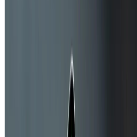
(08H30 - 21H30)
Tư vấn mua hàng (miễn phí):
1800.6229
Khiếu nại - Góp ý:
088.99999.33
Bán hàng doanh nghiệp B2B:
088.99999.22
HỖ TRỢ THANH TOÁN