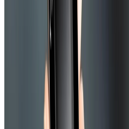
KẾT NỐI VỚI CHÚNG TÔI
Về chúng tôi
Giới thiệu về XTMobile
Liên hệ hợp tác
Hệ thống cửa hàng bán lẻ
Về trang chủ
Hỗ trợ khách hàng
Mua hàng trả góp
Mua hàng online
Hình thức thanh toán
Tra cứu bảo hành