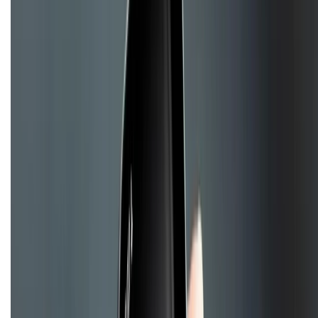
Hệ thống cửa hàng bán lẻ
Về trang chủ
Hỗ trợ khách hàng
Mua hàng trả góp
Mua hàng online
Hình thức thanh toán
Tra cứu bảo hành
Tra cứu điểm XTMember
Hướng dẫn mua hàng trả góp
Dịch vụ bán hàng B2B
Chính sách
Bảo hành mở rộng
Chính sách dùng sản phẩm 7 ngày miễn phí