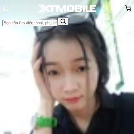
Trang chủ
Tin tức
Tin Mới
Tin Mới
Đánh Giá - Trên Tay
So Sánh
Tư vấn
Khuyến
mãi
Thủ thuật
Hỏi đáp
App - Game
Thông báo
Khách
hàng - Sự kiện
Dân tình dậy sóng khi Galaxy A51 là
điện thoại Android bán chạy nhất
thế giới chứ không phải ai khác
Nguyễn Phan Thảo Nguyên
Ngày đăng:
15/05/2020