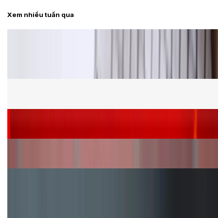
Xem nhiều tuần qua
Tư vấn
Bảng giá Samsung S24 Ultra tại XTmobile tháng 8,
giảm sâu, ưu đãi bất ngờ
Cấu hình Samsung Galaxy Z Flip 8: Ra mắt với hai
phiên bản chip khác nhau
Siêu sale 8.8 - Săn deal rẻ vô đối: Mua điện thoại
giảm thêm đến 400K tại XTmobile!
Nên mua iPhone VN/A hay LL/A: So sánh chi tiết
máy nào tốt hơn?
Đây là cách sử dụng nút Action Button trên iPhone
hiệu quả hơn!
TỔNG ĐÀI HỖ TRỢ