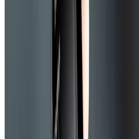
Chính sách đổi trả
Chính sách bảo hành
Chính sách bảo mật thông tin
Chính sách kiểm hàng
TỔNG ĐÀI HỖ TRỢ
Tư vấn mua hàng (miễn phí):
1800.6229
(08h30 - 21h30)
Khiếu nại - Góp ý:
088.99999.33
(09h00 - 18h00)
Trung tâm bảo hành:
028.710.89898
(08h30 - 21h00)