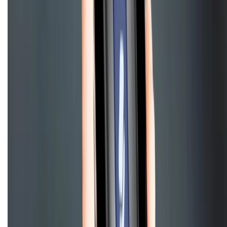
Điện thoại iPhone
iPhone 17 Pro Max
iPhone 17
Pro
iPhone 17
iPhone 16
iPhone 16 Pro Max
iPhone 15
Pro Max
iPhone 15
Điện thoại Samsung
Samsung S26
Ultra
Samsung S26
Samsung S25
iPhone cũ
iPhone 17
cũ
iPhone 16 cũ
iPhone 16 Pro Max cũ
Copyright @2012 HỘ KINH DOANH CỬA HÀNG ĐIỆN THOẠI DI ĐỘNG
XTMOBILE. Số GPKD: 41A8052143 – Cấp ngày 11/05/2023. Địa chỉ: 50
Trần Quang Khải, Phường Tân Định, Quận 1, TP.HCM. Điện thoại:
1800.6229 (Miễn Phí)
Email: xtmobile.sg@gmail.com. Chịu trách nhiệm nội dung: Lê Xuân
Hoà