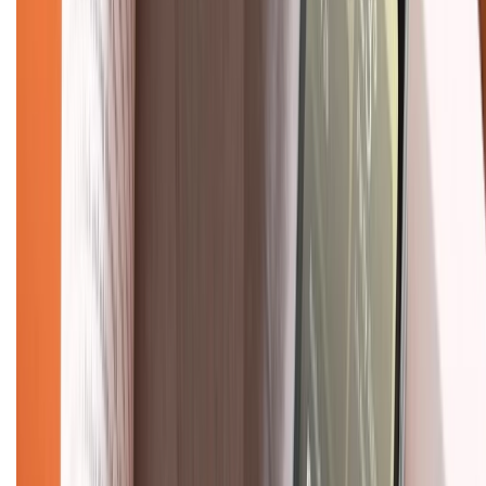
Chính sách dùng sản phẩm 7 ngày miễn phí
Chính sách đổi trả
Chính sách bảo hành
Chính sách bảo mật thông tin
Chính sách kiểm hàng
TỔNG ĐÀI HỖ TRỢ
Tư vấn mua hàng (miễn phí):
1800.6229
(08h30 - 21h30)
Khiếu nại - Góp ý:
088.99999.33
(09h00 - 18h00)
Trung tâm bảo hành:
028.710.89898
(08h30 - 21h00)