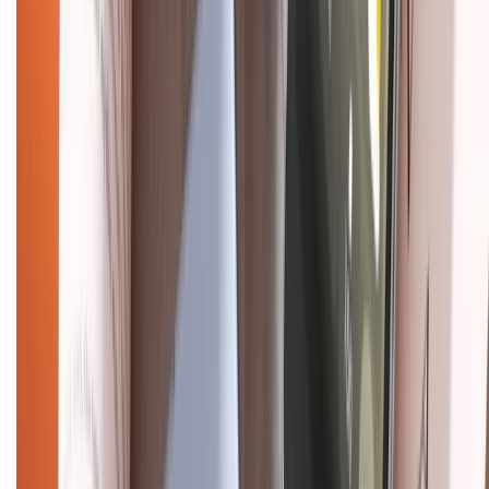
Hình thức thanh toán
Tra cứu bảo hành
Tra cứu điểm XTMember
Hướng dẫn mua hàng trả góp
Dịch vụ bán hàng B2B
Chính sách
Bảo hành mở rộng
Chính sách dùng sản phẩm 7 ngày miễn phí
Chính sách đổi trả
Chính sách bảo hành
Chính sách bảo mật thông tin
Chính sách kiểm hàng