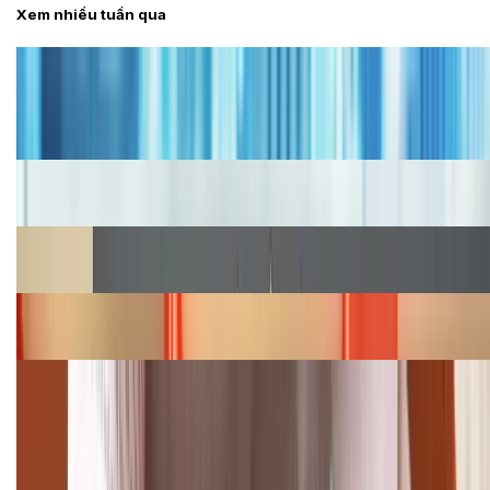
Xem nhiều tuần qua
Tư vấn
Bảng giá iPhone cũ mới nhất trong tháng 8 năm
2026, giá siêu hấp dẫn
Cập nhật bảng giá iPhone năm 2026: Giá tốt, ưu đãi
hấp dẫn
Cập nhật bảng giá Galaxy S23 (Plus, Ultra) cũ, mới
năm 2026
Bảng giá iPhone 15 cập nhật mới nhất tháng
08/2026
Cập nhật bảng giá điện thoại Samsung tháng 8:
Giảm đến 15.49 triệu
TỔNG ĐÀI HỖ TRỢ
(08H30 - 21H30)