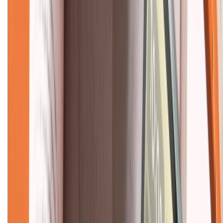
CHỨNG NHẬN
Về chúng tôi
Giới thiệu về XTMobile
Liên hệ hợp tác
Hệ thống cửa hàng bán lẻ