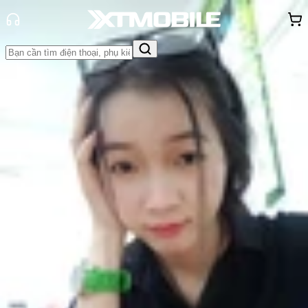
Trang chủ
Tin tức
Tư vấn
Tin Mới
Đánh Giá - Trên Tay
So Sánh
Tư vấn
Khuyến
mãi
Thủ thuật
Hỏi đáp
App - Game
Thông báo
Khách
hàng - Sự kiện
Có nên mua Xiaomi Mi 8 SE tại thời
điểm này?
Nguyễn Phan Thảo Nguyên
Ngày đăng:
01/10/2018
Cập nhật:
01/10/2018