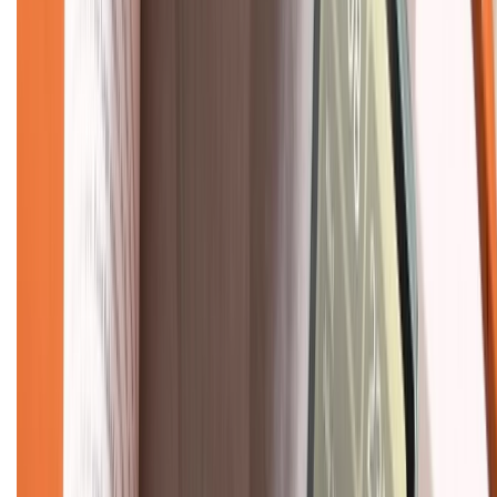
Về trang chủ
Hỗ trợ khách hàng
Mua hàng trả góp
Mua hàng online
Dịch vụ bảo hành mở rộng
Hình thức thanh toán
Tra cứu bảo hành
Tra cứu điểm XTMember
Hướng dẫn mua hàng trả góp
Dịch vụ bán hàng B2B
Chính sách
Bảo hành mở rộng