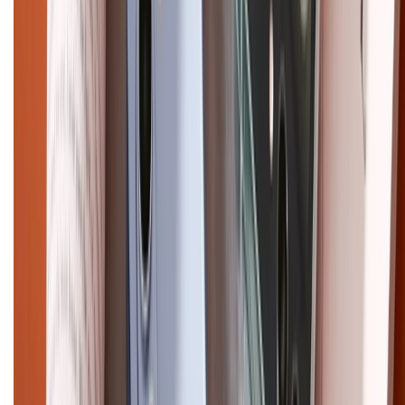
Điện thoại iPhone
iPhone 17 Pro Max
iPhone 17
Pro
iPhone 17
iPhone 16
iPhone 16 Pro Max
iPhone 15
Pro Max
iPhone 15
Điện thoại Samsung
Samsung S26
Ultra
Samsung S26
Samsung S25
iPhone cũ
iPhone 17
cũ
iPhone 16 cũ
iPhone 16 Pro Max cũ
Copyright @2012 HỘ KINH DOANH CỬA HÀNG ĐIỆN THOẠI DI ĐỘNG
XTMOBILE. Số GPKD: 41A8052143 – Cấp ngày 11/05/2023. Địa chỉ: 50
Trần Quang Khải, Phường Tân Định, Quận 1, TP.HCM. Điện thoại:
1800.6229 (Miễn Phí)
Email: xtmobile.sg@gmail.com. Chịu trách nhiệm nội dung: Lê Xuân
Hoà