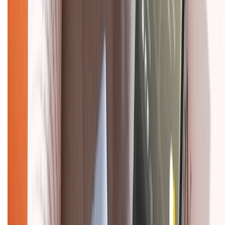
KẾT NỐI VỚI CHÚNG TÔI
Về chúng tôi
Giới thiệu về XTMobile
Liên hệ hợp tác
Hệ thống cửa hàng bán lẻ
Về trang chủ
Hỗ trợ khách hàng
Mua hàng trả góp
Mua hàng online
Dịch vụ bảo hành mở rộng