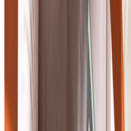
Tư vấn mua hàng (miễn phí):
1800.6229
Khiếu nại - Góp ý:
088.99999.33
Bán hàng doanh nghiệp B2B:
088.99999.22
HỖ TRỢ THANH TOÁN