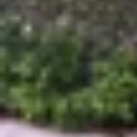
Chứng chỉ MFi là gì?
MFi (viết tắt của Made For iPhone/iPad/iPod) l
Apple. Được ra mắt lần đầu vào năm 2005, chứn
đáp ứng các tiêu chuẩn cao về hiệu suất và độ a