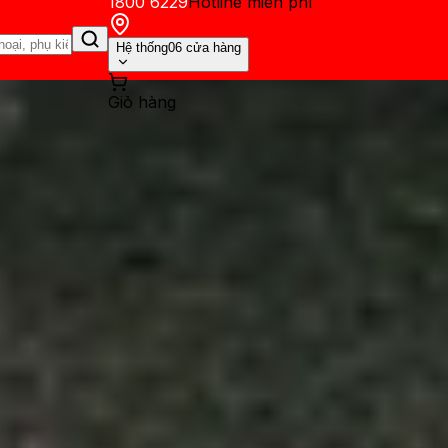
1800 6229
Hotline miễn phí
Hệ thống
06 cửa hàng
Giỏ hàng
ến mãi
Thủ thuật
Hỏi đáp
App - Game
Thông báo
Khách hàng 
chứng chỉ MFi và tầm quan trọ