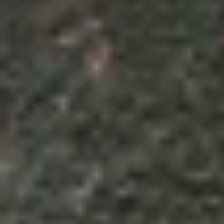
Theo dõi XTMobile trên