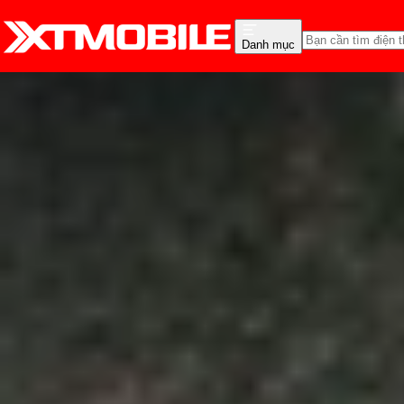
Danh mục
Trang chủ
Tin tức
Hỏi đáp
Tin Mới
Đánh Giá - Trên Tay
So Sánh
Tư vấn
Khuy
MFi là gì? Tìm hiểu về 
Apple
Anh Thư
Ngày đăng:
20/12/2024
Cập nhật:
20/12/2024