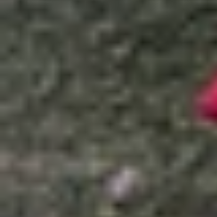
Xem nhanh
Ẩn
1
Tất tần tật về chứng chỉ MFi của Apple
1.1
Chứng chỉ MFi là gì?
1.2
Ưu nhược điểm của chứng chỉ MFi
1.3
Cách kiểm tra phụ kiện đạt chứng nhậ
1.4
Câu hỏi thường gặp về chuẩn MFi
1.5
Kết luận
Tất tần tật về chứng chỉ MFi của Appl
Khi sử dụng các sản phẩm Apple như iPhone, i
trong những chứng chỉ quan trọng cần biết khi m
bạn nên chú ý đến nó khi lựa chọn phụ kiện?