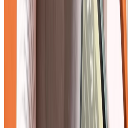
Về chúng tôi
Giới thiệu về XTMobile
Liên hệ hợp tác
Hệ thống cửa hàng bán lẻ
Về trang chủ
Hỗ trợ khách hàng
Mua hàng trả góp
Mua hàng online
Dịch vụ bảo hành mở rộng
Hình thức thanh toán
Tra cứu bảo hành