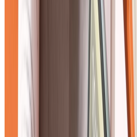
KẾT NỐI VỚI CHÚNG TÔI
CHỨNG NHẬN