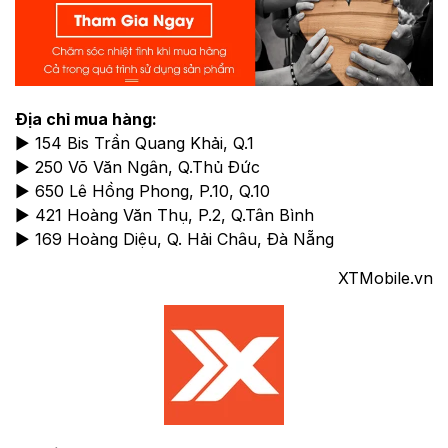
Địa chỉ mua hàng:
► 154 Bis Trần Quang Khải, Q.1
► 250 Võ Văn Ngân, Q.Thủ Đức
► 650 Lê Hồng Phong, P.10, Q.10
► 421 Hoàng Văn Thụ, P.2, Q.Tân Bình
► 169 Hoàng Diệu, Q. Hải Châu, Đà Nẵng
XTMobile.vn