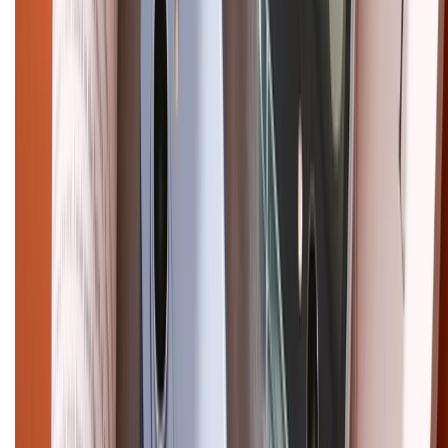
CHỨNG NHẬN
Điện thoại iPhone
iPhone 17 Pro Max
iPhone 17
Pro
iPhone 17
iPhone 16
iPhone 16 Pro Max
iPhone 15
Pro Max
iPhone 15
Điện thoại Samsung
Samsung S26
Ultra
Samsung S26
Samsung S25
iPhone cũ
iPhone 17