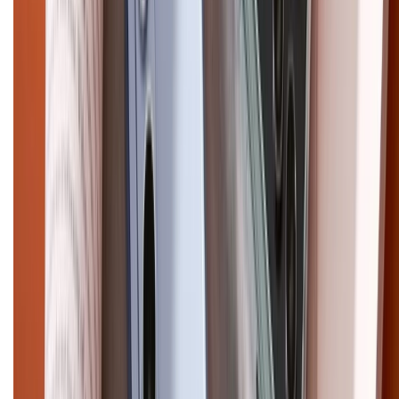
cũ
iPhone 16 cũ
iPhone 16 Pro Max cũ
Copyright @2012 HỘ KINH DOANH CỬA HÀNG ĐIỆN THOẠI DI ĐỘNG
XTMOBILE. Số GPKD: 41A8052143 – Cấp ngày 11/05/2023. Địa chỉ: 50
Trần Quang Khải, Phường Tân Định, Quận 1, TP.HCM. Điện thoại:
1800.6229 (Miễn Phí)
Email: xtmobile.sg@gmail.com. Chịu trách nhiệm nội dung: Lê Xuân
Hoà