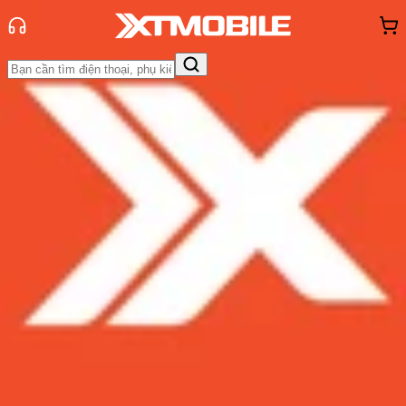
Trang chủ
Tin tức
Tin Mới
Tin Mới
Đánh Giá - Trên Tay
So Sánh
Tư vấn
Khuyến
mãi
Thủ thuật
Hỏi đáp
App - Game
Thông báo
Khách
hàng - Sự kiện
Cảnh báo: Lỗi mới nghiêm trọng
vừa xuất hiện trên 75% thiết bị
iPhone
Admin
Ngày đăng:
03/12/2017