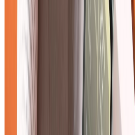
Tra cứu điểm XTMember
Hướng dẫn mua hàng trả góp
Dịch vụ bán hàng B2B
Chính sách
Bảo hành mở rộng
Chính sách dùng sản phẩm 7 ngày miễn phí
Chính sách đổi trả
Chính sách bảo hành
Chính sách bảo mật thông tin
Chính sách kiểm hàng
TỔNG ĐÀI HỖ TRỢ
Tư vấn mua hàng (miễn phí):