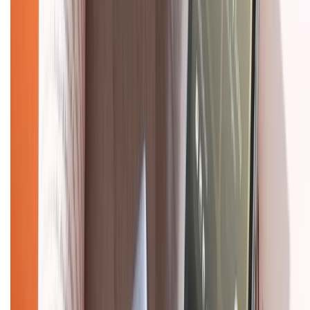
1800.6229
(08h30 - 21h30)
Khiếu nại - Góp ý:
088.99999.33
(09h00 - 18h00)
Trung tâm bảo hành:
028.710.89898
(08h30 - 21h00)
KẾT NỐI VỚI CHÚNG TÔI
Về chúng tôi
Giới thiệu về XTMobile
Liên hệ hợp tác
Hệ thống cửa hàng bán lẻ