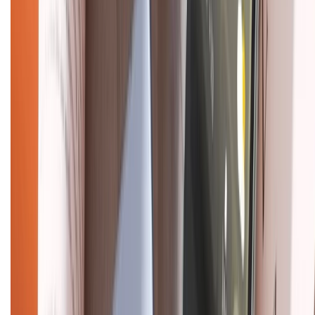
Về trang chủ
Hỗ trợ khách hàng
Mua hàng trả góp
Mua hàng online
Dịch vụ bảo hành mở rộng
Hình thức thanh toán
Tra cứu bảo hành
Tra cứu điểm XTMember
Hướng dẫn mua hàng trả góp
Dịch vụ bán hàng B2B
Chính sách
Bảo hành mở rộng