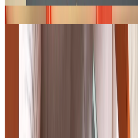
Bảng giá iPhone 15 cập nhật mới nhất tháng
08/2026
Cập nhật bảng giá điện thoại Samsung tháng 8:
Giảm đến 15.49 triệu
TỔNG ĐÀI HỖ TRỢ
(08H30 - 21H30)
Tư vấn mua hàng (miễn phí):
1800.6229
Khiếu nại - Góp ý:
088.99999.33
Bán hàng doanh nghiệp B2B:
088.99999.22