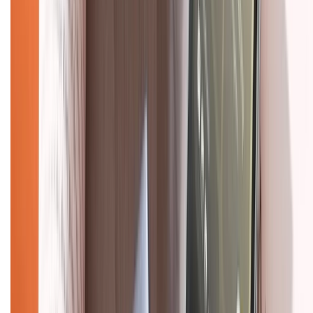
Tra cứu bảo hành
Tra cứu điểm XTMember
Hướng dẫn mua hàng trả góp
Dịch vụ bán hàng B2B
Chính sách
Bảo hành mở rộng
Chính sách dùng sản phẩm 7 ngày miễn phí
Chính sách đổi trả
Chính sách bảo hành
Chính sách bảo mật thông tin
Chính sách kiểm hàng
HỖ TRỢ THANH TOÁN