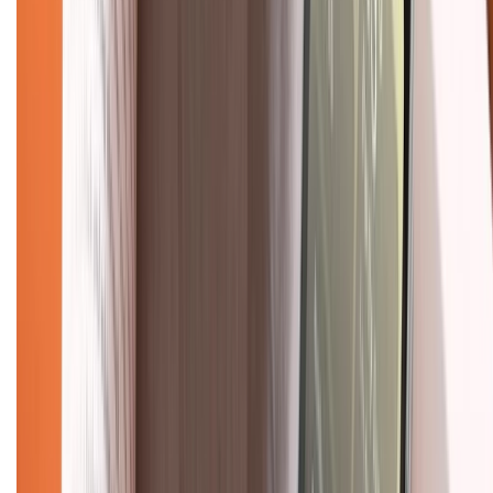
Về chúng tôi
Giới thiệu về XTMobile
Liên hệ hợp tác
Hệ thống cửa hàng bán lẻ
Về trang chủ
Hỗ trợ khách hàng
Mua hàng trả góp
Mua hàng online
Dịch vụ bảo hành mở rộng
Hình thức thanh toán