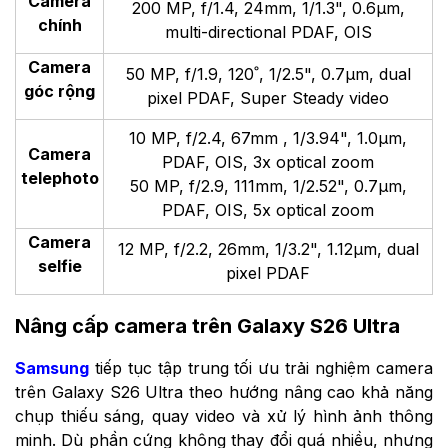
Camera
200 MP, f/1.4, 24mm, 1/1.3", 0.6µm,
chính
multi-directional PDAF, OIS
Camera
50 MP, f/1.9, 120˚, 1/2.5", 0.7µm, dual
góc rộng
pixel PDAF, Super Steady video
10 MP, f/2.4, 67mm , 1/3.94", 1.0µm,
Camera
PDAF, OIS, 3x optical zoom
telephoto
50 MP, f/2.9, 111mm, 1/2.52", 0.7µm,
PDAF, OIS, 5x optical zoom
Camera
12 MP, f/2.2, 26mm, 1/3.2", 1.12µm, dual
selfie
pixel PDAF
Nâng cấp camera trên Galaxy S26 Ultra
Samsung
tiếp tục tập trung tối ưu trải nghiệm camera
trên Galaxy S26 Ultra theo hướng nâng cao khả năng
chụp thiếu sáng, quay video và xử lý hình ảnh thông
minh. Dù phần cứng không thay đổi quá nhiều, nhưng