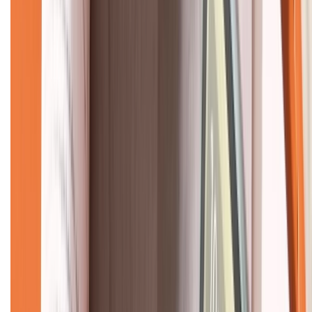
CHỨNG NHẬN
Về chúng tôi
Giới thiệu về XTMobile
Liên hệ hợp tác
Hệ thống cửa hàng bán lẻ
Về trang chủ