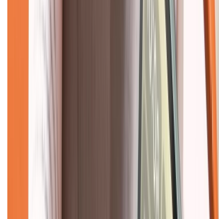
Hỗ trợ khách hàng
Mua hàng trả góp
Mua hàng online
Dịch vụ bảo hành mở rộng
Hình thức thanh toán
Tra cứu bảo hành
Tra cứu điểm XTMember
Hướng dẫn mua hàng trả góp
Dịch vụ bán hàng B2B
Chính sách
Bảo hành mở rộng
Chính sách dùng sản phẩm 7 ngày miễn phí