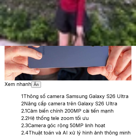
Theo dõi XTMobile trên
Xem nhanh
Ẩn
1
Thông số camera Samsung Galaxy S26 Ultra
2
Nâng cấp camera trên Galaxy S26 Ultra
2.1
Cảm biến chính 200MP cải tiến mạnh
2.2
Hệ thống tele zoom tối ưu
2.3
Camera góc rộng 50MP linh hoạt
2.4
Thuật toán và AI xử lý hình ảnh thông minh