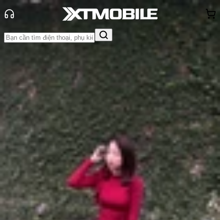
Trang chủ
Tin tức
Hỏi đáp
Tin Mới
Đánh Giá - Trên Tay
So Sánh
Tư vấn
Khuyến
mãi
Thủ thuật
Hỏi đáp
App - Game
Thông báo
Khách
hàng - Sự kiện
Camera Samsung Galaxy S26 Ultra:
Có những nâng cấp gì?
Anh Thư
Ngày đăng:
28/02/2026
Cập nhật:
28/02/2026