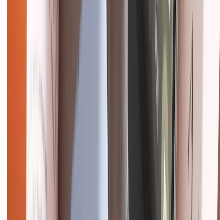
Điện thoại iPhone
iPhone 17 Pro Max
iPhone 17
Pro
iPhone 17
iPhone 16
iPhone 16 Pro Max
iPhone 15
Pro Max
iPhone 15
Điện thoại Samsung
Samsung S26
Ultra
Samsung S26
Samsung S25
iPhone cũ
iPhone 17
cũ
iPhone 16 cũ
iPhone 16 Pro Max cũ
Copyright @2012 HỘ KINH DOANH CỬA HÀNG ĐIỆN THOẠI DI ĐỘNG
XTMOBILE. Số GPKD: 41A8052143 – Cấp ngày 11/05/2023. Địa chỉ: 50
Trần Quang Khải, Phường Tân Định, Quận 1, TP.HCM. Điện thoại:
1800.6229 (Miễn Phí)
Email: xtmobile.sg@gmail.com. Chịu trách nhiệm nội dung: Lê Xuân
Hoà