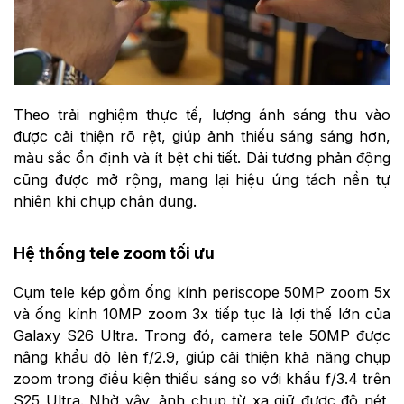
Theo trải nghiệm thực tế, lượng ánh sáng thu vào
được cải thiện rõ rệt, giúp ảnh thiếu sáng sáng hơn,
màu sắc ổn định và ít bệt chi tiết. Dải tương phản động
cũng được mở rộng, mang lại hiệu ứng tách nền tự
nhiên khi chụp chân dung.
Hệ thống tele zoom tối ưu
Cụm tele kép gồm ống kính periscope 50MP zoom 5x
và ống kính 10MP zoom 3x tiếp tục là lợi thế lớn của
Galaxy S26 Ultra. Trong đó, camera tele 50MP được
nâng khẩu độ lên f/2.9, giúp cải thiện khả năng chụp
zoom trong điều kiện thiếu sáng so với khẩu f/3.4 trên
S25 Ultra. Nhờ vậy, ảnh chụp từ xa giữ được độ nét,