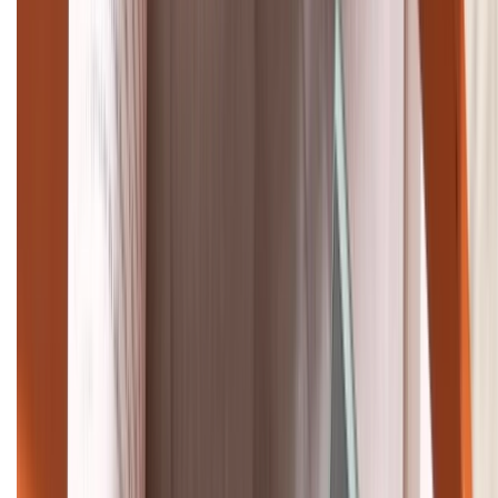
Tư vấn mua hàng (miễn phí):
1800.6229
Khiếu nại - Góp ý:
088.99999.33
Bán hàng doanh nghiệp B2B:
088.99999.22
HỖ TRỢ THANH TOÁN