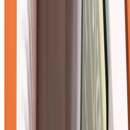
Chính sách đổi trả
Chính sách bảo hành
Chính sách bảo mật thông tin
Chính sách kiểm hàng
TỔNG ĐÀI HỖ TRỢ
Tư vấn mua hàng (miễn phí):
1800.6229
(08h30 - 21h30)
Khiếu nại - Góp ý:
088.99999.33
(09h00 - 18h00)
Trung tâm bảo hành:
028.710.89898
(08h30 - 21h00)
KẾT NỐI VỚI CHÚNG TÔI