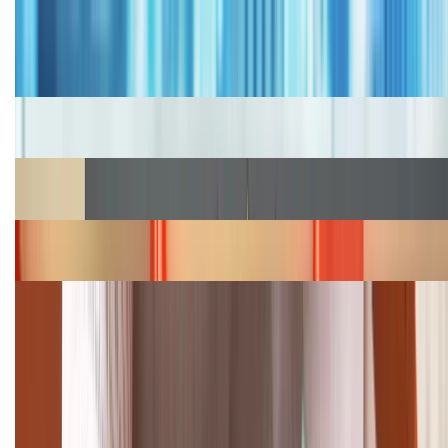
Tư vấn
Bảng giá iPhone cũ mới nhất trong tháng 8 năm
2026, giá siêu hấp dẫn
Cập nhật bảng giá iPhone năm 2026: Giá tốt, ưu đãi
hấp dẫn
Cập nhật bảng giá Galaxy S23 (Plus, Ultra) cũ, mới
năm 2026
Bảng giá iPhone 15 cập nhật mới nhất tháng
08/2026
Cập nhật bảng giá điện thoại Samsung tháng 8:
Giảm đến 15.49 triệu
TỔNG ĐÀI HỖ TRỢ
(08H30 - 21H30)