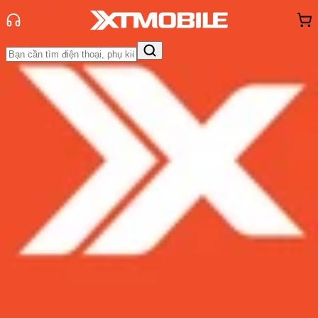
Trang chủ
Tin tức
Đánh Giá - Trên Tay
Tin Mới
Đánh Giá - Trên Tay
So Sánh
Tư vấn
Khuyến
mãi
Thủ thuật
Hỏi đáp
App - Game
Thông báo
Khách
hàng - Sự kiện
Camera Galaxy S20 Ultra và Note
20 Ultra: Siêu phẩm nào thỏa mãn
sở thích chụp ảnh chuyên nghiệp
trên smartphone?
Admin