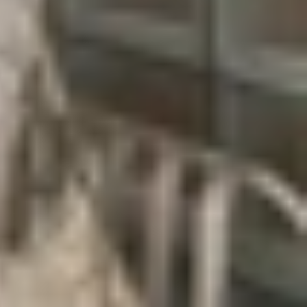
ặt Zenless Zone Zero. Sau đây là các bước hướng
cần cho phép ứng dụng thông qua cài đặt bảo mật