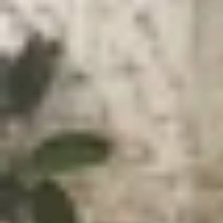
Xem nhanh
Ẩn
1
Cách tải và cài đặt Zenless Zone Zero t
1.1
Cách tải Zenless Zone Zero trên MacBo
1.2
Cách tải Zenless Zone Zero trên MacBo
1.3
Lưu ý khi chơi Zenless Zone Zero trê
1.4
Kết luận
Cách tải và cài đặt Zenless Zone Zero
Zenless Zone Zero (ZZZ) đã chính thức ra mắt, v
người dùng các dòng MacBook dùng chip M hay 
MacBook Pro M1 16GB RAM
. Do đó, nếu bạn đa
nhé!
Cách tải Zenless Zone Zero trên MacBook 