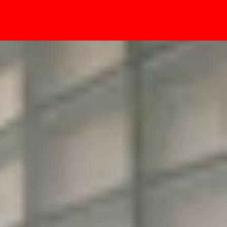
- Sự kiện
ok