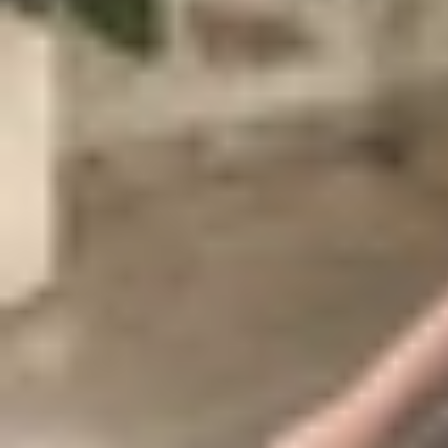
Đối với dòng
MacBook
dùng chip M Series, người
dẫn chi tiết.
Cài đặt PlayCover
Bước 1
: Truy cập vào trang web của
PlayCove
r 
Bước 2
: Nhấn đúp vào tệp tin vừa tải về và kéo
của MacBook.