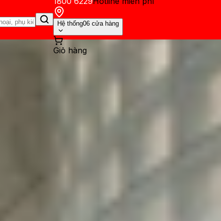
1800 6229
Hotline miễn phí
Hệ thống
06 cửa hàng
Giỏ hàng
ến mãi
Thủ thuật
Hỏi đáp
App - Game
Thông báo
Khách hàng 
enless Zone Zero trên MacBo