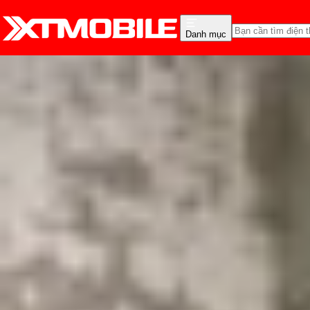
Danh mục
Trang chủ
Tin tức
App - Game
Tin Mới
Đánh Giá - Trên Tay
So Sánh
Tư vấn
Khuy
Hướng dẫn cách chơi Z
Triệu Vy
Ngày đăng:
10/07/2024
Cập nhật:
10/07/2024
Theo dõi XTMobile trên