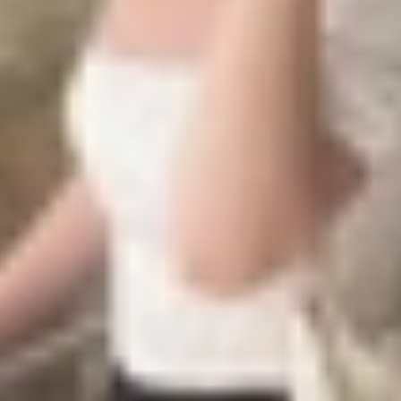
 dùng có thể sử dụng phần mềm PlayCover để tải và cài đ
và tải xuống phiên bản mới nhất.
 nó vào thư mục
Applications
. Để làm được điều này, bạn 