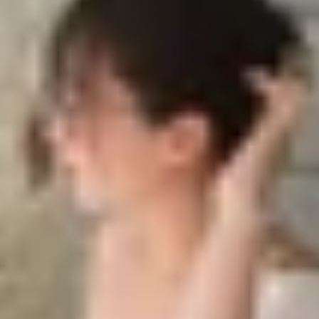
rên MacBook (Dòng M và Intel)
ok dùng chip M Series
ok dùng chip Intel
n MacBook
 trên MacBook (Dòng M và Intel)
à không có gì ngạc nhiên khi nó không phiên bản cho hệ đ
Intel vẫn có thể cài đặt và tận hưởng tựa game này. Th
ng sở hữu thiết bị này thì hãy thử ngay
cách tải Zenless
dùng chip M Series