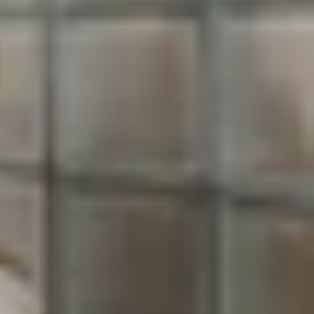
iều hành macOS. Tuy nhiên, đừng quá lo lắng, vì
eo trải nghiệm thực tế, ZZZ chạy khá tốt trên
 Zone Zero trên MacBook
trong bài viết dưới đây