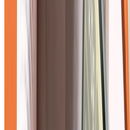
Mua hàng online
Dịch vụ bảo hành mở rộng
Hình thức thanh toán
Tra cứu bảo hành
Tra cứu điểm XTMember
Hướng dẫn mua hàng trả góp
Dịch vụ bán hàng B2B
Chính sách
Bảo hành mở rộng
Chính sách dùng sản phẩm 7 ngày miễn phí
Chính sách đổi trả
Chính sách bảo hành
Chính sách bảo mật thông tin