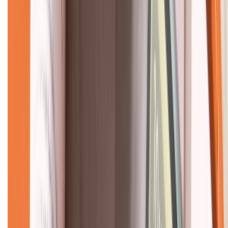
Về chúng tôi
Giới thiệu về XTMobile
Liên hệ hợp tác
Hệ thống cửa hàng bán lẻ
Về trang chủ
Hỗ trợ khách hàng
Mua hàng trả góp