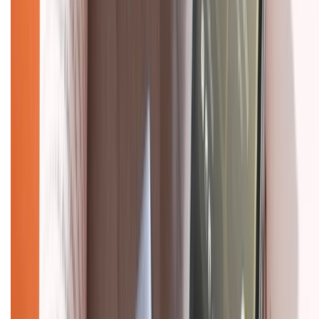
Dịch vụ bán hàng B2B
Chính sách
Bảo hành mở rộng
Chính sách dùng sản phẩm 7 ngày miễn phí
Chính sách đổi trả
Chính sách bảo hành
Chính sách bảo mật thông tin
Chính sách kiểm hàng
HỖ TRỢ THANH TOÁN