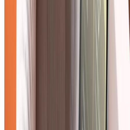
Về chúng tôi
Giới thiệu về XTMobile
Liên hệ hợp tác
Hệ thống cửa hàng bán lẻ
Về trang chủ
Hỗ trợ khách hàng
Mua hàng trả góp
Mua hàng online
Dịch vụ bảo hành mở rộng
Hình thức thanh toán
Tra cứu bảo hành
Tra cứu điểm XTMember
Hướng dẫn mua hàng trả góp