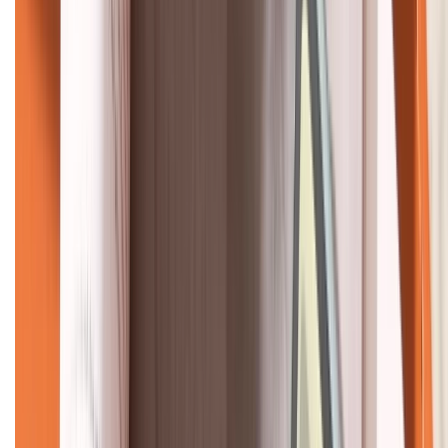
KẾT NỐI VỚI CHÚNG TÔI
CHỨNG NHẬN