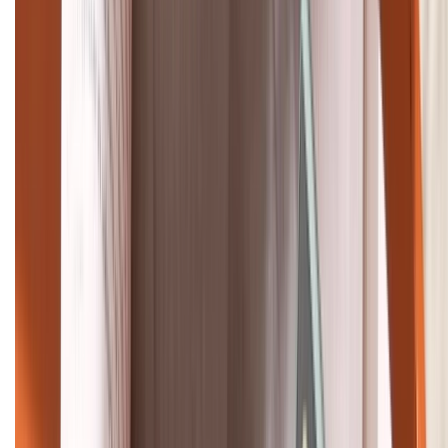
088.99999.33
Bán hàng doanh nghiệp B2B:
088.99999.22
HỖ TRỢ THANH TOÁN