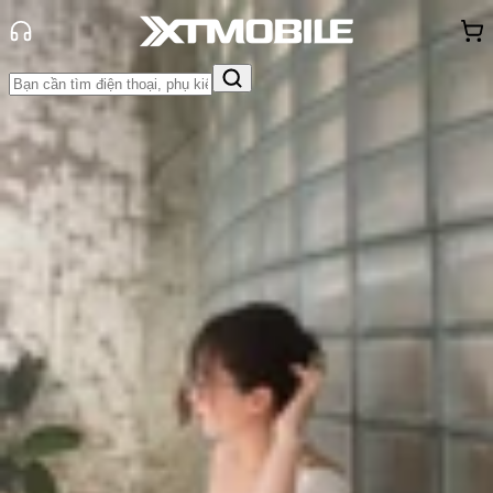
Trang chủ
Tin tức
App - Game
Tin Mới
Đánh Giá - Trên Tay
So Sánh
Tư vấn
Khuyến
mãi
Thủ thuật
Hỏi đáp
App - Game
Thông báo
Khách
hàng - Sự kiện
Cách chơi đội hình Khổng Lồ Pháp
Sư DTCL Mùa 11 chi tiết nhất
Triệu Vy
Ngày đăng:
18/05/2024
Cập nhật:
18/05/2024