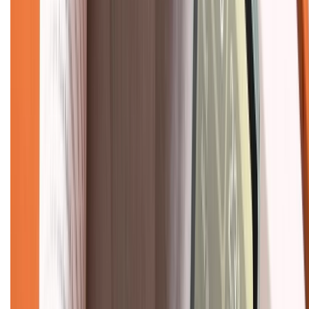
Chính sách kiểm hàng
TỔNG ĐÀI HỖ TRỢ
Tư vấn mua hàng (miễn phí):
1800.6229
(08h30 - 21h30)
Khiếu nại - Góp ý:
088.99999.33
(09h00 - 18h00)
Trung tâm bảo hành:
028.710.89898
(08h30 - 21h00)
KẾT NỐI VỚI CHÚNG TÔI