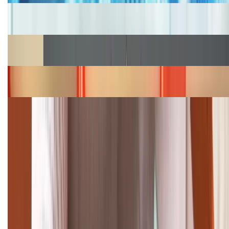
Cập nhật bảng giá iPhone năm 2026: Giá tốt, ưu đãi
hấp dẫn
Cập nhật bảng giá Galaxy S23 (Plus, Ultra) cũ, mới
năm 2026
Bảng giá iPhone 15 cập nhật mới nhất tháng
08/2026
Cập nhật bảng giá điện thoại Samsung tháng 8:
Giảm đến 15.49 triệu
TỔNG ĐÀI HỖ TRỢ
(08H30 - 21H30)
Tư vấn mua hàng (miễn phí):
1800.6229
Khiếu nại - Góp ý: