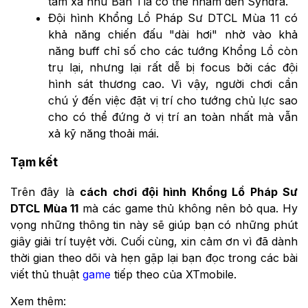
tầm xa như Bắn Tỉa có thể nhắm đến Syndra.
Đội hình Khổng Lồ Pháp Sư DTCL Mùa 11 có
khả năng chiến đấu "dài hơi" nhờ vào khả
năng buff chỉ số cho các tướng Khổng Lồ còn
trụ lại, nhưng lại rất dễ bị focus bởi các đội
hình sát thương cao. Vì vậy, người chơi cần
chú ý đến việc đặt vị trí cho tướng chủ lực sao
cho có thể đứng ở vị trí an toàn nhất mà vẫn
xả kỹ năng thoải mái.
Tạm kết
Trên đây là
cách chơi đội hình Khổng Lồ Pháp Sư
DTCL Mùa 11
mà các game thủ không nên bỏ qua. Hy
vọng những thông tin này sẽ giúp bạn có những phút
giây giải trí tuyệt vời. Cuối cùng, xin cảm ơn vì đã dành
thời gian theo dõi và hẹn gặp lại bạn đọc trong các bài
viết thủ thuật
game
tiếp theo của XTmobile.
Xem thêm: