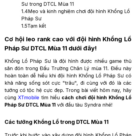
Sư trong DTCL Mùa 11
1.4
Mẹo và kinh nghiệm chơi đội hình Khổng Lồ
Pháp Sư
1.5
Tạm kết
Cơ hội leo rank cao với đội hình Khổng Lồ
Pháp Sư DTCL Mùa 11 dưới đây!
Khổng Lồ Pháp Sư là đội hình được nhiều game thủ
săn đón trong Đấu Trường Chân Lý mùa 11. Điều này
hoàn toàn dễ hiểu khi đội hình
Khổng Lồ Pháp Sư
có
khả năng sống sót cực "trâu", đi cùng với đó là các
tướng có tộc hệ cực đẹp. Trong bài viết hôm nay, hãy
cùng
XTmobile
tìm hiểu
cách chơi đội hình Khổng Lồ
Pháp Sư DTCL Mùa 11
với đầu tàu Syndra nhé!
Các tướng Khổng Lồ trong DTCL Mùa 11
Trước khi bước vào xây dựng đội hình Khổng Lồ Pháp