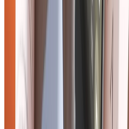
Điện thoại iPhone
iPhone 17 Pro Max
iPhone 17
Pro
iPhone 17
iPhone 16
iPhone 16 Pro Max
iPhone 15
Pro Max
iPhone 15
Điện thoại Samsung
Samsung S26
Ultra
Samsung S26
Samsung S25
iPhone cũ
iPhone 17
cũ
iPhone 16 cũ
iPhone 16 Pro Max cũ
Copyright @2012 HỘ KINH DOANH CỬA HÀNG ĐIỆN THOẠI DI ĐỘNG
XTMOBILE. Số GPKD: 41A8052143 – Cấp ngày 11/05/2023. Địa chỉ: 50
Trần Quang Khải, Phường Tân Định, Quận 1, TP.HCM. Điện thoại:
1800.6229 (Miễn Phí)
Email: xtmobile.sg@gmail.com. Chịu trách nhiệm nội dung: Lê Xuân
Hoà