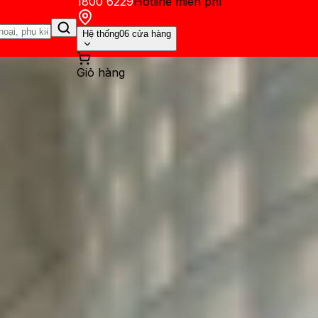
1800 6229
Hotline miễn phí
Hệ thống
06 cửa hàng
Giỏ hàng
ến mãi
Thủ thuật
Hỏi đáp
App - Game
Thông báo
Khách hàng 
dBy, biến iPhone thành một 