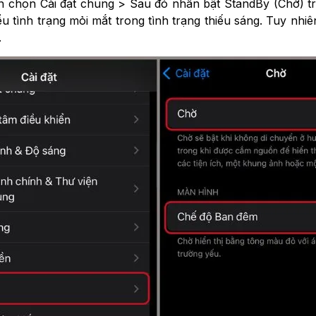
 chọn Cài đặt chung > Sau đó nhấn bật StandBy (Chờ) trên
u tình trạng mỏi mắt trong tình trạng thiếu sáng. Tuy nhi
.