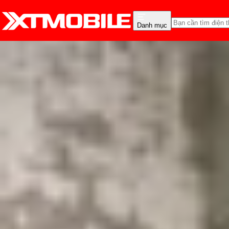
Danh mục
Trang chủ
Tin tức
Thủ thuật
Tin Mới
Đánh Giá - Trên Tay
So Sánh
Tư vấn
Khuy
Cách bật tính năng Stan
Triệu Vy
Ngày đăng:
26/06/2023
Cập nhật:
26/06/2023
Theo dõi XTMobile trên