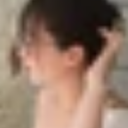
 17 trên iPhone
OS 17 trên iPhone
S 17 và mang đến rất nhiều tính năng thú vị. Trong đó p
thông minh cực kỳ thú vị. Vậy làm sao để bật tính năng 
ột tính năng hoàn toàn mới, đã được giới thiệu trong buổi
h thông minh. Khi thiết bị ở chế độ Standby, nó sẽ hiển t