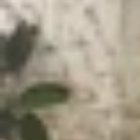
Xem nhanh
Ẩn
1
Cách sử dụng tính năng StandBy của iOS
1.1
Tính năng Standby trên iOS 17 là gì?
1.2
Cách bật chế độ StandBy trên iPhone
1.3
Tạm kết
Cách sử dụng tính năng StandBy của i
Sau nhiều tháng chờ đợi,
Apple
đã cho ra mắt iO
iPhone
của bạn trở thành một màn hình đồng hồ 
về chức năng này trong bài viết dưới đây nhé!
Tính năng Standby trên iOS 17 là gì?
Nếu bạn chưa biết thì StandBy (chế độ chờ) là m
giúp biến chiếc iPhone của bạn thành một màn hìn