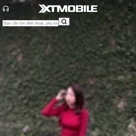
Trang chủ
Tin tức
Thủ thuật
Tin Mới
Đánh Giá - Trên Tay
So Sánh
Tư vấn
Khuyến
mãi
Thủ thuật
Hỏi đáp
App - Game
Thông báo
Khách
hàng - Sự kiện
Hướng dẫn bật lịch âm màn hình
khóa trên iOS 26 theo cập nhật mới
nhất
Anh Thư
Ngày đăng:
23/09/2025