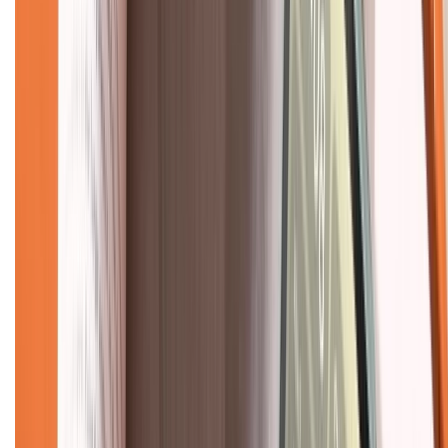
Hướng dẫn mua hàng trả góp
Dịch vụ bán hàng B2B
Chính sách
Bảo hành mở rộng
Chính sách dùng sản phẩm 7 ngày miễn phí
Chính sách đổi trả
Chính sách bảo hành
Chính sách bảo mật thông tin
Chính sách kiểm hàng
TỔNG ĐÀI HỖ TRỢ
Tư vấn mua hàng (miễn phí):
1800.6229
(08h30 - 21h30)
Khiếu nại - Góp ý: