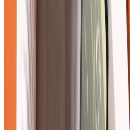
088.99999.33
(09h00 - 18h00)
Trung tâm bảo hành:
028.710.89898
(08h30 - 21h00)
KẾT NỐI VỚI CHÚNG TÔI
Về chúng tôi
Giới thiệu về XTMobile
Liên hệ hợp tác
Hệ thống cửa hàng bán lẻ
Về trang chủ