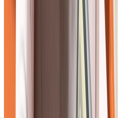
KẾT NỐI VỚI CHÚNG TÔI
CHỨNG NHẬN