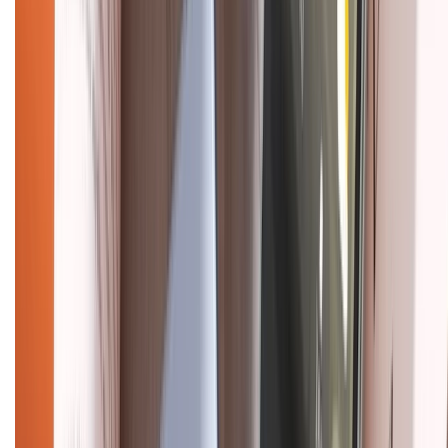
CHỨNG NHẬN
Điện thoại iPhone
iPhone 17 Pro Max
iPhone 17
Pro
iPhone 17
iPhone 16
iPhone 16 Pro Max
iPhone 15
Pro Max
iPhone 15
Điện thoại Samsung
Samsung S26
Ultra
Samsung S26
Samsung S25
iPhone cũ
iPhone 17
cũ
iPhone 16 cũ
iPhone 16 Pro Max cũ
Copyright @2012 HỘ KINH DOANH CỬA HÀNG ĐIỆN THOẠI DI ĐỘNG
XTMOBILE. Số GPKD: 41A8052143 – Cấp ngày 11/05/2023. Địa chỉ: 50