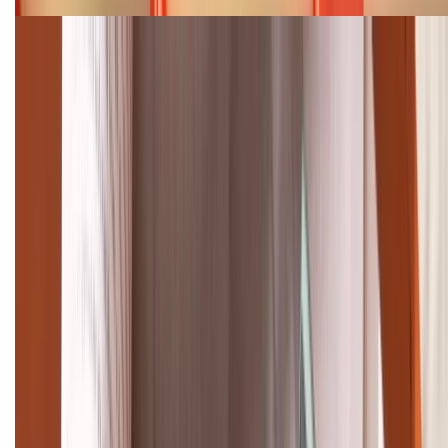
Cập nhật bảng giá điện thoại Samsung tháng 8:
Giảm đến 15.49 triệu
TỔNG ĐÀI HỖ TRỢ
(08H30 - 21H30)
Tư vấn mua hàng (miễn phí):
1800.6229
Khiếu nại - Góp ý:
088.99999.33
Bán hàng doanh nghiệp B2B:
088.99999.22