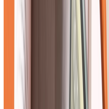
Về chúng tôi
Giới thiệu về XTMobile
Liên hệ hợp tác
Hệ thống cửa hàng bán lẻ
Về trang chủ
Hỗ trợ khách hàng
Mua hàng trả góp
Mua hàng online
Dịch vụ bảo hành mở rộng
Hình thức thanh toán
Tra cứu bảo hành
Tra cứu điểm XTMember