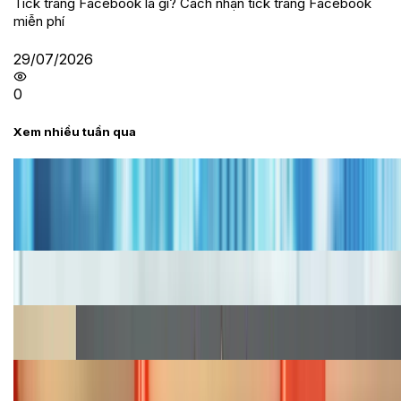
Tick trắng Facebook là gì? Cách nhận tick trắng Facebook
miễn phí
29/07/2026
0
Xem nhiều tuần qua
Tư vấn
Bảng giá iPhone cũ mới nhất trong tháng 8 năm
2026, giá siêu hấp dẫn
Cập nhật bảng giá iPhone năm 2026: Giá tốt, ưu đãi
hấp dẫn
Cập nhật bảng giá Galaxy S23 (Plus, Ultra) cũ, mới
năm 2026
Bảng giá iPhone 15 cập nhật mới nhất tháng
08/2026