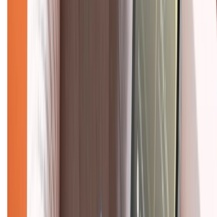
Hỗ trợ khách hàng
Mua hàng trả góp
Mua hàng online
Dịch vụ bảo hành mở rộng
Hình thức thanh toán
Tra cứu bảo hành
Tra cứu điểm XTMember
Hướng dẫn mua hàng trả góp
Dịch vụ bán hàng B2B
Chính sách
Bảo hành mở rộng
Chính sách dùng sản phẩm 7 ngày miễn phí
Chính sách đổi trả