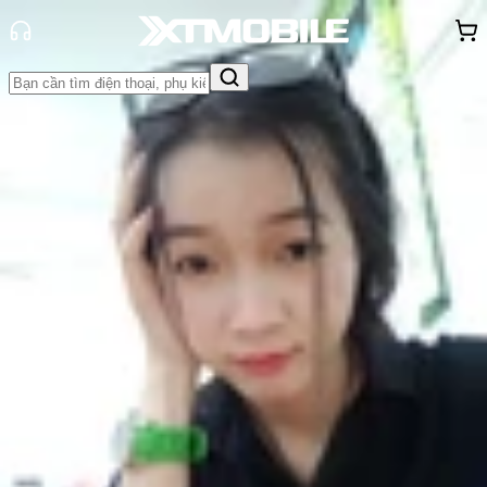
Trang chủ
Tin tức
Tin Mới
Tin Mới
Đánh Giá - Trên Tay
So Sánh
Tư vấn
Khuyến
mãi
Thủ thuật
Hỏi đáp
App - Game
Thông báo
Khách
hàng - Sự kiện
Bỏ qua mọi đối thủ, Galaxy S20 lập
kỉ lục trở thành điện thoại 5G nhẹ
nhất thế giới
Nguyễn Phan Thảo Nguyên
Ngày đăng:
15/04/2020