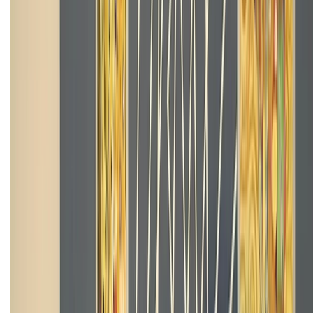
Trung tâm bảo hành:
028.710.89898
(08h30 - 21h00)
KẾT NỐI VỚI CHÚNG TÔI
Về chúng tôi
Giới thiệu về XTMobile
Liên hệ hợp tác
Hệ thống cửa hàng bán lẻ
Về trang chủ
Hỗ trợ khách hàng
Mua hàng trả góp