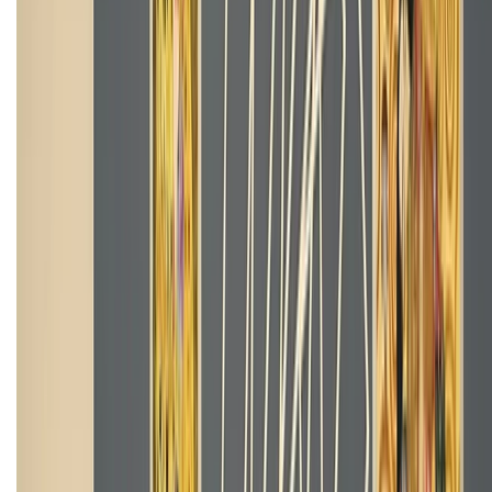
Liên hệ hợp tác
Hệ thống cửa hàng bán lẻ
Về trang chủ
Hỗ trợ khách hàng
Mua hàng trả góp
Mua hàng online
Dịch vụ bảo hành mở rộng
Hình thức thanh toán
Tra cứu bảo hành
Tra cứu điểm XTMember
Hướng dẫn mua hàng trả góp
Dịch vụ bán hàng B2B