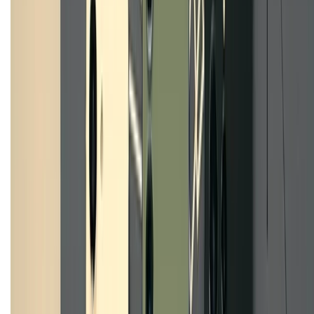
CHỨNG NHẬN
Điện thoại iPhone
iPhone 17 Pro Max
iPhone 17
Pro
iPhone 17
iPhone 16
iPhone 16 Pro Max
iPhone 15
Pro Max
iPhone 15
Điện thoại Samsung
Samsung S26
Ultra
Samsung S26
Samsung S25
iPhone cũ
iPhone 17
cũ
iPhone 16 cũ
iPhone 16 Pro Max cũ
Copyright @2012 HỘ KINH DOANH CỬA HÀNG ĐIỆN THOẠI DI ĐỘNG
XTMOBILE. Số GPKD: 41A8052143 – Cấp ngày 11/05/2023. Địa chỉ: 50
Trần Quang Khải, Phường Tân Định, Quận 1, TP.HCM. Điện thoại:
1800.6229 (Miễn Phí)
Email: xtmobile.sg@gmail.com. Chịu trách nhiệm nội dung: Lê Xuân