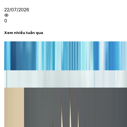
22/07/2026
0
Xem nhiều tuần qua
Tư vấn
Bảng giá iPhone cũ mới nhất trong tháng 8 năm
2026, giá siêu hấp dẫn
Cập nhật bảng giá iPhone năm 2026: Giá tốt, ưu đãi
hấp dẫn
Cập nhật bảng giá Galaxy S23 (Plus, Ultra) cũ, mới
năm 2026
Bảng giá iPhone 15 cập nhật mới nhất tháng
08/2026
Cập nhật bảng giá điện thoại Samsung tháng 8:
Giảm đến 15.49 triệu