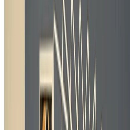
TỔNG ĐÀI HỖ TRỢ
(08H30 - 21H30)
Tư vấn mua hàng (miễn phí):
1800.6229
Khiếu nại - Góp ý:
088.99999.33
Bán hàng doanh nghiệp B2B:
088.99999.22
HỖ TRỢ THANH TOÁN