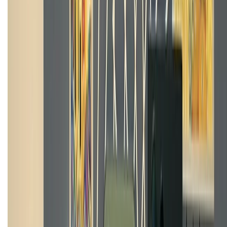
Mua hàng online
Dịch vụ bảo hành mở rộng
Hình thức thanh toán
Tra cứu bảo hành
Tra cứu điểm XTMember
Hướng dẫn mua hàng trả góp
Dịch vụ bán hàng B2B
Chính sách
Bảo hành mở rộng
Chính sách dùng sản phẩm 7 ngày miễn phí
Chính sách đổi trả
Chính sách bảo hành
Chính sách bảo mật thông tin