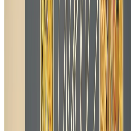
Chính sách
Bảo hành mở rộng
Chính sách dùng sản phẩm 7 ngày miễn phí
Chính sách đổi trả
Chính sách bảo hành
Chính sách bảo mật thông tin
Chính sách kiểm hàng
TỔNG ĐÀI HỖ TRỢ
Tư vấn mua hàng (miễn phí):
1800.6229
(08h30 - 21h30)
Khiếu nại - Góp ý:
088.99999.33
(09h00 - 18h00)