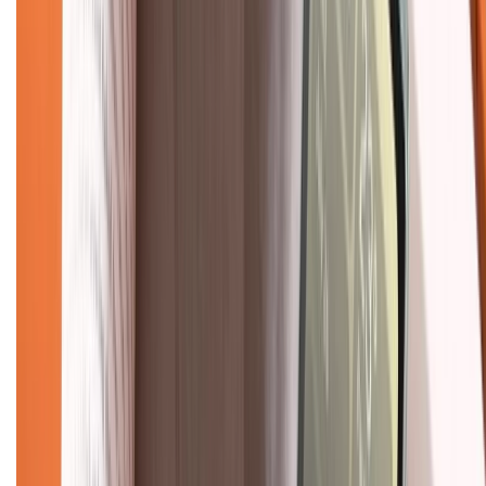
Chính sách
Bảo hành mở rộng
Chính sách dùng sản phẩm 7 ngày miễn phí
Chính sách đổi trả
Chính sách bảo hành
Chính sách bảo mật thông tin
Chính sách kiểm hàng
TỔNG ĐÀI HỖ TRỢ
Tư vấn mua hàng (miễn phí):
1800.6229
(08h30 - 21h30)
Khiếu nại - Góp ý:
088.99999.33
(09h00 - 18h00)