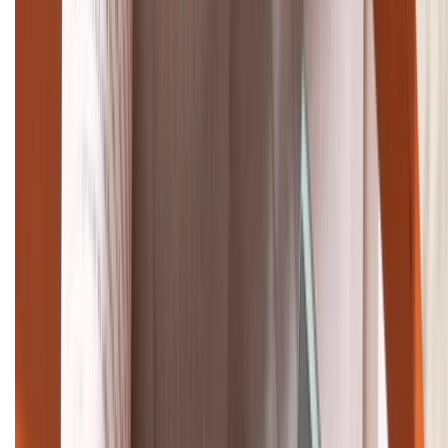
TỔNG ĐÀI HỖ TRỢ
(08H30 - 21H30)
Tư vấn mua hàng (miễn phí):
1800.6229
Khiếu nại - Góp ý:
088.99999.33
Bán hàng doanh nghiệp B2B:
088.99999.22
HỖ TRỢ THANH TOÁN