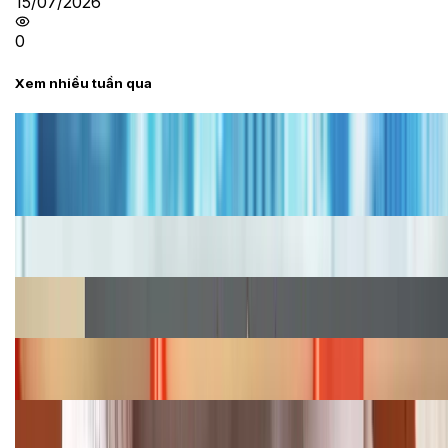
15/07/2026
0
Xem nhiều tuần qua
Tư vấn
Bảng giá iPhone cũ mới nhất trong tháng 8 năm
2026, giá siêu hấp dẫn
Cập nhật bảng giá iPhone năm 2026: Giá tốt, ưu đãi
hấp dẫn
Cập nhật bảng giá Galaxy S23 (Plus, Ultra) cũ, mới
năm 2026
Bảng giá iPhone 15 cập nhật mới nhất tháng
08/2026
Cập nhật bảng giá điện thoại Samsung tháng 8:
Giảm đến 15.49 triệu