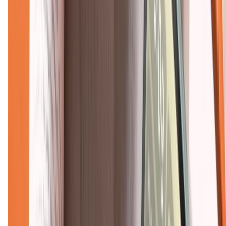
Liên hệ hợp tác
Hệ thống cửa hàng bán lẻ
Về trang chủ
Hỗ trợ khách hàng
Mua hàng trả góp
Mua hàng online
Dịch vụ bảo hành mở rộng
Hình thức thanh toán
Tra cứu bảo hành
Tra cứu điểm XTMember
Hướng dẫn mua hàng trả góp
Dịch vụ bán hàng B2B