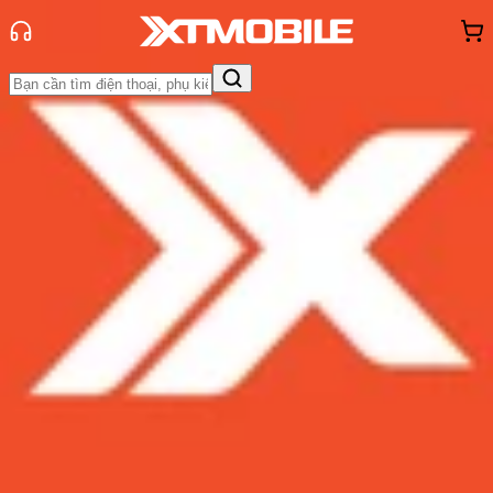
Trang chủ
Tin tức
Tin Mới
Tin Mới
Đánh Giá - Trên Tay
So Sánh
Tư vấn
Khuyến
mãi
Thủ thuật
Hỏi đáp
App - Game
Thông báo
Khách
hàng - Sự kiện
Bộ đôi Samsung cao cấp, giá bình
dân từ 5 triệu
Admin
Ngày đăng:
10/08/2017
Cập nhật:
24/05/2026