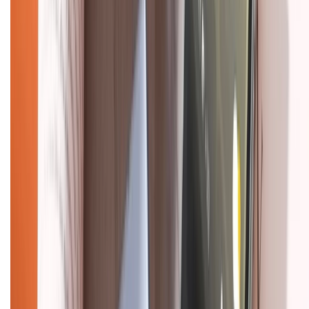
Mua hàng online
Dịch vụ bảo hành mở rộng
Hình thức thanh toán
Tra cứu bảo hành
Tra cứu điểm XTMember
Hướng dẫn mua hàng trả góp
Dịch vụ bán hàng B2B
Chính sách
Bảo hành mở rộng
Chính sách dùng sản phẩm 7 ngày miễn phí
Chính sách đổi trả
Chính sách bảo hành
Chính sách bảo mật thông tin