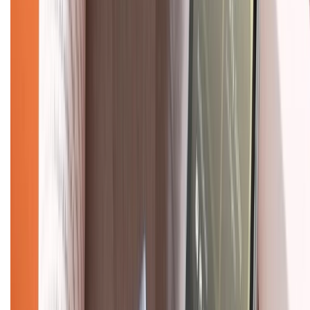
Trung tâm bảo hành:
028.710.89898
(08h30 - 21h00)
KẾT NỐI VỚI CHÚNG TÔI
Về chúng tôi
Giới thiệu về XTMobile
Liên hệ hợp tác
Hệ thống cửa hàng bán lẻ
Về trang chủ
Hỗ trợ khách hàng
Mua hàng trả góp