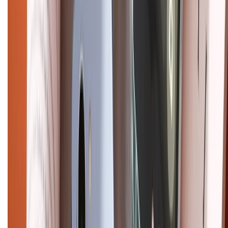
CHỨNG NHẬN
Điện thoại iPhone
iPhone 17 Pro Max
iPhone 17
Pro
iPhone 17
iPhone 16
iPhone 16 Pro Max
iPhone 15
Pro Max
iPhone 15
Điện thoại Samsung
Samsung S26
Ultra
Samsung S26
Samsung S25
iPhone cũ
iPhone 17
cũ
iPhone 16 cũ
iPhone 16 Pro Max cũ
Copyright @2012 HỘ KINH DOANH CỬA HÀNG ĐIỆN THOẠI DI ĐỘNG
XTMOBILE. Số GPKD: 41A8052143 – Cấp ngày 11/05/2023. Địa chỉ: 50
Trần Quang Khải, Phường Tân Định, Quận 1, TP.HCM. Điện thoại:
1800.6229 (Miễn Phí)
Email: xtmobile.sg@gmail.com. Chịu trách nhiệm nội dung: Lê Xuân