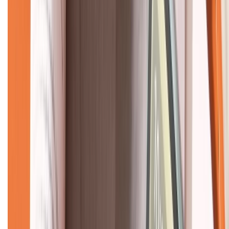
CHỨNG NHẬN
Về chúng tôi
Giới thiệu về XTMobile