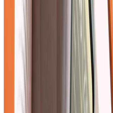
Mua hàng trả góp
Mua hàng online
Dịch vụ bảo hành mở rộng
Hình thức thanh toán
Tra cứu bảo hành
Tra cứu điểm XTMember
Hướng dẫn mua hàng trả góp
Dịch vụ bán hàng B2B
Chính sách
Bảo hành mở rộng
Chính sách dùng sản phẩm 7 ngày miễn phí
Chính sách đổi trả
Chính sách bảo hành