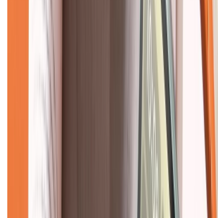
CHỨNG NHẬN
Về chúng tôi
Giới thiệu về XTMobile
Liên hệ hợp tác
Hệ thống cửa hàng bán lẻ
Về trang chủ
Hỗ trợ khách hàng