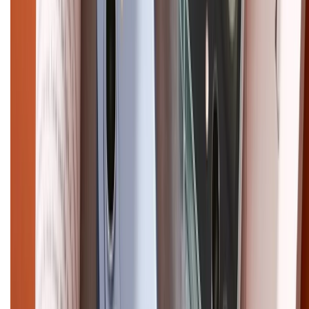
Điện thoại iPhone
iPhone 17 Pro Max
iPhone 17
Pro
iPhone 17
iPhone 16
iPhone 16 Pro Max
iPhone 15
Pro Max
iPhone 15
Điện thoại Samsung
Samsung S26
Ultra
Samsung S26
Samsung S25
iPhone cũ
iPhone 17
cũ
iPhone 16 cũ
iPhone 16 Pro Max cũ
Copyright @2012 HỘ KINH DOANH CỬA HÀNG ĐIỆN THOẠI DI ĐỘNG
XTMOBILE. Số GPKD: 41A8052143 – Cấp ngày 11/05/2023. Địa chỉ: 50
Trần Quang Khải, Phường Tân Định, Quận 1, TP.HCM. Điện thoại:
1800.6229 (Miễn Phí)
Email: xtmobile.sg@gmail.com. Chịu trách nhiệm nội dung: Lê Xuân
Hoà