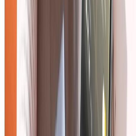
Về chúng tôi
Giới thiệu về XTMobile
Liên hệ hợp tác
Hệ thống cửa hàng bán lẻ
Về trang chủ
Hỗ trợ khách hàng
Mua hàng trả góp
Mua hàng online
Dịch vụ bảo hành mở rộng
Hình thức thanh toán
Tra cứu bảo hành
Tra cứu điểm XTMember