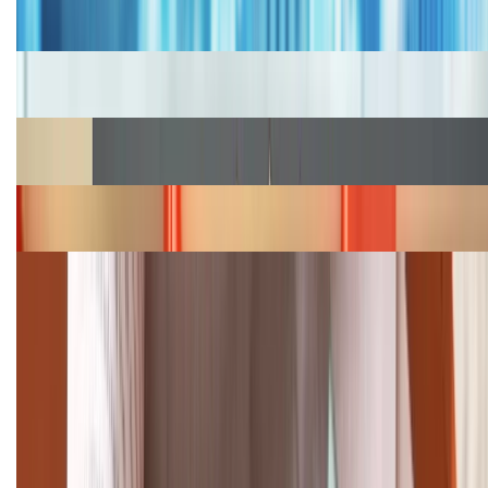
2026, giá siêu hấp dẫn
Cập nhật bảng giá iPhone năm 2026: Giá tốt, ưu đãi
hấp dẫn
Cập nhật bảng giá Galaxy S23 (Plus, Ultra) cũ, mới
năm 2026
Bảng giá iPhone 15 cập nhật mới nhất tháng
08/2026
Cập nhật bảng giá điện thoại Samsung tháng 8:
Giảm đến 15.49 triệu
TỔNG ĐÀI HỖ TRỢ
(08H30 - 21H30)
Tư vấn mua hàng (miễn phí):