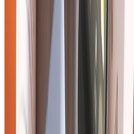
Hướng dẫn mua hàng trả góp
Dịch vụ bán hàng B2B
Chính sách
Bảo hành mở rộng
Chính sách dùng sản phẩm 7 ngày miễn phí
Chính sách đổi trả
Chính sách bảo hành
Chính sách bảo mật thông tin
Chính sách kiểm hàng
HỖ TRỢ THANH TOÁN