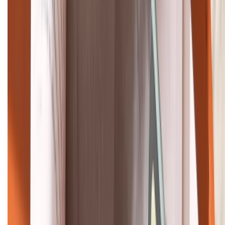
1800.6229
Khiếu nại - Góp ý:
088.99999.33
Bán hàng doanh nghiệp B2B:
088.99999.22
HỖ TRỢ THANH TOÁN