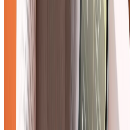
Chính sách bảo mật thông tin
Chính sách kiểm hàng
TỔNG ĐÀI HỖ TRỢ
Tư vấn mua hàng (miễn phí):
1800.6229
(08h30 - 21h30)
Khiếu nại - Góp ý:
088.99999.33
(09h00 - 18h00)
Trung tâm bảo hành:
028.710.89898
(08h30 - 21h00)
KẾT NỐI VỚI CHÚNG TÔI