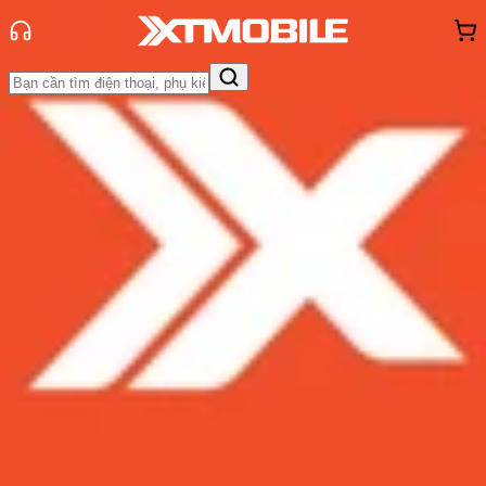
Trang chủ
Tin tức
Tin Mới
Tin Mới
Đánh Giá - Trên Tay
So Sánh
Tư vấn
Khuyến
mãi
Thủ thuật
Hỏi đáp
App - Game
Thông báo
Khách
hàng - Sự kiện
Apple Watch Series 8 sẽ có nâng
cấp mạnh mẽ, kéo dài thời gian sử
dụng nhờ tăng cường dung lượng
pin
Admin