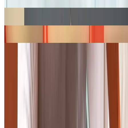
Cập nhật bảng giá Galaxy S23 (Plus, Ultra) cũ, mới
năm 2026
Bảng giá iPhone 15 cập nhật mới nhất tháng
08/2026
Cập nhật bảng giá điện thoại Samsung tháng 8:
Giảm đến 15.49 triệu
TỔNG ĐÀI HỖ TRỢ
(08H30 - 21H30)
Tư vấn mua hàng (miễn phí):
1800.6229
Khiếu nại - Góp ý:
088.99999.33