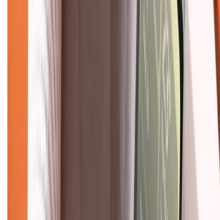
Hình thức thanh toán
Tra cứu bảo hành
Tra cứu điểm XTMember
Hướng dẫn mua hàng trả góp
Dịch vụ bán hàng B2B
Chính sách
Bảo hành mở rộng
Chính sách dùng sản phẩm 7 ngày miễn phí
Chính sách đổi trả
Chính sách bảo hành
Chính sách bảo mật thông tin
Chính sách kiểm hàng