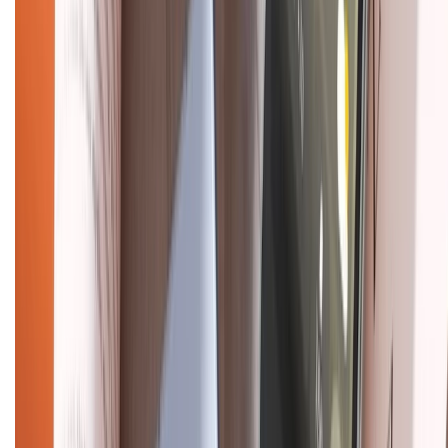
Liên hệ hợp tác
Hệ thống cửa hàng bán lẻ
Về trang chủ
Hỗ trợ khách hàng
Mua hàng trả góp
Mua hàng online
Dịch vụ bảo hành mở rộng
Hình thức thanh toán
Tra cứu bảo hành
Tra cứu điểm XTMember
Hướng dẫn mua hàng trả góp
Dịch vụ bán hàng B2B