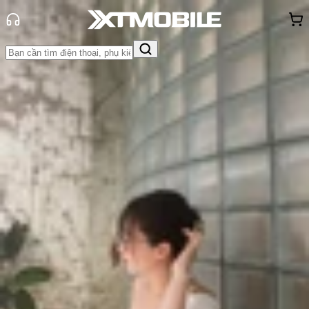
Trang chủ
Tin tức
Tin Mới
Tin Mới
Đánh Giá - Trên Tay
So Sánh
Tư vấn
Khuyến
mãi
Thủ thuật
Hỏi đáp
App - Game
Thông báo
Khách
hàng - Sự kiện
Apple ra mắt túi iPhone Pocket, giá
lên đến 6 triệu đồng
Triệu Vy
Ngày đăng:
12/11/2025
Cập nhật:
12/11/2025