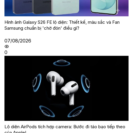
Hình ảnh Galaxy S26 FE lộ diện: Thiết kế, màu sắc và Fan
Samsung chuẩn bị 'chờ đón' điều gì?
07/08/2026
0
Lộ diện AirPods tích hợp camera: Bước đi táo bạo tiếp theo
của Apple!