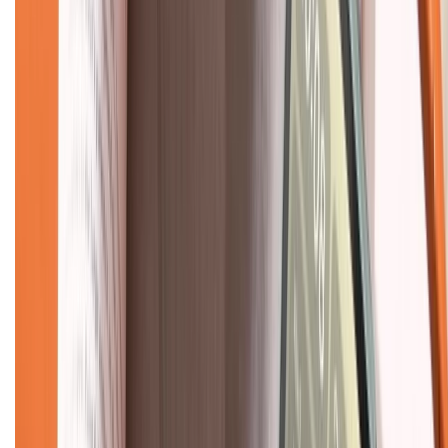
Về chúng tôi
Giới thiệu về XTMobile
Liên hệ hợp tác
Hệ thống cửa hàng bán lẻ
Về trang chủ
Hỗ trợ khách hàng
Mua hàng trả góp
Mua hàng online
Dịch vụ bảo hành mở rộng