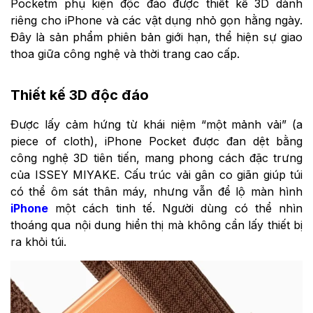
Pocketm phụ kiện độc đáo được thiết kế 3D dành
riêng cho iPhone và các vật dụng nhỏ gọn hằng ngày.
Đây là sản phẩm phiên bản giới hạn, thể hiện sự giao
thoa giữa công nghệ và thời trang cao cấp.
Thiết kế 3D độc đáo
Được lấy cảm hứng từ khái niệm “một mảnh vải” (a
piece of cloth), iPhone Pocket được đan dệt bằng
công nghệ 3D tiên tiến, mang phong cách đặc trưng
của ISSEY MIYAKE. Cấu trúc vải gân co giãn giúp túi
có thể ôm sát thân máy, nhưng vẫn để lộ màn hình
iPhone
một cách tinh tế. Người dùng có thể nhìn
thoáng qua nội dung hiển thị mà không cần lấy thiết bị
ra khỏi túi.