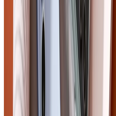
Pro
iPhone 17
iPhone 16
iPhone 16 Pro Max
iPhone 15
Pro Max
iPhone 15
Điện thoại Samsung
Samsung S26
Ultra
Samsung S26
Samsung S25
iPhone cũ
iPhone 17
cũ
iPhone 16 cũ
iPhone 16 Pro Max cũ
Copyright @2012 HỘ KINH DOANH CỬA HÀNG ĐIỆN THOẠI DI ĐỘNG
XTMOBILE. Số GPKD: 41A8052143 – Cấp ngày 11/05/2023. Địa chỉ: 50
Trần Quang Khải, Phường Tân Định, Quận 1, TP.HCM. Điện thoại:
1800.6229 (Miễn Phí)
Email: xtmobile.sg@gmail.com. Chịu trách nhiệm nội dung: Lê Xuân
Hoà