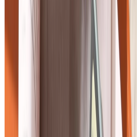
Bán hàng doanh nghiệp B2B:
088.99999.22
HỖ TRỢ THANH TOÁN