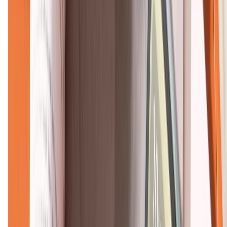
KẾT NỐI VỚI CHÚNG TÔI
CHỨNG NHẬN