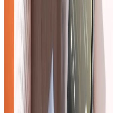
TỔNG ĐÀI HỖ TRỢ
Tư vấn mua hàng (miễn phí):
1800.6229
(08h30 - 21h30)
Khiếu nại - Góp ý:
088.99999.33
(09h00 - 18h00)
Trung tâm bảo hành:
028.710.89898
(08h30 - 21h00)
KẾT NỐI VỚI CHÚNG TÔI
Về chúng tôi
Giới thiệu về XTMobile