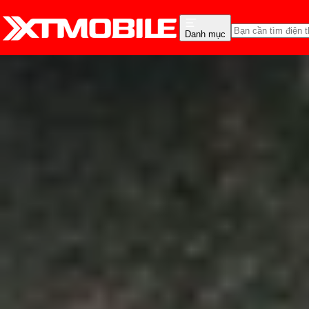
Danh mục
Trang chủ
Tin tức
App - Game
Tin Mới
Đánh Giá - Trên Tay
So Sánh
Tư vấn
Khuy
Top 10 app nghe nhạc of
Anh Thư
Ngày đăng:
29/08/2024
Cập nhật:
29/08/2024
Theo dõi XTMobile trên