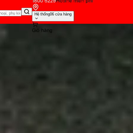
1800 6229
Hotline miễn phí
Hệ thống
06 cửa hàng
Giỏ hàng
ến mãi
Thủ thuật
Hỏi đáp
App - Game
Thông báo
Khách hàng 
fline miễn phí được yêu thíc