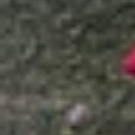
Xem nhanh
Ẩn
1
Bật mí ứng dụng nghe nhạc offline không
1.1
Spotify
1.2
Apple Music
1.3
Zing MP3
1.4
Nhaccuatui
1.5
SoundCloud
1.6
AIMP
1.7
Shuttle Player
1.8
Amazon Music
1.9
Pixel Player
1.10
JetAudio
1.11
Kết luận
Bật mí ứng dụng nghe nhạc offline khô