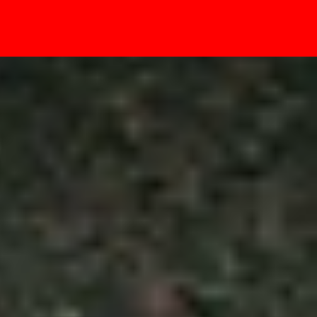
- Sự kiện
h nhất hiện nay