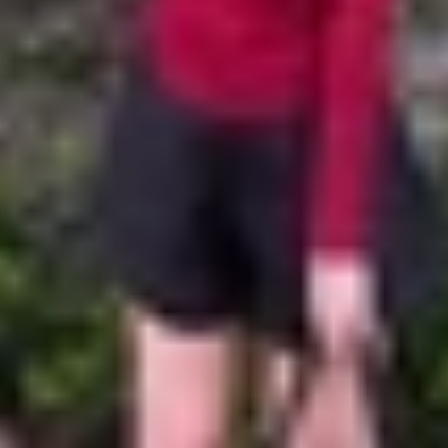
c offline, việc nghe nhạc dần trở nên thuận tiện và dễ d
 máy và nghe nhạc mọi lúc mọi nơi, ngay cả khi không có
hù hợp với nhu cầu và sở thích của bản thân nhé!
g cấp hàng triệu bài hát, podcast và video kỹ thuật số t
 hỗ trợ nghe nhạc offline, giúp bạn dễ dàng tải xuống cá