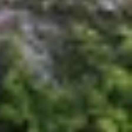
àng hơn cho người dùng. Dưới đây là danh sách 10
 kết nối internet. Cùng
XTmobile
khám phá ngay
ừ các nghệ sĩ trên toàn thế giới. Ứng dụng không
c bài hát yêu thích để nghe bất cứ lúc nào, ngay