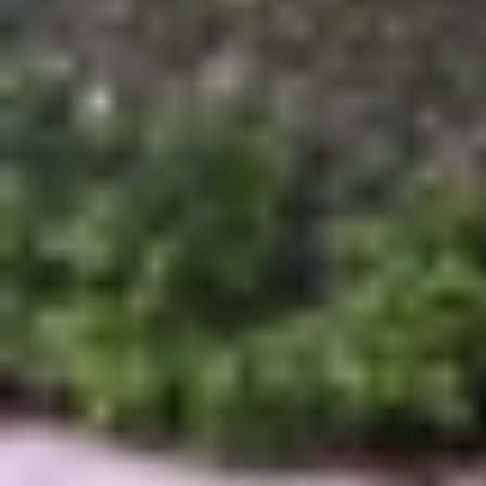
Nhờ vào sự phát triển của các ứng dụng nghe nhạ
app nghe nhạc ngoại tuyến mà bạn có thể tải về
trong bài viết này và lựa chọn những ứng dụng p
Spotify
Spotify là một ứng dụng nghe nhạc hàng đầu, cun
chỉ cho phép người dùng nghe nhạc online mà còn
cả khi không có kết nối internet.