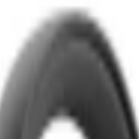
03BT
TP. Hồ Chí Minh