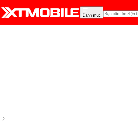
Danh mục
Trang chủ
Phụ Kiện
Tai nghe
Tai nghe Havit
Tai nghe chụp tai HAVIT H603BT
0
0
đánh giá