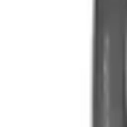
1800.6229
- Miễn phí