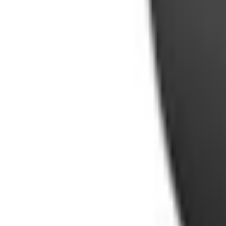
Xem chỉ đường
XTmobile - 437 Quang Trung, phường Gò Vấp, TP. Hồ Chí