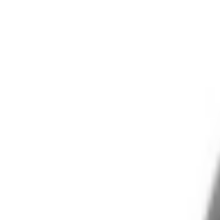
Tai nghe chụp tai HAVIT H6
Đánh giá
Thông số kỹ thuật
Thông tin sản phẩm
Giá sản phẩm
339.000đ
Màu sắc
Đen
339.000 đ
MUA NGAY
Giao nhanh từ 2 giờ hoặc nhận tại cửa hàng
Xem hệ thống
6
cửa hàng :
XTmobile - 666-668 Lê Hồng Phong, phường Diên Hồng, 