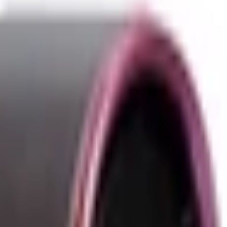
ON BSU7
Trắng
349.000 đ
TP. Hồ Chí Minh