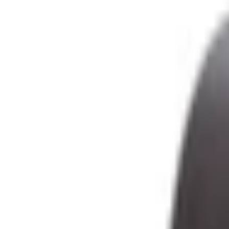
Quạt cầm tay tích điện BIS
Đánh giá
Thông số kỹ thuật
Thông tin sản phẩm
Giá sản phẩm
349.000đ
Màu sắc
Xám
Hồng
Tím
349.000 đ
349.000 đ
349.000 đ
MUA NGAY
Giao nhanh từ 2 giờ hoặc nhận tại cửa hàng
Xem hệ thống
6
cửa hàng :
XTmobile - 666-668 Lê Hồng Phong, phường Diên Hồng, 