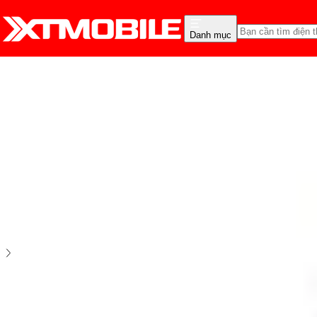
Danh mục
Trang chủ
Phụ Kiện
Tiện ích thông minh
Quạt cầm tay tích điện BISON BSU7
0
0
đánh giá