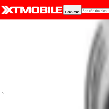
Danh mục
Trang chủ
Phụ Kiện
Ốp lưng
Ốp lưng iPhone 14
Ốp lưng UNIQ Hybrid iPhone 14 Air Fender
5
2
đánh giá