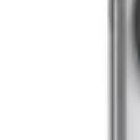
Ốp lưng UNIQ Hybrid iPhone 
Đánh giá
Thông số kỹ thuật
Thông tin sản phẩm
Giá sản phẩm
99.000đ
Màu sắc
Xám
Trong suốt
99.000 đ
99.000 đ
MUA NGAY
Giao nhanh từ 2 giờ hoặc nhận tại cửa hàng
Xem hệ thống
6
cửa hàng :
XTmobile - 666-668 Lê Hồng Phong, phường Diên Hồng, 