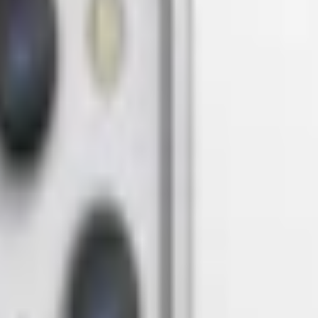
14 Air Fender
TP. Hồ Chí Minh