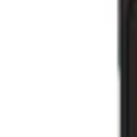
1800.6229
- Miễn phí