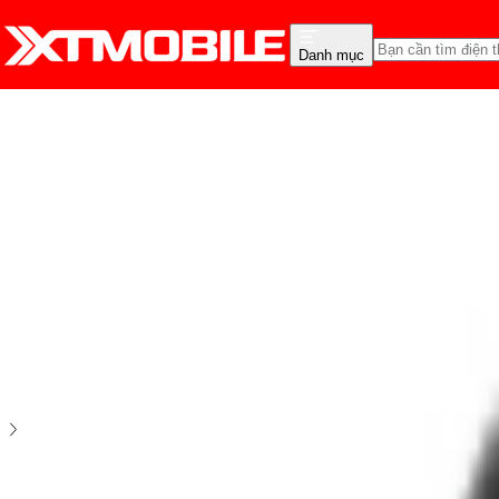
Danh mục
Trang chủ
Phụ Kiện
Ốp lưng
Ốp lưng UAG
Ốp lưng iPhone 17 Pro Max UAG Monarch Pro
0
0
đánh giá