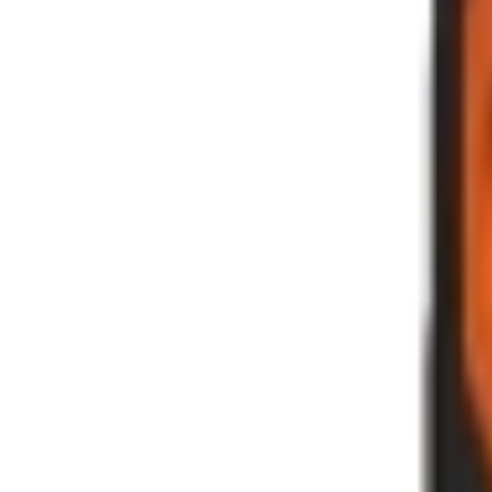
Xem chỉ đường
XTmobile - 437 Quang Trung, phường Gò Vấp, TP. Hồ Chí