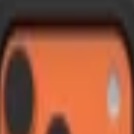
UAG Monarch Pro
TP. Hồ Chí Minh