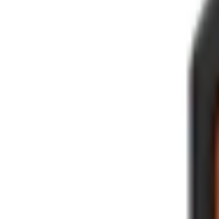
Ốp lưng iPhone 17 Pro Max 
Đánh giá
Thông số kỹ thuật
Thông tin sản phẩm
Giá sản phẩm
LH: 1800 6229
MUA NGAY
Giao nhanh từ 2 giờ hoặc nhận tại cửa hàng
Xem hệ thống
6
cửa hàng :
XTmobile - 666-668 Lê Hồng Phong, phường Diên Hồng, 