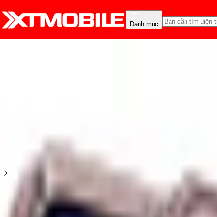
Danh mục
Trang chủ
Phụ Kiện
Ốp lưng
Ốp lưng iPhone 11 Pro
5
2
đánh giá