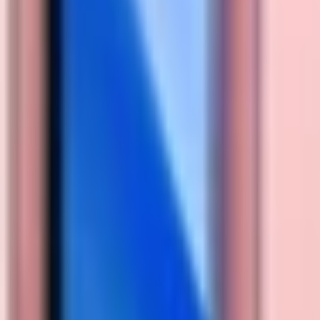
Xem chỉ đường
XTmobile - 437 Quang Trung, phường Gò Vấp, TP. Hồ Chí