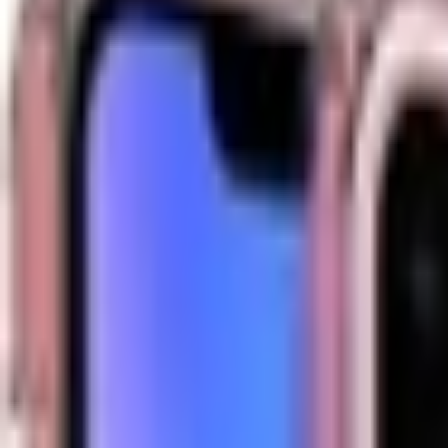
Ốp lưng iPhone 11 Pro
Đánh giá
Thông số kỹ thuật
Thông tin sản phẩm
Giá sản phẩm
69.000đ
Màu sắc
Trong suốt
69.000 đ
MUA NGAY
Giao nhanh từ 2 giờ hoặc nhận tại cửa hàng
Xem hệ thống
6
cửa hàng :
XTmobile - 666-668 Lê Hồng Phong, phường Diên Hồng, 