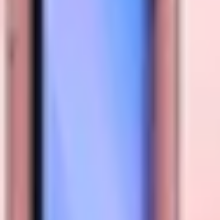
1800.6229
- Miễn phí