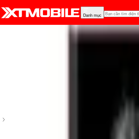
Danh mục
Trang chủ
Phụ Kiện
Cường lực - Dán dẻo
Cường lực Samsung
Miếng dán dẻo Samsung
5
2
đánh giá