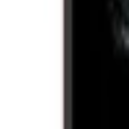
Xem chỉ đường
XTmobile - 437 Quang Trung, phường Gò Vấp, TP. Hồ Chí