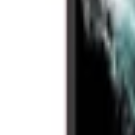
1800.6229
- Miễn phí