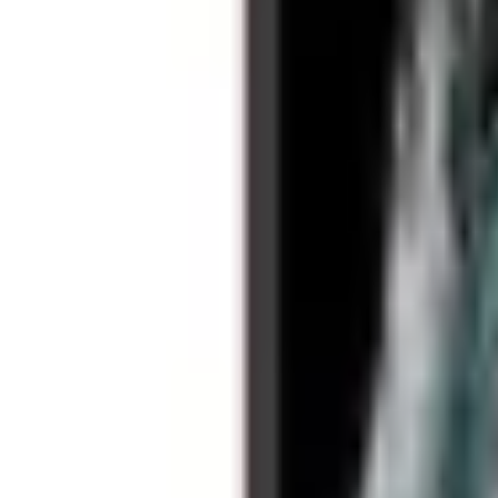
Miếng dán dẻo Samsung
Đánh giá
Thông số kỹ thuật
Thông tin sản phẩm
Giá sản phẩm
99.000đ
MUA NGAY
Giao nhanh từ 2 giờ hoặc nhận tại cửa hàng
Xem hệ thống
6
cửa hàng :
XTmobile - 666-668 Lê Hồng Phong, phường Diên Hồng, 