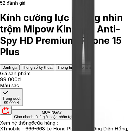
5
2
đánh giá
Kính cường lực chống nhìn
trộm Mipow Kingbull Anti-
Spy HD Premium iPhone 15
Plus
Đánh giá
Thông số kỹ thuật
Thông tin sản phẩm
Giá sản phẩm
99.000đ
Màu sắc
Trong suốt
99.000 đ
MUA NGAY
Giao nhanh từ 2 giờ hoặc nhận tại cửa hàng
Xem hệ thống
6
cửa hàng :
XTmobile - 666-668 Lê Hồng Phong, phường Diên Hồng,