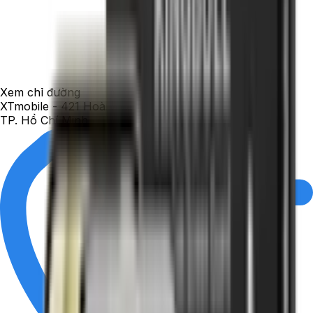
Xem chỉ đường
XTmobile - 421 Hoàng Văn Thụ, phường Tân Sơn Hòa,
TP. Hồ Chí Minh