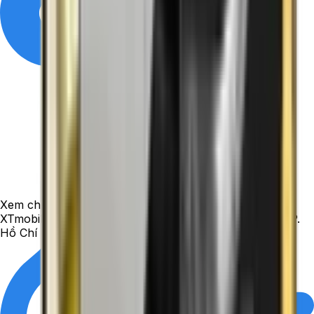
Xem chỉ đường
XTmobile - 43 Lê Văn Việt, phường Tăng Nhơn Phú, TP.
Hồ Chí Minh