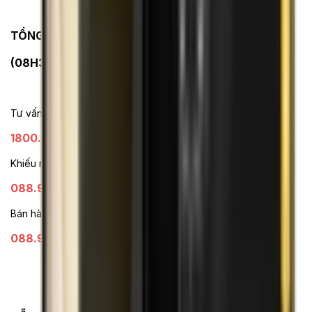
TỔNG ĐÀI HỖ TRỢ
(08H30 - 21H30)
Tư vấn mua hàng (miễn phí):
1800.6229
Khiếu nại - Góp ý:
088.99999.33
Bán hàng doanh nghiệp B2B:
088.99999.22