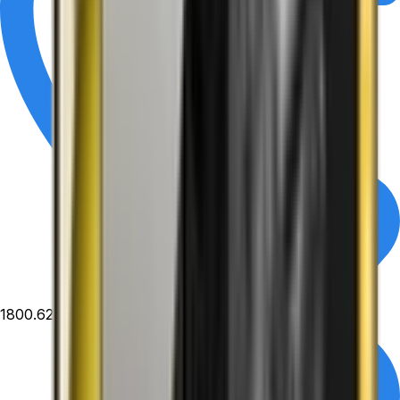
1800.6229
- Miễn phí