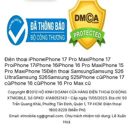
Điện thoại iPhone
iPhone 17 Pro Max
iPhone 17
Pro
iPhone 17
iPhone 16
iPhone 16 Pro Max
iPhone 15
Pro Max
iPhone 15
Điện thoại Samsung
Samsung S26
Ultra
Samsung S26
Samsung S25
iPhone cũ
iPhone 17
cũ
iPhone 16 cũ
iPhone 16 Pro Max cũ
Copyright @2012 HỘ KINH DOANH CỬA HÀNG ĐIỆN THOẠI DI ĐỘNG
XTMOBILE. Số GPKD: 41A8052143 – Cấp ngày 11/05/2023. Địa chỉ: 50
Trần Quang Khải, Phường Tân Định, Quận 1, TP.HCM. Điện thoại:
1800.6229 (Miễn Phí)
Email: xtmobile.sg@gmail.com. Chịu trách nhiệm nội dung: Lê Xuân
Hoà