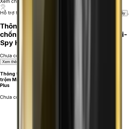
Xem chỉ đường
Hỗ trợ trực tuyến miễn phí
1800.6229
Cần Tư vấn
.
tại đây
Thông số kỹ thuật Kính cường lực
chống nhìn trộm Mipow Kingbull Anti-
Spy HD Premium iPhone 15 Plus
Chưa có thông số.
Xem thêm
Thông tin sản phẩm của
Kính cường lực chống nhìn
trộm Mipow Kingbull Anti-Spy HD Premium iPhone 15
Plus
Chưa có thông tin sản phẩm