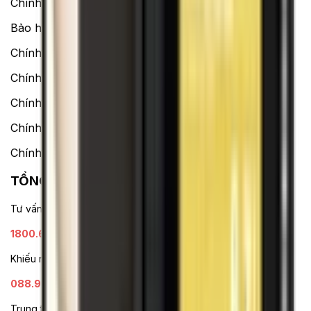
Chính sách
Bảo hành mở rộng
Chính sách dùng sản phẩm 7 ngày miễn phí
Chính sách đổi trả
Chính sách bảo hành
Chính sách bảo mật thông tin
Chính sách kiểm hàng
TỔNG ĐÀI HỖ TRỢ
Tư vấn mua hàng (miễn phí):
1800.6229
(08h30 - 21h30)
Khiếu nại - Góp ý:
088.99999.33
(09h00 - 18h00)
Trung tâm bảo hành: