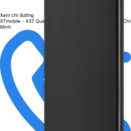
Xem chỉ đường
XTmobile - 437 Quang Trung, phường Gò Vấp, TP. Hồ Chí
Minh