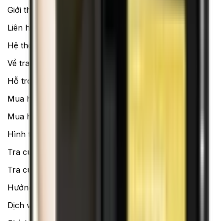
Giới thiệu về XTMobile
Liên hệ hợp tác
Hệ thống cửa hàng bán lẻ
Về trang chủ
Hỗ trợ khách hàng
Mua hàng trả góp
Mua hàng online
Hình thức thanh toán
Tra cứu bảo hành
Tra cứu điểm XTMember
Hướng dẫn mua hàng trả góp
Dịch vụ bán hàng B2B