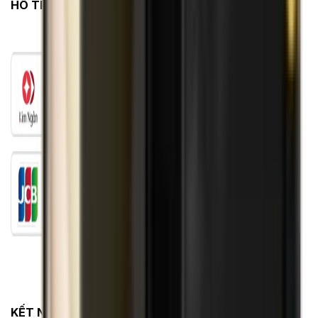
HỖ TRỢ THANH TOÁN
KẾT NỐI VỚI CHÚNG TÔI