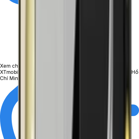
Xem chỉ đường
XTmobile - 50 Trần Quang Khải, phường Tân Định, TP. Hồ
Chí Minh