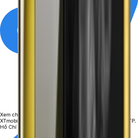
Xem chỉ đường
XTmobile - 396 Nguyễn Thị Thập, phường Tân Hưng, TP.
Hồ Chí Minh