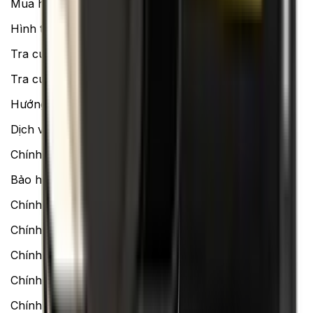
Mua hàng online
Hình thức thanh toán
Tra cứu bảo hành
Tra cứu điểm XTMember
Hướng dẫn mua hàng trả góp
Dịch vụ bán hàng B2B
Chính sách
Bảo hành mở rộng
Chính sách dùng sản phẩm 7 ngày miễn phí
Chính sách đổi trả
Chính sách bảo hành
Chính sách bảo mật thông tin
Chính sách kiểm hàng