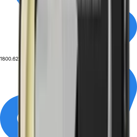
1800.6229
- Miễn phí