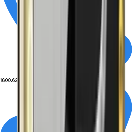
1800.6229
- Miễn phí