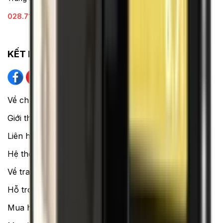
028.710.89898
(08h30 - 21h00)
KẾT NỐI VỚI CHÚNG TÔI
Về chúng tôi
Giới thiệu về XTMobile
Liên hệ hợp tác
Hệ thống cửa hàng bán lẻ
Về trang chủ
Hỗ trợ khách hàng
Mua hàng trả góp