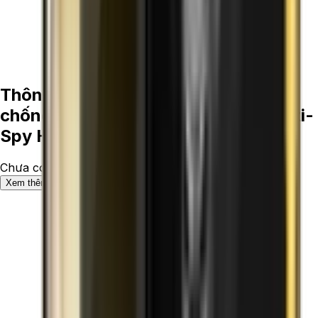
Thông số kỹ thuật Kính cường lực
chống nhìn trộm Mipow Kingbull Anti-
Spy HD Premium iPhone 15 Plus
Chưa có thông số.
Xem thêm