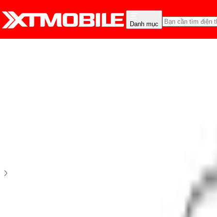
Danh mục
Trang chủ
Phụ Kiện
Cường lực - Dán dẻo
Cường lực MiPow Kingbull HD (2.7D) Premium iPhone
5
2
đánh giá