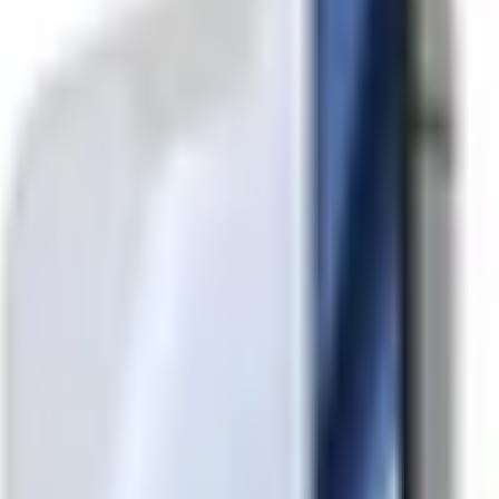
 (2.7D) Premium iPhone 12 P
TP. Hồ Chí Minh