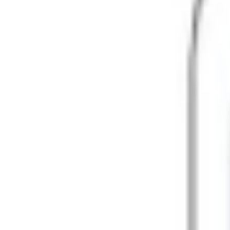
Cường lực MiPow Kingbull HD
Đánh giá
Thông số kỹ thuật
Thông tin sản phẩm
Giá sản phẩm
149.000đ
Màu sắc
Đen
149.000 đ
Khuyến mãi
Ưu đãi độc quyền:
Giảm 35%
khi dán lại từ lần thứ 2
MUA NGAY
Giao nhanh từ 2 giờ hoặc nhận tại cửa hàng
Xem hệ thống
6
cửa hàng :
XTmobile - 666-668 Lê Hồng Phong, phường Diên Hồng, 