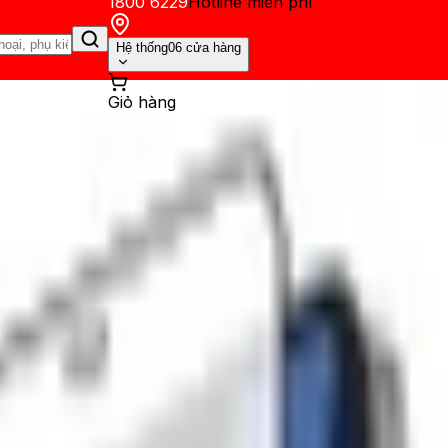
1800 6229
Hotline miễn phí
Hệ thống
06 cửa hàng
Giỏ hàng
 12 Pro Max Full viền