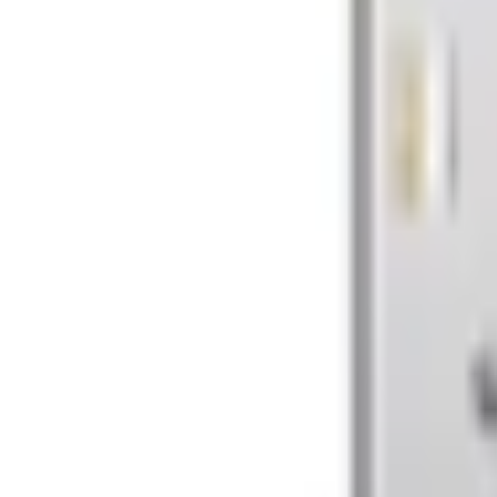
Cáp sạc Pisen Lightning to
Đánh giá
Thông số kỹ thuật
Thông tin sản phẩm
Giá sản phẩm
120.000đ
Màu sắc
Trắng
120.000 đ
MUA NGAY
Giao nhanh từ 2 giờ hoặc nhận tại cửa hàng
Xem hệ thống
6
cửa hàng :
XTmobile - 666-668 Lê Hồng Phong, phường Diên Hồng, 