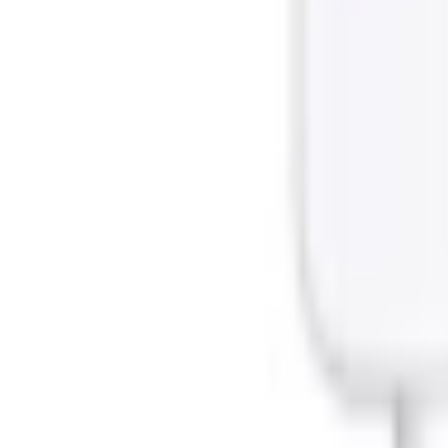
1800.6229
- Miễn phí