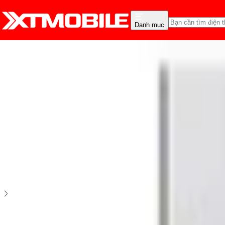
Danh mục
Trang chủ
Phụ Kiện
Cáp sạc
Lightning
Cáp sạc Pisen Lightning to USB 800mm
5
2
đánh giá