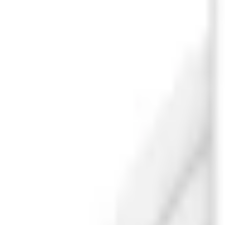
Xem chỉ đường
XTmobile - 437 Quang Trung, phường Gò Vấp, TP. Hồ Chí