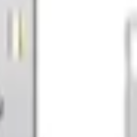
 USB 800mm
TP. Hồ Chí Minh