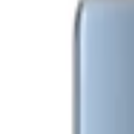
Samsung Galaxy Note 7 Blue
Đánh giá
Thông số kỹ thuật
Thông tin sản phẩm
Giá sản phẩm
LH: 1800 6229
MUA NGAY
Giao nhanh từ 2 giờ hoặc nhận tại cửa hàng
Xem hệ thống
6
cửa hàng :
XTmobile - 666-668 Lê Hồng Phong, phường Diên Hồng, 