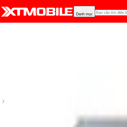
Danh mục
Trang chủ
Điện thoại
Điện thoại Samsung
Samsung Galaxy Note 7 Blue Coral
4.91
11
đánh giá