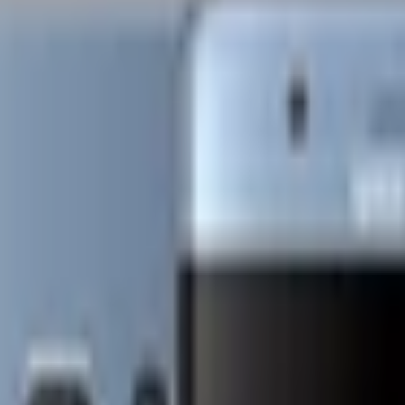
 Coral
TP. Hồ Chí Minh