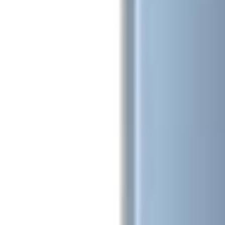
1800.6229
- Miễn phí