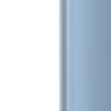
Xem chỉ đường
XTmobile - 437 Quang Trung, phường Gò Vấp, TP. Hồ Chí